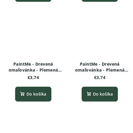
PaintMe - Drevená
PaintMe - Drevená
omaľovánka - Plemená
omaľovánka - Plemená
psov -Dalmatínec
psov - Český teriér
€3,74
€3,74
Do košíka
Do košíka