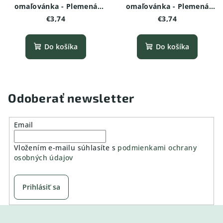
omaľovánka - Plemená
omaľovánka - Plemená
psov -Taliansky chrtík
psov - Jazvečík
€3,74
€3,74
Do košíka
Do košíka
Odoberať newsletter
Email
Vložením e-mailu súhlasíte s
podmienkami ochrany
osobných údajov
Prihlásiť sa
Z