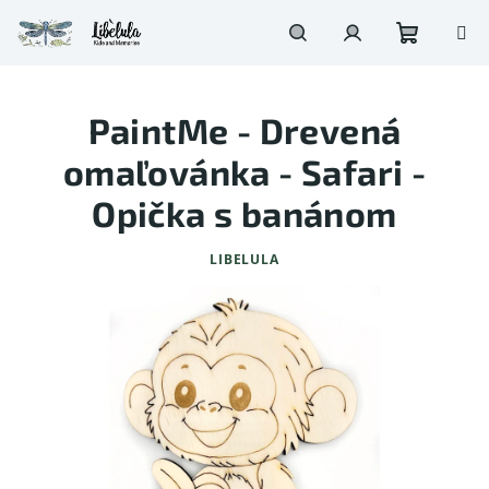
Prejsť
na
obsah
Nákupn
Hľadať
Prihlásenie
PaintMe - Drevená
košík
omaľovánka - Safari -
Opička s banánom
LIBELULA