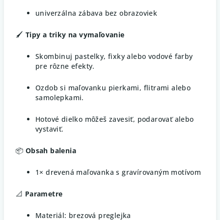
univerzálna zábava bez obrazoviek
🖌️
Tipy a triky na vymaľovanie
Skombinuj pastelky, fixky alebo vodové farby
pre rôzne efekty.
Ozdob si maľovanku pierkami, flitrami alebo
samolepkami.
Hotové dielko môžeš zavesiť, podarovať alebo
vystaviť.
📦
Obsah balenia
1× drevená maľovanka s gravírovaným motívom
📐
Parametre
Materiál: brezová preglejka