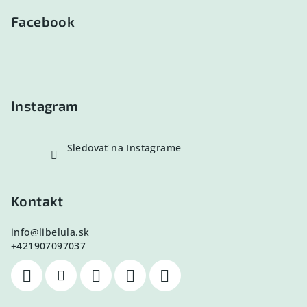
á
p
Facebook
ä
t
i
e
Instagram
Sledovať na Instagrame
Kontakt
info
@
libelula.sk
+421907097037