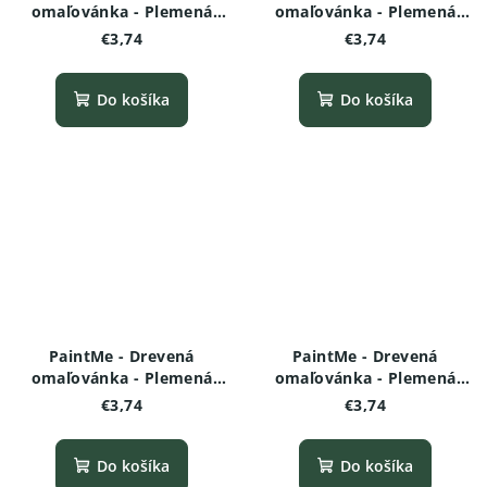
omaľovánka - Plemená
omaľovánka - Plemená
psov - Rottweiler
psov - Boxer
€3,74
€3,74
Do košíka
Do košíka
PaintMe - Drevená
PaintMe - Drevená
omaľovánka - Plemená
omaľovánka - Plemená
psov - Čivava
psov -Bulteriér
€3,74
€3,74
Do košíka
Do košíka