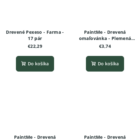
Drevené Pexeso - Farma -
PaintMe - Drevená
17 pár
omaľovánka - Plemená
psov - Americký
€22,29
€3,74
stafordšírsky teriér
Do košíka
Do košíka
PaintMe - Drevená
PaintMe - Drevená