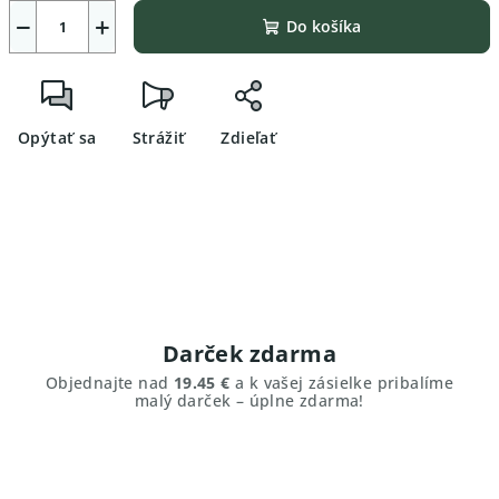
−
+
Do košíka
Opýtať sa
Strážiť
Zdieľať
Darček zdarma
Objednajte nad
19.45 €
a k vašej zásielke pribalíme
malý darček – úplne zdarma!