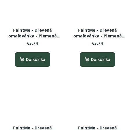
PaintMe - Drevená
PaintMe - Drevená
omaľovánka - Plemená
omaľovánka - Plemená
psov -Nemecký ovčiak
psov - Maltézsky psík
€3,74
€3,74
Do košíka
Do košíka
PaintMe - Drevená
PaintMe - Drevená