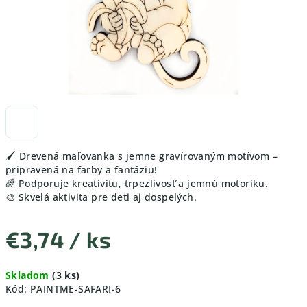
🖌️ Drevená maľovanka s jemne gravírovaným motívom –
pripravená na farby a fantáziu!
🌈 Podporuje kreativitu, trpezlivosť a jemnú motoriku.
🎨 Skvelá aktivita pre deti aj dospelých.
€3,74
/ ks
Jednotková
Skladom
(3 ks)
cena:
Kód:
PAINTME-SAFARI-6