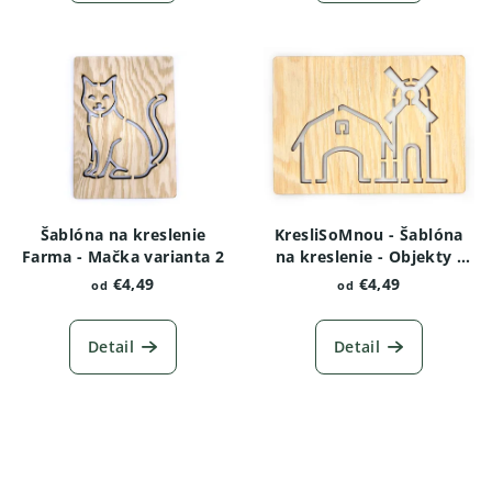
Šablóna na kreslenie
KresliSoMnou - Šablóna
Farma - Mačka varianta 2
na kreslenie - Objekty -
Farma s veterným
€4,49
€4,49
od
od
mlynom
Detail
Detail