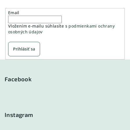
Email
Vložením e-mailu súhlasíte s
podmienkami ochrany
osobných údajov
Prihlásiť sa
Z
á
p
Facebook
ä
t
i
e
Instagram