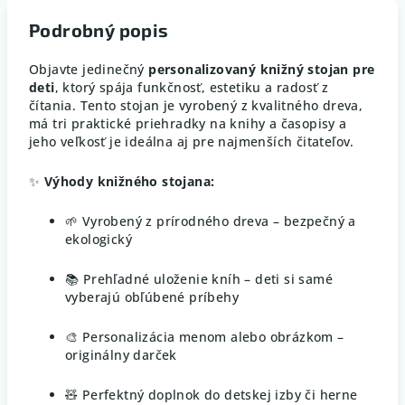
Podrobný popis
Objavte jedinečný
personalizovaný knižný stojan pre
deti
, ktorý spája funkčnosť, estetiku a radosť z
čítania. Tento stojan je vyrobený z kvalitného dreva,
má tri praktické priehradky na knihy a časopisy a
jeho veľkosť je ideálna aj pre najmenších čitateľov.
✨
Výhody knižného stojana:
🌱 Vyrobený z prírodného dreva – bezpečný a
ekologický
📚 Prehľadné uloženie kníh – deti si samé
vyberajú obľúbené príbehy
🎨 Personalizácia menom alebo obrázkom –
originálny darček
🧸 Perfektný doplnok do detskej izby či herne