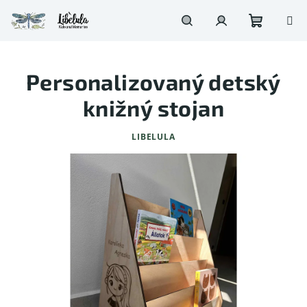
Prejsť
na
obsah
Nákupn
Hľadať
Prihlásenie
Personalizovaný detský
košík
knižný stojan
LIBELULA