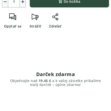
−
+
Do košíka
Opýtať sa
Strážiť
Zdieľať
Darček zdarma
Objednajte nad
19.45 €
a k vašej zásielke pribalíme
malý darček – úplne zdarma!