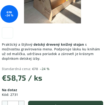
€78
–24 %
Praktický a štýlový
detský drevený knižný stojan
s
možnosťou gravírovania mena. Podporuje lásku ku knihám
už od malička, udržiava poriadok a zároveň je krásnym
doplnkom detskej izby.
štandardná cena:
€78
–24 %
€58,75
/ ks
Jednotková
Na dotaz
cena:
Kód:
2731