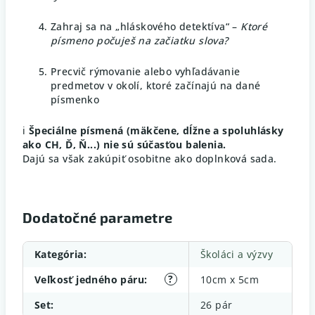
Zahraj sa na „hláskového detektíva“ –
Ktoré
písmeno počuješ na začiatku slova?
Precvič rýmovanie alebo vyhľadávanie
predmetov v okolí, ktoré začínajú na dané
písmenko
ℹ️
Špeciálne písmená (mäkčene, dĺžne a spoluhlásky
ako CH, Ď, Ň...) nie sú súčasťou balenia.
Dajú sa však zakúpiť osobitne ako doplnková sada.
Dodatočné parametre
Kategória
:
Školáci a výzvy
?
Veľkosť jedného páru
:
10cm x 5cm
Set
:
26 pár