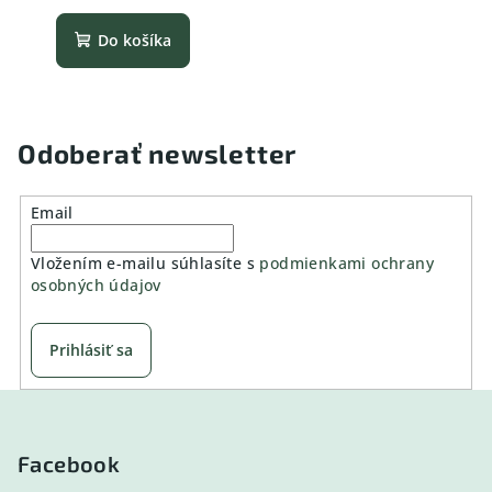
Do košíka
Odoberať newsletter
Email
Vložením e-mailu súhlasíte s
podmienkami ochrany
osobných údajov
Prihlásiť sa
Z
á
p
Facebook