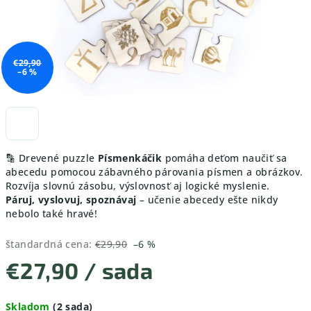
€29,90
–6 %
🔡 Drevené puzzle
Písmenkáčik
pomáha deťom naučiť sa
abecedu pomocou zábavného párovania písmen a obrázkov.
Rozvíja slovnú zásobu, výslovnosť aj logické myslenie.
Páruj, vyslovuj, spoznávaj
– učenie abecedy ešte nikdy
nebolo také hravé!
štandardná cena:
€29,90
–6 %
€27,90
/ sada
Jednotková
Skladom
(2 sada)
cena: