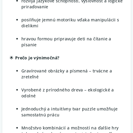
rozvíja jazykové schopnosti, výslovnosť a logické
priraďovanie
posilňuje jemnú motoriku vďaka manipulácii s
dielikmi
hravou formou pripravuje deti na čítanie a
písanie
🌟
Prečo je výnimočná?
Gravírované obrázky a písmená – trvácne a
zreteľné
Vyrobené z prírodného dreva – ekologické a
odolné
Jednoduchý a intuitívny tvar puzzle umožňuje
samostatnú prácu
Množstvo kombinácií a možností na ďalšie hry