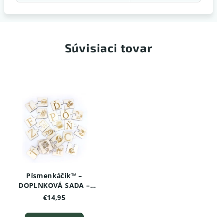
Súvisiaci tovar
Písmenkáčik™ –
DOPLNKOVÁ SADA –
ŠPECIÁLNE PÍSMENÁ
€14,95