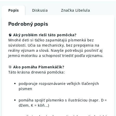
Popis
Diskusia
Značka
Libelula
Podrobný popis
🧠
Aký problém rieši táto pomôcka?
Mnohé deti si ťažko zapamätajú písmenká bez
súvislostí. Učia sa mechanicky, bez prepojenia na
reálny význam a slová. Navyše potrebujú posilniť aj
jemnú motoriku a schopnosť triediť podľa významu.
🎯
Ako pomáha Písmenkáčik?
Táto krásna drevená pomôcka:
podporuje rozpoznávanie veľkých tlačených
písmen
pomáha spojiť písmenko s ilustráciou (napr. D =
džem, K = kôň...)