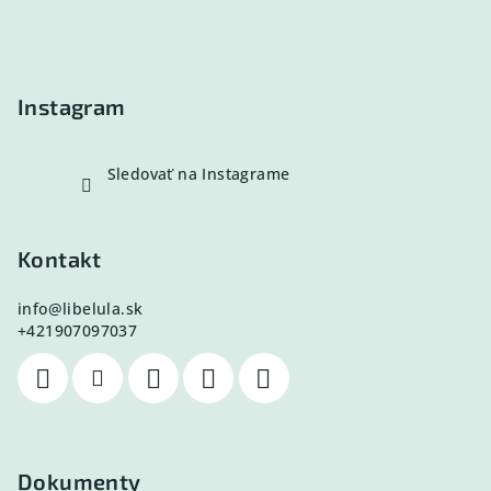
ä
t
i
e
Instagram
Sledovať na Instagrame
Kontakt
info
@
libelula.sk
+421907097037
Dokumenty