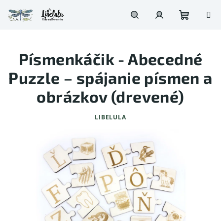
Prejsť
na
obsah
Nákupn
Hľadať
Prihlásenie
Písmenkáčik - Abecedné
košík
Puzzle – spájanie písmen a
obrázkov (drevené)
LIBELULA