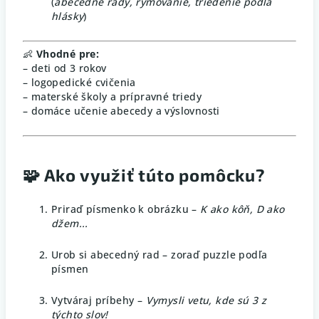
(
abecedné rady, rýmovanie, triedenie podľa
hlásky
)
👶
Vhodné pre:
– deti od 3 rokov
– logopedické cvičenia
– materské školy a prípravné triedy
– domáce učenie abecedy a výslovnosti
🧩
Ako využiť túto pomôcku?
Priraď písmenko k obrázku –
K ako kôň, D ako
džem...
Urob si abecedný rad – zoraď puzzle podľa
písmen
Vytváraj príbehy –
Vymysli vetu, kde sú 3 z
týchto slov!