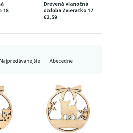
ná
Drevená vianočná
o 18
ozdoba Zvieratko 17
€2,59
Najpredávanejšie
Abecedne