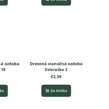
ná ozdoba
Drevená vianočná ozdoba
 19
Zvieratko 2
€2,59
íka
Do košíka