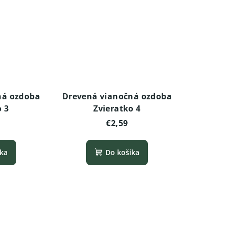
ná ozdoba
Drevená vianočná ozdoba
o 3
Zvieratko 4
€2,59
íka
Do košíka