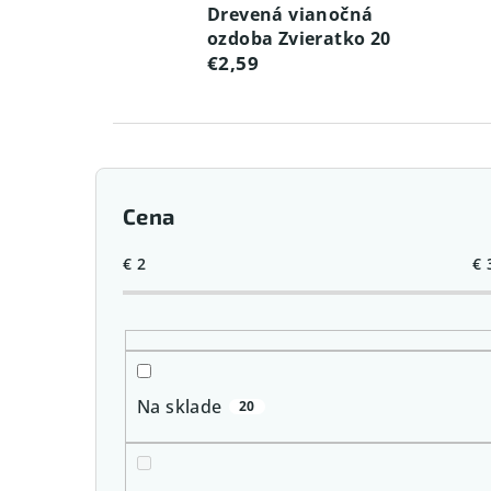
Drevená vianočná
ozdoba Zvieratko 20
€2,59
B
Cena
o
č
€
2
€
n
ý
p
Na sklade
20
a
n