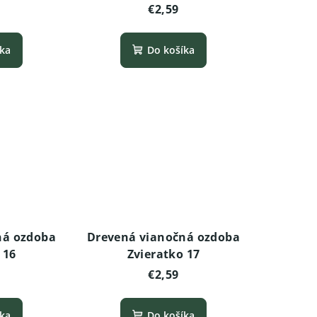
€2,59
íka
Do košíka
ná ozdoba
Drevená vianočná ozdoba
 16
Zvieratko 17
€2,59
íka
Do košíka