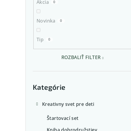
Akcia
0
e
l
Novinka
0
Tip
0
ROZBALIŤ FILTER
Preskočiť
kategórie
Kategórie
Kreativny svet pre deti
Štartovací set
Kniha dobrodružstiev