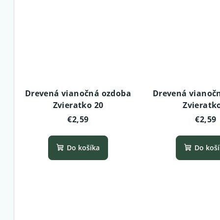
Drevená vianočná ozdoba
Drevená vianoč
Zvieratko 20
Zvieratk
€2,59
€2,59
Do košíka
Do koš