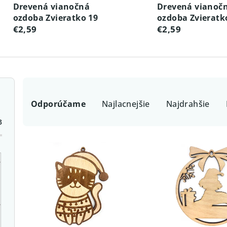
Drevená vianočná
Drevená vianoč
ozdoba Zvieratko 19
ozdoba Zvieratk
€2,59
€2,59
R
Odporúčame
Najlacnejšie
Najdrahšie
a
3
d
V
e
ý
n
p
i
i
e
s
p