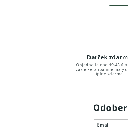
l
k
á
o
d
v
a
a
c
n
i
i
e
e
p
Darček zdar
r
Objednajte nad
19.45 €
a 
zásielke pribalíme malý d
v
úplne zdarma!
k
y
v
ý
Odober
p
i
Email