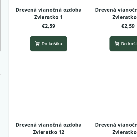
p
r
Drevená vianočná ozdoba
Drevená vianoč
r
Zvieratko 1
Zvieratko
o
€2,59
€2,59
o
d
d
u
Do košíka
Do koš
u
k
k
t
t
o
o
v
v
Drevená vianočná ozdoba
Drevená vianoč
Zvieratko 12
Zvieratko