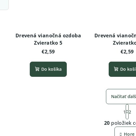
Drevená vianočná ozdoba
Drevená vianoč
Zvieratko 5
Zvieratk
€2,59
€2,59
Do košíka
Do koš
Načítať ďalš
S
1
2
t
O
r
20
položiek 
v
á
Hore
n