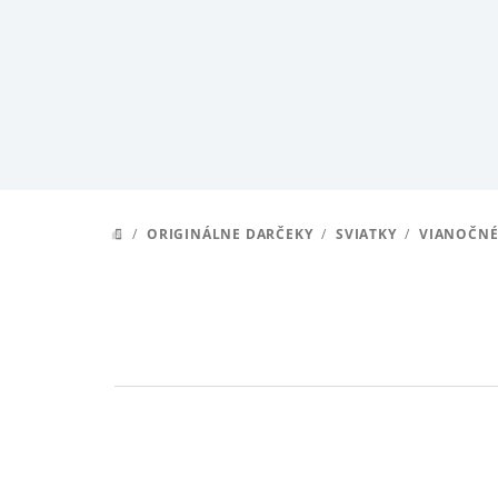
Prejsť
na
obsah
/
ORIGINÁLNE DARČEKY
/
SVIATKY
/
VIANOČNÉ
DOMOV