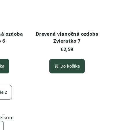
ná ozdoba
Drevená vianočná ozdoba
o 6
Zvieratko 7
€2,59
íka
Do košíka
ie 2
celkom