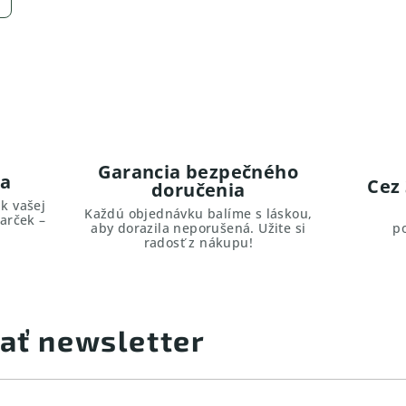
Garancia bezpečného
ma
Cez
doručenia
k vašej
Každú objednávku balíme s láskou,
arček –
aby dorazila neporušená. Užite si
p
radosť z nákupu!
ať newsletter