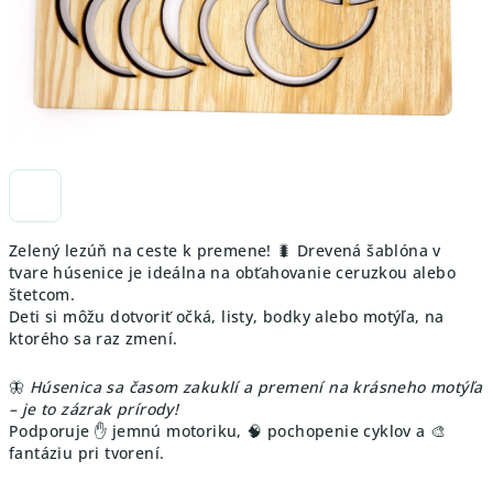
Zelený lezúň na ceste k premene! 🐛 Drevená šablóna v
tvare húsenice je ideálna na obťahovanie ceruzkou alebo
štetcom.
Deti si môžu dotvoriť očká, listy, bodky alebo motýľa, na
ktorého sa raz zmení.
🦋
Húsenica sa časom zakuklí a premení na krásneho motýľa
– je to zázrak prírody!
Podporuje ✋ jemnú motoriku, 🧠 pochopenie cyklov a 🎨
fantáziu pri tvorení.