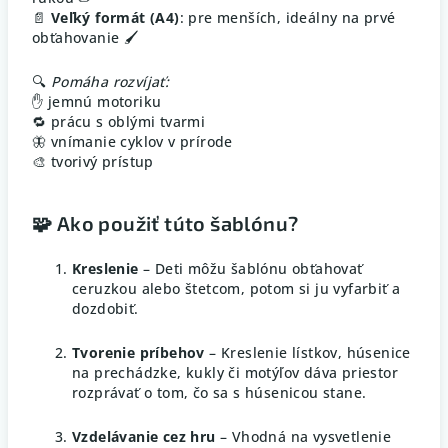
📄
Veľký formát (A4)
: pre menších, ideálny na prvé
obťahovanie 🖌️
🔍
Pomáha rozvíjať:
✋ jemnú motoriku
🔁 prácu s oblými tvarmi
🦋 vnímanie cyklov v prírode
🎨 tvorivý prístup
🧩 Ako použiť túto šablónu?
Kreslenie
– Deti môžu šablónu obťahovať
ceruzkou alebo štetcom, potom si ju vyfarbiť a
dozdobiť.
Tvorenie príbehov
– Kreslenie lístkov, húsenice
na prechádzke, kukly či motýľov dáva priestor
rozprávať o tom, čo sa s húsenicou stane.
Vzdelávanie cez hru
– Vhodná na vysvetlenie