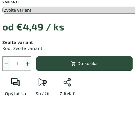
VARIANT:
od
€4,49
/ ks
Jednotková
Zvoľte variant
cena:
Kód:
Zvoľte variant
−
+
Do košíka
Opýtať sa
Strážiť
Zdieľať