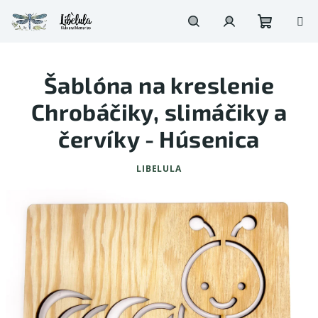
Prejsť
na
obsah
Nákupn
Hľadať
Prihlásenie
Šablóna na kreslenie
košík
Chrobáčiky, slimáčiky a
červíky - Húsenica
LIBELULA