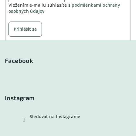
Vložením e-mailu súhlasíte s
podmienkami ochrany
osobných údajov
Prihlásiť sa
Z
á
p
Facebook
ä
t
i
e
Instagram
Sledovať na Instagrame