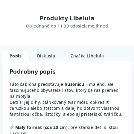
Produkty Libelula
Objednané do 11:00 odosielame ihneď
Popis
Diskusia
Značka
Libelula
Podrobný popis
Táto šablóna predstavuje
húsenicu
– malého, ale
fascinujúceho obyvateľa listov, ktorý sa raz premení
na motýľa.
Deti si jej dlhý, článkovaný tvar môžu obkresliť
ceruzkou alebo štetcom a ďalej ho dotvoriť vlastnou
fantáziou: očká, lístočky, alebo aj priateľskú tváričku.
📏
Malý formát (cca 20 cm)
: pre staršie deti s istou
rukou ✏️