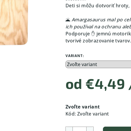
Deti si môžu dotvoriť hroty,
🌋
Amargasaurus mal po cele
ich používal na ochranu ale
Podporuje ✋ jemnú motoriku
tvorivé zobrazovanie tvarov
VARIANT:
od
€4,49
Jednotková
cena:
Zvoľte variant
Kód:
Zvoľte variant