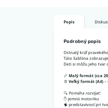
Popis
Diskus
Podrobný popis
Ostnatý kráľ pravekého
Táto šablóna zobrazuj
Deti si môžu jeho tvar
📏
Malý formát (cca 2
📄
Veľký formát (A4)
– 
🔍
Pomáha rozvíjať:
✋ jemnú motoriku
🧠 predstavivosť pri tv