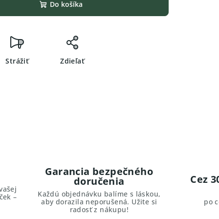
Do košíka
Strážiť
Zdieľať
Garancia bezpečného
Cez 3
doručenia
vašej
Každú objednávku balíme s láskou,
ček –
aby dorazila neporušená. Užite si
po 
radosť z nákupu!