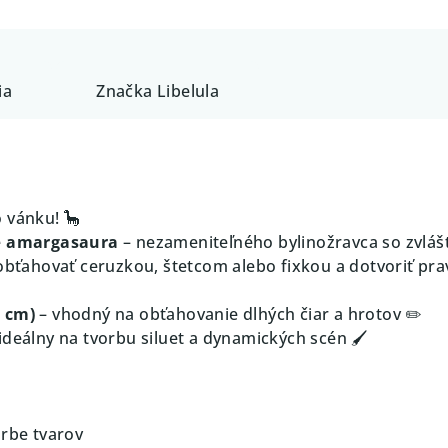
ia
Značka
Libelula
 vánku! 🦕
e
amargasaura
– nezameniteľného bylinožravca so zvláš
 obťahovať ceruzkou, štetcom alebo fixkou a dotvoriť pra
0 cm)
– vhodný na obťahovanie dlhých čiar a hrotov ✏️
ideálny na tvorbu siluet a dynamických scén 🖌️
orbe tvarov