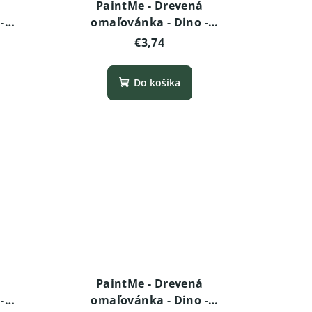
PaintMe - Drevená
-
omaľovánka - Dino -
)
Brachiosaurus
€3,74
Do košíka
PaintMe - Drevená
-
omaľovánka - Dino -