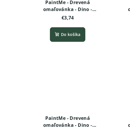
PaintMe - Drevená
omaľovánka - Dino -
Triceratops
Pa
€3,74
Do košíka
PaintMe - Drevená
omaľovánka - Dino -