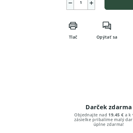
−
+
Tlač
Opýtať sa
Darček zdarma
Objednajte nad
19.45 €
a k 
zásielke pribalíme malý dar
úplne zdarma!