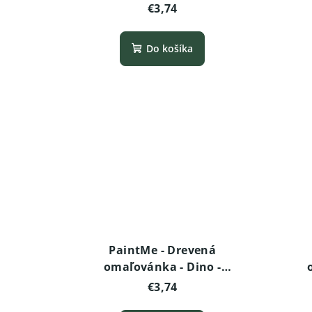
Tyrannosaurus rex (baby)
€3,74
Do košíka
PaintMe - Drevená
omaľovánka - Dino -
Deinonychus
€3,74