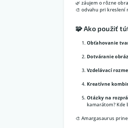
🌿 záujem o rôzne obr
🎨 odvahu pri kreslení
🧩 Ako použiť t
Obťahovanie tva
Dotváranie obrá
Vzdelávací rozme
Kreatívne kombi
Otázky na rozpr
kamarátom? Kde by
🎨 Amargasaurus prinesi