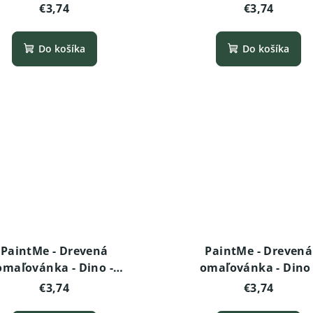
Triceratops (baby)
Apatosaurus (baby
€3,74
€3,74
Do košíka
Do košíka
PaintMe - Drevená
PaintMe - Drevená
omaľovánka - Dino -
omaľovánka - Dino 
Hungarosaurus
Brachiosaurus
€3,74
€3,74