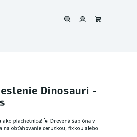
Hľadať
Prihlásenie
Nákupný
košík
eslenie Dinosauri -
s
 ako plachetnica! 🦕 Drevená šablóna v
a na obťahovanie ceruzkou, fixkou alebo