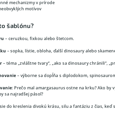
anné mechanizmy v prírode
 neobvyklých motívov
úto šablónu?
ru
– ceruzkou, fixkou alebo štetcom.
zku
– sopka, lístie, obloha, ďalší dinosaury alebo skamen
r
– téma „zvláštne tvary“, „ako sa dinosaury chránili“, „p
novanie
– výborne sa dopĺňa s diplodokom, spinosauro
ávanie
: Prečo mal amargasaurus ostne na krku? Ako by vy
 sa najradšej pásol?
e do kreslenia divokú krásu, silu a fantáziu z čias, keď