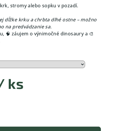
 krk, stromy alebo sopku v pozadí.
j dĺžke krku a chrbta dlhé ostne – možno
bo na predvádzanie sa.
, 🧠 záujem o výnimočné dinosaury a 🎨
.
/ ks