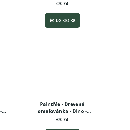
)
Stegosaurus (baby)
€3,74
Do košíka
PaintMe - Drevená
-
omaľovánka - Dino -
Velociraptor
€3,74