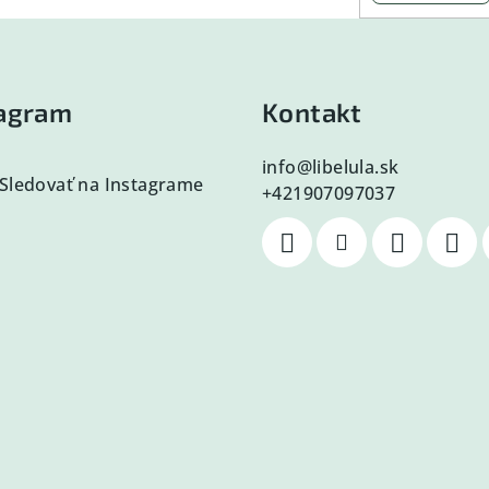
tagram
Kontakt
info
@
libelula.sk
Sledovať na Instagrame
+421907097037