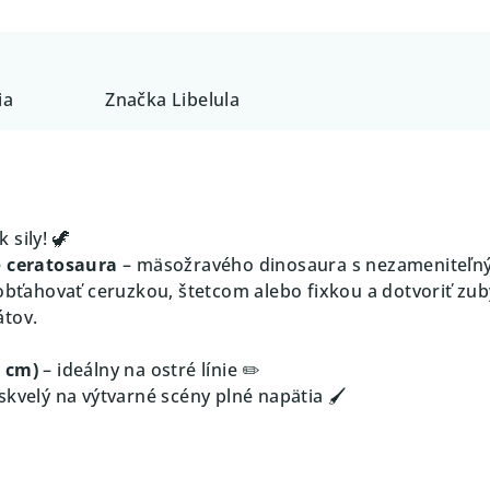
ia
Značka
Libelula
sily! 🦖
e
ceratosaura
– mäsožravého dinosaura s nezameniteľn
obťahovať ceruzkou, štetcom alebo fixkou a dotvoriť zuby
átov.
0 cm)
– ideálny na ostré línie ✏️
skvelý na výtvarné scény plné napätia 🖌️