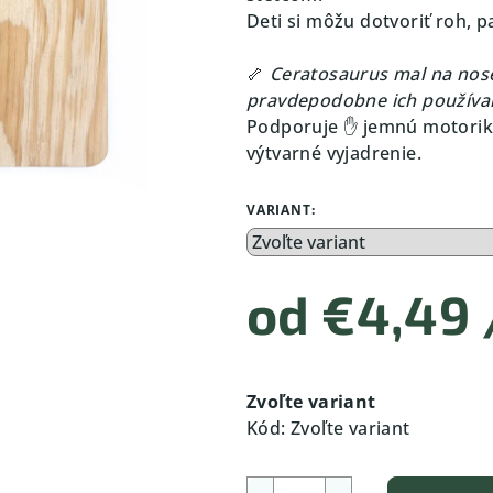
Deti si môžu dotvoriť roh, 
🦴
Ceratosaurus mal na nose
pravdepodobne ich používal
Podporuje ✋ jemnú motoriku
výtvarné vyjadrenie.
VARIANT:
od
€4,49
Jednotková
cena:
Zvoľte variant
Kód:
Zvoľte variant