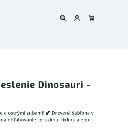
Hľadať
Prihlásenie
Nákupný
košík
eslenie Dinosauri -
s
 a ostrými zubami! 🦖 Drevená šablóna v
a na obťahovanie ceruzkou, fixkou alebo