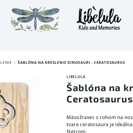
LENIE
/
ŠABLÓNA NA KRESLENIE DINOSAURI - CERATOSAURUS
LIBELULA
Šablóna na kr
Ceratosauru
Mäsožravec s rohom na nose
tvare ceratosaura je ideáln
štetcom.