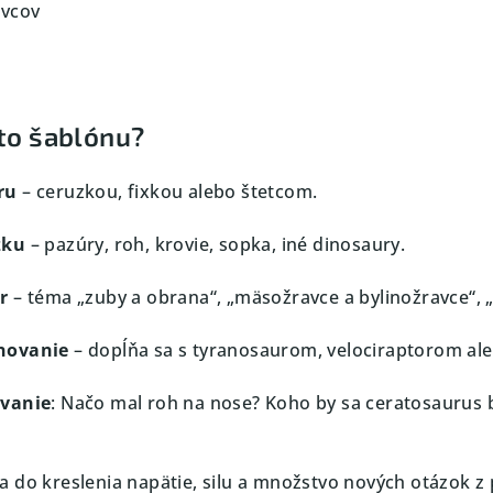
avcov
úto šablónu?
ru
– ceruzkou, fixkou alebo štetcom.
zku
– pazúry, roh, krovie, sopka, iné dinosaury.
r
– téma „zuby a obrana“, „mäsožravce a bylinožravce“, „
novanie
– dopĺňa sa s tyranosaurom, velociraptorom al
ávanie
: Načo mal roh na nose? Koho by sa ceratosaurus b
a do kreslenia napätie, silu a množstvo nových otázok z 