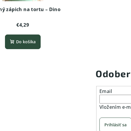
ný zápich na tortu – Dino
€4,29
Do košíka
Odober
Email
Vložením e-ma
Prihlásiť sa