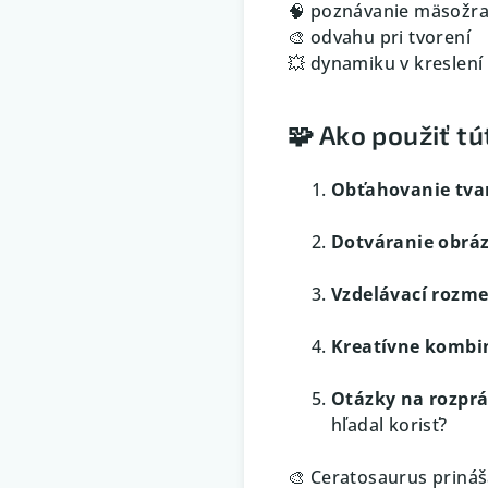
🧠 poznávanie mäsožr
🎨 odvahu pri tvorení
💥 dynamiku v kreslení
🧩 Ako použiť t
Obťahovanie tva
Dotváranie obrá
Vzdelávací rozme
Kreatívne kombi
Otázky na rozpr
hľadal korisť?
🎨 Ceratosaurus prináš