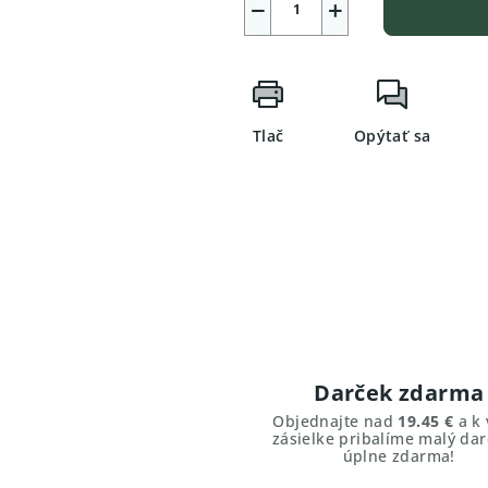
−
+
Tlač
Opýtať sa
Darček zdarma
Objednajte nad
19.45 €
a k 
zásielke pribalíme malý dar
úplne zdarma!