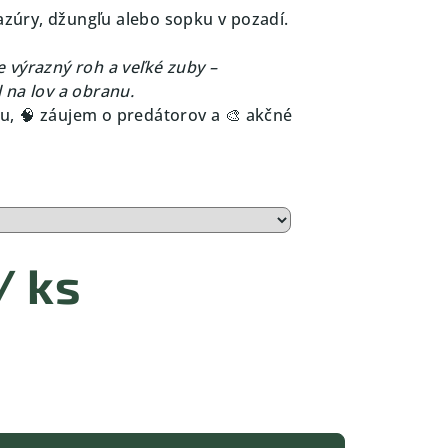
pazúry, džungľu alebo sopku v pozadí.
 výrazný roh a veľké zuby –
 na lov a obranu.
, 🧠 záujem o predátorov a 🎨 akčné
/ ks