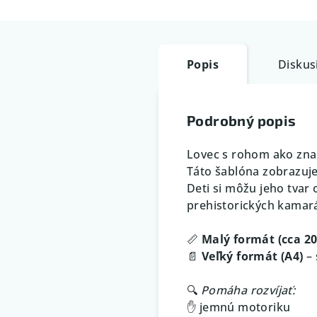
Popis
Diskus
Podrobný popis
Lovec s rohom ako znak 
Táto šablóna zobrazuj
Deti si môžu jeho tvar 
prehistorických kamar
📏
Malý formát (cca 2
📄
Veľký formát (A4)
– 
🔍
Pomáha rozvíjať:
✋ jemnú motoriku