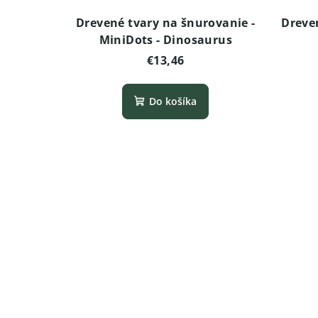
Drevené tvary na šnurovanie -
Dreve
MiniDots - Dinosaurus
€13,46
Do košíka