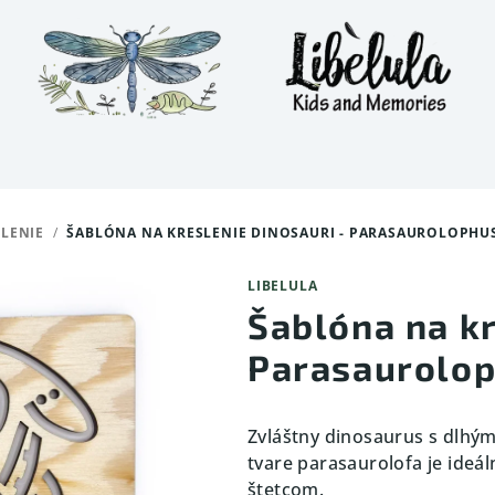
LENIE
/
ŠABLÓNA NA KRESLENIE DINOSAURI - PARASAUROLOPHU
LIBELULA
Šablóna na kr
Parasaurolo
Zvláštny dinosaurus s dlhý
tvare parasaurolofa je ideá
štetcom.