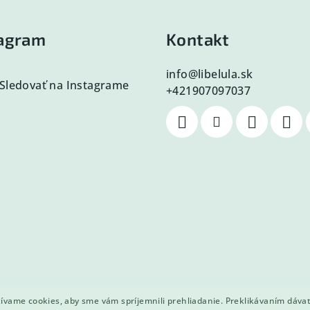
tagram
Kontakt
info
@
libelula.sk
Sledovať na Instagrame
+421907097037
vame cookies, aby sme vám spríjemnili prehliadanie. Preklikávaním dáva