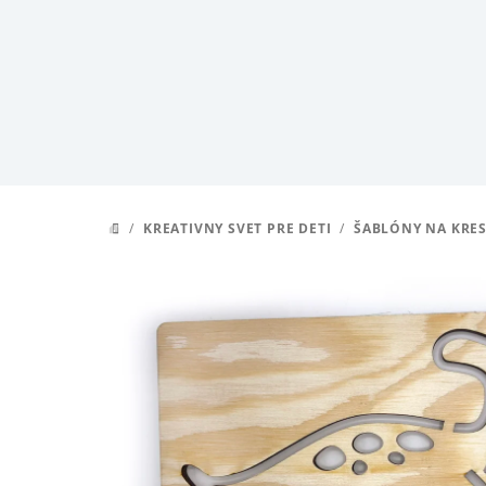
Prejsť
na
obsah
/
KREATIVNY SVET PRE DETI
/
ŠABLÓNY NA KRES
DOMOV