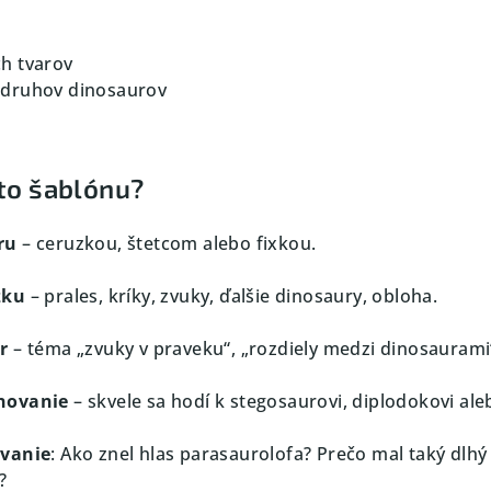
h tvarov
 druhov dinosaurov
úto šablónu?
ru
– ceruzkou, štetcom alebo fixkou.
zku
– prales, kríky, zvuky, ďalšie dinosaury, obloha.
r
– téma „zvuky v praveku“, „rozdiely medzi dinosaurami
novanie
– skvele sa hodí k stegosaurovi, diplodokovi ale
ávanie
: Ako znel hlas parasaurolofa? Prečo mal taký dlhý
?