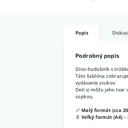
Popis
Diskus
Podrobný popis
Dino-hudobník s trúbko
Táto šablóna zobrazuj
vydávanie zvukov.
Deti si môžu jeho tvar
sopkou.
📏
Malý formát (cca 2
📄
Veľký formát (A4)
– 