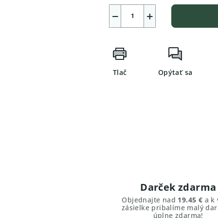
−
+
Tlač
Opýtať sa
Darček zdarma
Objednajte nad
19.45 €
a k 
zásielke pribalíme malý dar
úplne zdarma!