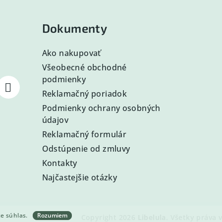
Dokumenty
Ako nakupovať
Všeobecné obchodné
podmienky
Reklamačný poriadok
Podmienky ochrany osobných
údajov
Reklamačný formulár
Odstúpenie od zmluvy
Kontakty
Najčastejšie otázky
te súhlas.
Rozumiem
Copyright 2026
Libelula
. Všetky práva 