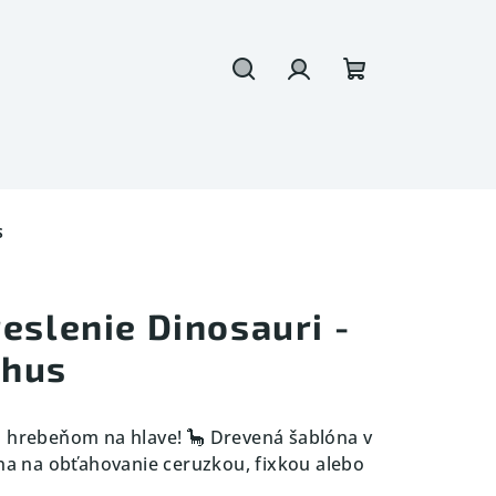
Hľadať
Prihlásenie
Nákupný
košík
S
eslenie Dinosauri -
phus
m hrebeňom na hlave! 🦕 Drevená šablóna v
lna na obťahovanie ceruzkou, fixkou alebo