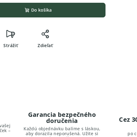
Do košíka
Strážiť
Zdieľať
Garancia bezpečného
Cez 3
doručenia
vašej
Každú objednávku balíme s láskou,
ček –
aby dorazila neporušená. Užite si
po 