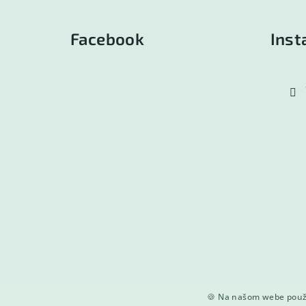
á
Facebook
Ins
p
ä
t
i
e
🍪 Na našom webe použí