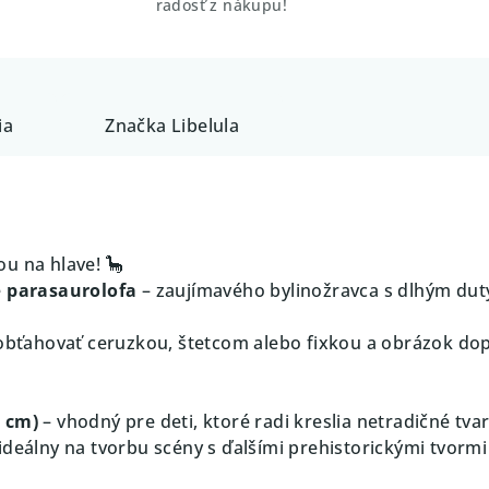
radosť z nákupu!
ia
Značka
Libelula
u na hlave! 🦕
e
parasaurolofa
– zaujímavého bylinožravca s dlhým du
 obťahovať ceruzkou, štetcom alebo fixkou a obrázok dop
0 cm)
– vhodný pre deti, ktoré radi kreslia netradičné tvar
ideálny na tvorbu scény s ďalšími prehistorickými tvormi 