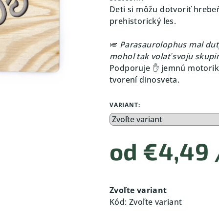
Deti si môžu dotvoriť hrebeň
prehistorický les.
🎺
Parasaurolophus mal dutý
mohol tak volať svoju skup
Podporuje ✋ jemnú motoriku,
tvorení dinosveta.
VARIANT:
od
€4,49
Jednotková
cena:
Zvoľte variant
Kód:
Zvoľte variant