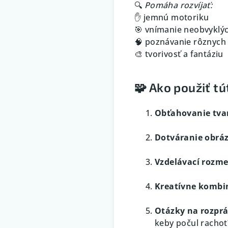
🔍
Pomáha rozvíjať:
✋ jemnú motoriku
🎯 vnímanie neobvyklýc
🧠 poznávanie rôznych
🎨 tvorivosť a fantáziu
🧩 Ako použiť t
Obťahovanie tva
Dotváranie obrá
Vzdelávací rozme
Kreatívne kombi
Otázky na rozpr
keby počul rachot