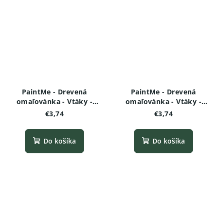
PaintMe - Drevená
PaintMe - Drevená
omaľovánka - Vtáky -
omaľovánka - Vtáky -
Papagáj
Pštros
€3,74
€3,74
Do košíka
Do košíka