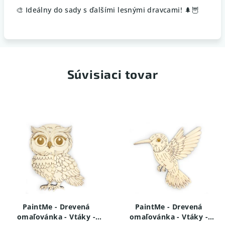
🎨 Ideálny do sady s ďalšími lesnými dravcami! 🌲🦉
Súvisiaci tovar
PaintMe - Drevená
PaintMe - Drevená
omaľovánka - Vtáky -
omaľovánka - Vtáky -