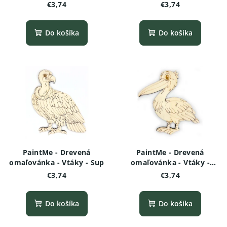
Sova
Kolibrík
€3,74
€3,74
Do košíka
Do košíka
PaintMe - Drevená
PaintMe - Drevená
omaľovánka - Vtáky - Sup
omaľovánka - Vtáky -
Pelikán
€3,74
€3,74
Do košíka
Do košíka