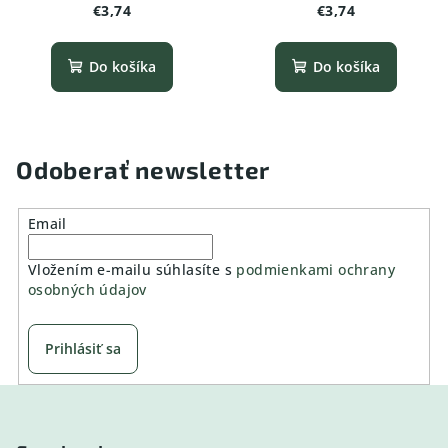
Vrana
Holub
€3,74
€3,74
Do košíka
Do košíka
Odoberať newsletter
Email
Vložením e-mailu súhlasíte s
podmienkami ochrany
osobných údajov
Prihlásiť sa
Z
á