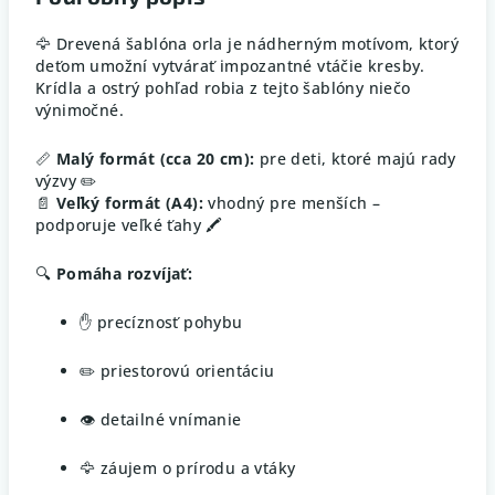
🦅 Drevená šablóna orla je nádherným motívom, ktorý
deťom umožní vytvárať impozantné vtáčie kresby.
Krídla a ostrý pohľad robia z tejto šablóny niečo
výnimočné.
📏
Malý formát (cca 20 cm):
pre deti, ktoré majú rady
výzvy ✏️
📄
Veľký formát (A4):
vhodný pre menších –
podporuje veľké ťahy 🖍️
🔍
Pomáha rozvíjať:
✋ precíznosť pohybu
✏️ priestorovú orientáciu
👁️ detailné vnímanie
🦅 záujem o prírodu a vtáky