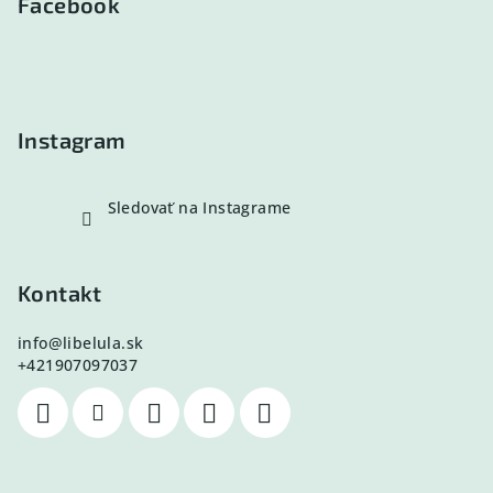
p
Facebook
ä
t
i
e
Instagram
Sledovať na Instagrame
Kontakt
info
@
libelula.sk
+421907097037