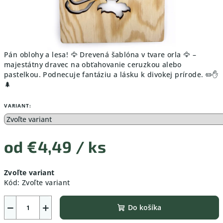
Pán oblohy a lesa! 🦅 Drevená šablóna v tvare orla 🦅 –
majestátny dravec na obťahovanie ceruzkou alebo
pastelkou. Podnecuje fantáziu a lásku k divokej prírode. ✏️✋
🌲
VARIANT:
od
€4,49
/ ks
Jednotková
Zvoľte variant
cena:
Kód:
Zvoľte variant
−
+
Do košíka