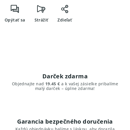
Opýtať sa
Strážiť
Zdieľať
Darček zdarma
Objednajte nad
19.45 €
a k vašej zásielke pribalíme
malý darček – úplne zdarma!
Garancia bezpečného doručenia
Každú objednávku balíme s láskou, aby dorazila