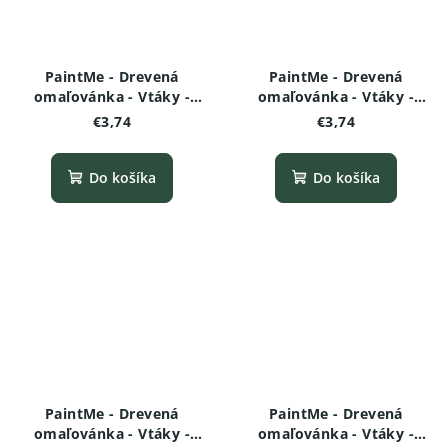
PaintMe - Drevená
PaintMe - Drevená
omaľovánka - Vtáky -
omaľovánka - Vtáky -
Tukan
Plameniak
€3,74
€3,74
Do košíka
Do košíka
PaintMe - Drevená
PaintMe - Drevená
omaľovánka - Vtáky -
omaľovánka - Vtáky -