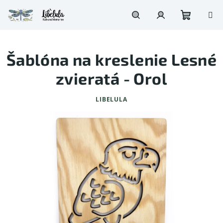
Prejsť
na
obsah
Nákupn
Hľadať
Prihlásenie
Šablóna na kreslenie Lesné
košík
zvieratá - Orol
LIBELULA