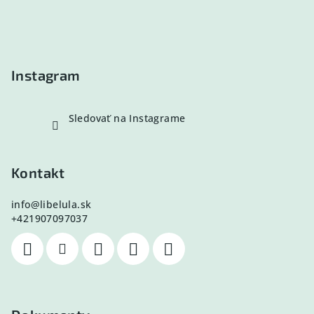
ä
t
i
e
Instagram
Sledovať na Instagrame
Kontakt
info
@
libelula.sk
+421907097037