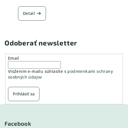
Detail
Odoberať newsletter
Email
Vložením e-mailu súhlasíte s
podmienkami ochrany
osobných údajov
Prihlásiť sa
Z
á
p
Facebook