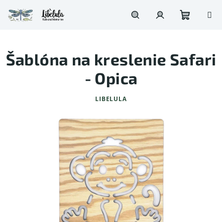
Prejsť
na
obsah
Nákupn
Hľadať
Prihlásenie
Šablóna na kreslenie Safari
košík
- Opica
LIBELULA