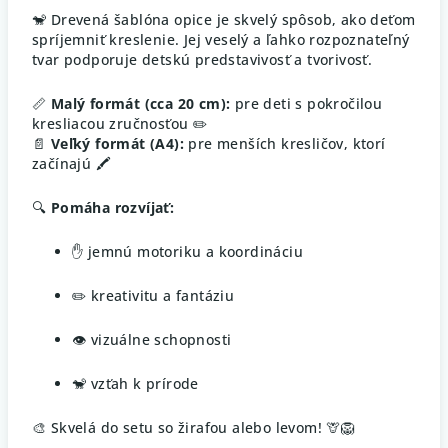
🐒 Drevená šablóna opice je skvelý spôsob, ako deťom
spríjemniť kreslenie. Jej veselý a ľahko rozpoznateľný
tvar podporuje detskú predstavivosť a tvorivosť.
📏
Malý formát (cca 20 cm):
pre deti s pokročilou
kresliacou zručnosťou ✏️
📄
Veľký formát (A4):
pre menších kresličov, ktorí
začínajú 🖍️
🔍
Pomáha rozvíjať:
✋ jemnú motoriku a koordináciu
✏️ kreativitu a fantáziu
👁️ vizuálne schopnosti
🐒 vzťah k prírode
🎨 Skvelá do setu so žirafou alebo levom! 🦒🦁