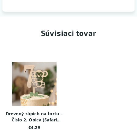
Súvisiaci tovar
Drevený zápich na tortu –
Číslo 2. Opica (Safari
edícia)
€4,29