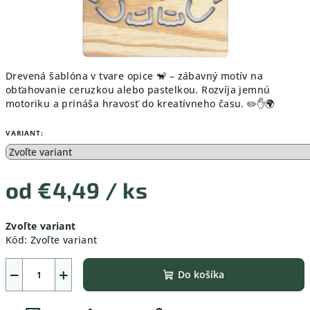
Drevená šablóna v tvare opice 🐒 – zábavný motív na
obťahovanie ceruzkou alebo pastelkou. Rozvíja jemnú
motoriku a prináša hravosť do kreatívneho času. ✏️✋🌍
VARIANT:
od
€4,49
/ ks
Jednotková
Zvoľte variant
cena:
Kód:
Zvoľte variant
−
+
Do košíka