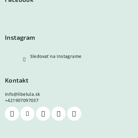
ä
t
i
e
Instagram
Sledovať na Instagrame
Kontakt
info
@
libelula.sk
+421907097037