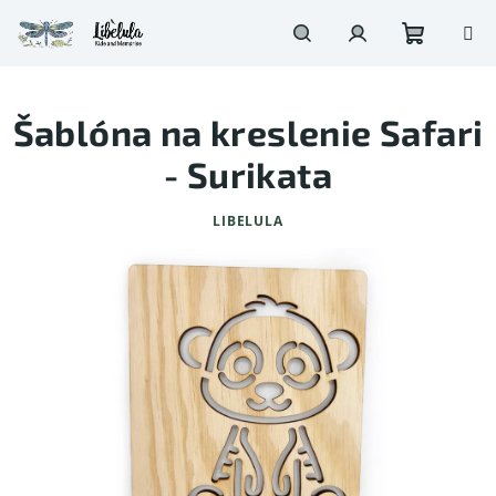
Prejsť
na
obsah
Nákupn
Hľadať
Prihlásenie
Šablóna na kreslenie Safari
košík
- Surikata
LIBELULA