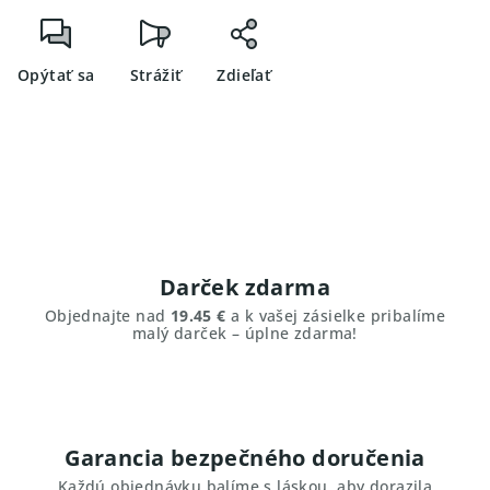
Opýtať sa
Strážiť
Zdieľať
Darček zdarma
Objednajte nad
19.45 €
a k vašej zásielke pribalíme
malý darček – úplne zdarma!
Garancia bezpečného doručenia
Každú objednávku balíme s láskou, aby dorazila