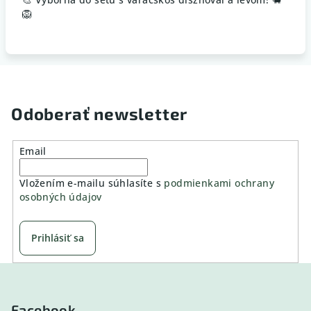
🦁
Odoberať newsletter
Email
Vložením e-mailu súhlasíte s
podmienkami ochrany
osobných údajov
Prihlásiť sa
Z
á
p
Facebook