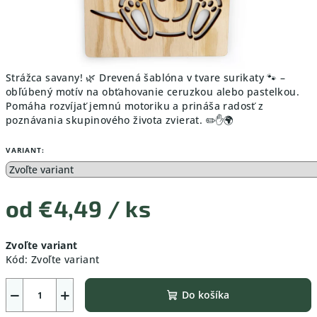
Strážca savany! 🌿 Drevená šablóna v tvare surikaty 🐾 –
obľúbený motív na obťahovanie ceruzkou alebo pastelkou.
Pomáha rozvíjať jemnú motoriku a prináša radosť z
poznávania skupinového života zvierat. ✏️✋🌍
VARIANT:
od
€4,49
/ ks
Jednotková
Zvoľte variant
cena:
Kód:
Zvoľte variant
−
+
Do košíka