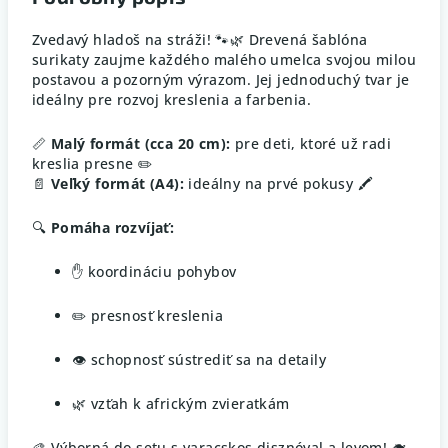
Zvedavý hladoš na stráži! 🐾🌿 Drevená šablóna
surikaty zaujme každého malého umelca svojou milou
postavou a pozorným výrazom. Jej jednoduchý tvar je
ideálny pre rozvoj kreslenia a farbenia.
📏
Malý formát (cca 20 cm):
pre deti, ktoré už radi
kreslia presne ✏️
📄
Veľký formát (A4):
ideálny na prvé pokusy 🖍️
🔍
Pomáha rozvíjať:
✋ koordináciu pohybov
✏️ presnosť kreslenia
👁️ schopnosť sústrediť sa na detaily
🌿 vzťah k africkým zvieratkám
🎨 Výborná do setu s varacskos disznóval a levom! 🐗