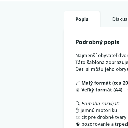
Popis
Diskus
Podrobný popis
Najmenší obyvateľ dvor
Táto šablóna zobrazuj
Deti si môžu jeho obrys
📏
Malý formát (cca 2
📄
Veľký formát (A4)
– 
🔍
Pomáha rozvíjať:
✋ jemnú motoriku
🎨 cit pre drobné tvary
🧠 pozorovanie a trpezl