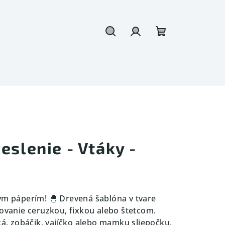
Hľadať
Prihlásenie
Nákupný
košík
eslenie - Vtáky -
ým páperím! 🐣 Drevená šablóna v tvare
hovanie ceruzkou, fixkou alebo štetcom.
ká, zobáčik, vajíčko alebo mamku sliepočku.