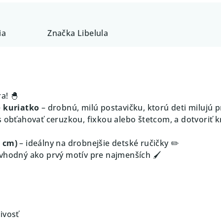
ia
Značka
Libelula
a! 🐣
e
kuriatko
– drobnú, milú postavičku, ktorú deti milujú pr
 obťahovať ceruzkou, fixkou alebo štetcom, a dotvoriť krí
0 cm)
– ideálny na drobnejšie detské ručičky ✏️
vhodný ako prvý motív pre najmenších 🖌️
ivosť