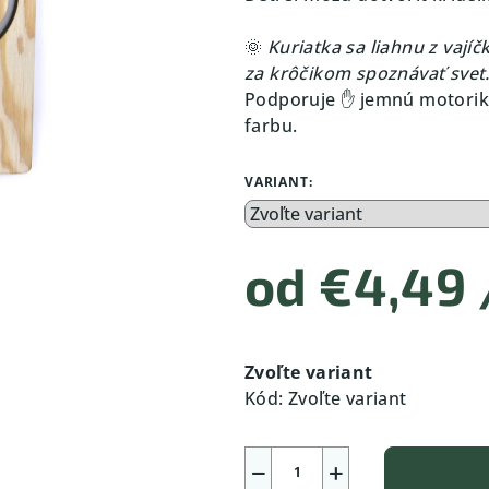
🌞
Kuriatka sa liahnu z vají
za krôčikom spoznávať svet
Podporuje ✋ jemnú motoriku, 
farbu.
VARIANT:
od
€4,49
Jednotková
cena:
Zvoľte variant
Kód:
Zvoľte variant
−
+