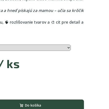
čka a hneď pískajú za mamou – učia sa krôčik
.
🧠 rozlišovanie tvarov a 🎨 cit pre detail a
/ ks
Do košíka