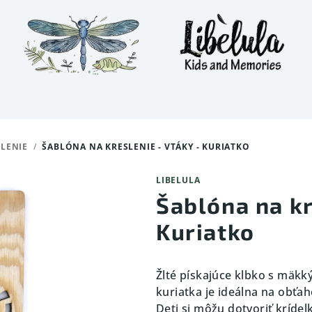
LENIE
/
ŠABLÓNA NA KRESLENIE - VTÁKY - KURIATKO
LIBELULA
Šablóna na kr
Kuriatko
Žlté pískajúce klbko s mäkk
kuriatka je ideálna na obťa
Deti si môžu dotvoriť krídel