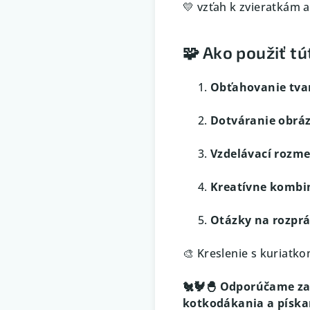
💛 vzťah k zvieratkám a
🧩 Ako použiť t
Obťahovanie tva
Dotváranie obrá
Vzdelávací rozme
Kreatívne kombi
Otázky na rozpr
🎨 Kreslenie s kuriatko
🐔🐓🐣 Odporúčame zak
kotkodákania a píska