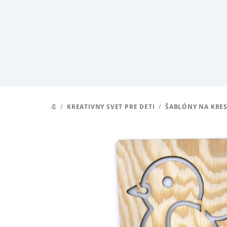
Prejsť
na
obsah
/
KREATIVNY SVET PRE DETI
/
ŠABLÓNY NA KRES
DOMOV