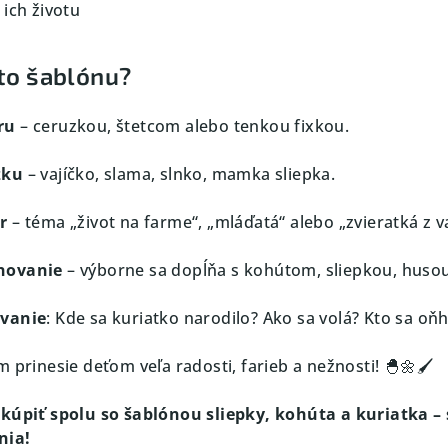
 ich životu
úto šablónu?
ru
– ceruzkou, štetcom alebo tenkou fixkou.
zku
– vajíčko, slama, slnko, mamka sliepka.
r
– téma „život na farme“, „mláďatá“ alebo „zvieratká z va
novanie
– výborne sa dopĺňa s kohútom, sliepkou, husou
ávanie
: Kde sa kuriatko narodilo? Ako sa volá? Kto sa oň
m prinesie deťom veľa radosti, farieb a nežnosti! 🐣🌼🖌️
úpiť spolu so šablónou sliepky, kohúta a kuriatka – 
nia!