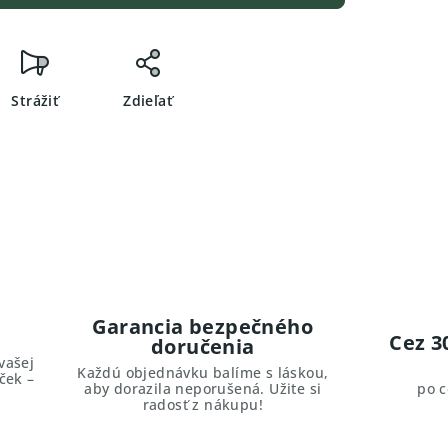
Strážiť
Zdieľať
Garancia bezpečného
Cez 3
doručenia
vašej
Každú objednávku balíme s láskou,
ček –
aby dorazila neporušená. Užite si
po 
radosť z nákupu!