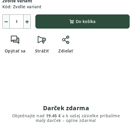
Zvoľte variant
cena:
Kód:
Zvoľte variant
−
+
Do košíka
Opýtať sa
Strážiť
Zdieľať
Darček zdarma
Objednajte nad
19.45 €
a k vašej zásielke pribalíme
malý darček – úplne zdarma!