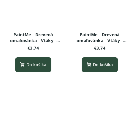
PaintMe - Drevená
PaintMe - Drevená
omaľovánka - Vtáky -
omaľovánka - Vtáky -
Tukan
Plameniak
€3,74
€3,74
Do košíka
Do košíka