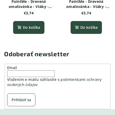
PaintMe - Drevená
PaintMe - Drevená
omaľovánka - Vtáky -
omaľovánka - Vtáky -
Vrana
Holub
€3,74
€3,74
Do košíka
Do košíka
Odoberať newsletter
Email
Vložením e-mailu súhlasíte s
podmienkami ochrany
osobných údajov
Prihlásiť sa
Z