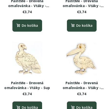
PaintMe - Drevená
PaintMe - Drevená
omaľovánka - Vtáky -
omaľovánka - Vtáky -
Sova
Kolibrík
€3,74
€3,74
Do košíka
Do košíka
PaintMe - Drevená
PaintMe - Drevená
omaľovánka - Vtáky - Sup
omaľovánka - Vtáky -
Pelikán
€3,74
€3,74
Do košíka
Do košíka