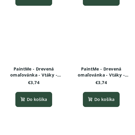
PaintMe - Drevená
PaintMe - Drevená
omaľovánka - Vtáky -
omaľovánka - Vtáky -
Papagáj
Pštros
€3,74
€3,74
Do košíka
Do košíka