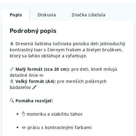
Popis
Diskusia
Značka
Libelula
Podrobný popis
🐧 Drevená šablóna tučniaka ponúka deti jednoduchý
kontrastný tvar s čiernym frakom a bielym bruškom,
ktorý sa ľahko obťahuje a vyfarbuje.
📏
Malý formát (cca 20 cm):
pre deti, ktoré milujú
detailné línie ✏️
📄
Veľký formát (A4):
pre menších polárnych
bádateľov 🖍️
🔍
Pomáha rozvíjať:
✋ motoriku a stabilitu ťahov
✏️ prácu s kontrastnými farbami