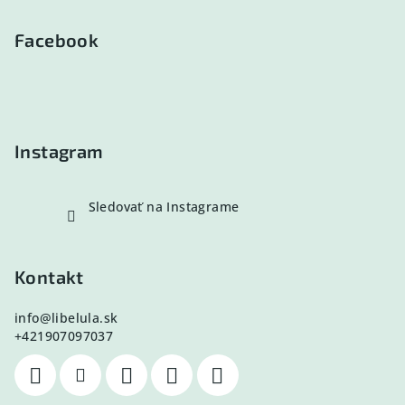
á
p
Facebook
ä
t
i
e
Instagram
Sledovať na Instagrame
Kontakt
info
@
libelula.sk
+421907097037