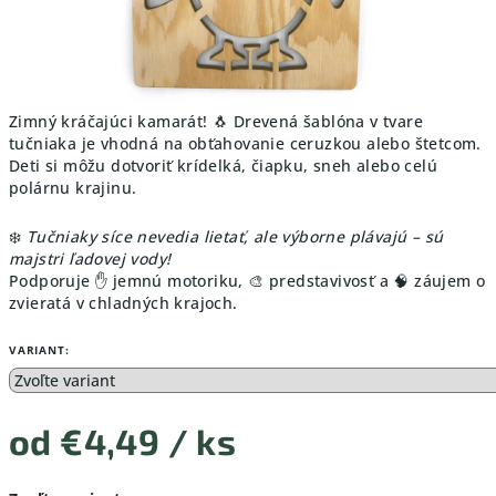
Zimný kráčajúci kamarát! 🐧 Drevená šablóna v tvare
tučniaka je vhodná na obťahovanie ceruzkou alebo štetcom.
Deti si môžu dotvoriť krídelká, čiapku, sneh alebo celú
polárnu krajinu.
❄️
Tučniaky síce nevedia lietať, ale výborne plávajú – sú
majstri ľadovej vody!
Podporuje ✋ jemnú motoriku, 🎨 predstavivosť a 🧠 záujem o
zvieratá v chladných krajoch.
VARIANT:
od
€4,49
/ ks
Jednotková