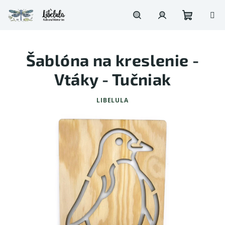
Prejsť
na
obsah
Nákupn
Hľadať
Prihlásenie
Šablóna na kreslenie -
košík
Vtáky - Tučniak
LIBELULA