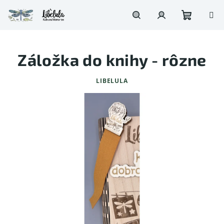
Prejsť
na
obsah
Nákupn
Hľadať
Prihlásenie
Záložka do knihy - rôzne
košík
LIBELULA