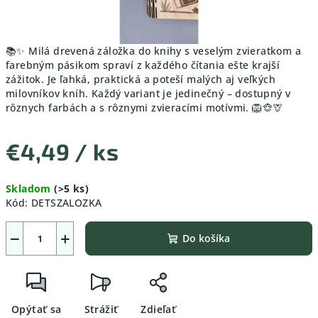
📚✨ Milá drevená záložka do knihy s veselým zvieratkom a
farebným pásikom spraví z každého čítania ešte krajší
zážitok. Je ľahká, praktická a poteší malých aj veľkých
milovníkov kníh. Každý variant je jedinečný – dostupný v
rôznych farbách a s rôznymi zvieracími motívmi. 🦁🐵🦒
€4,49
/ ks
Jednotková
Skladom
(>5 ks)
cena:
Kód:
DETSZALOZKA
−
+
Do košíka
Opýtať sa
Strážiť
Zdieľať