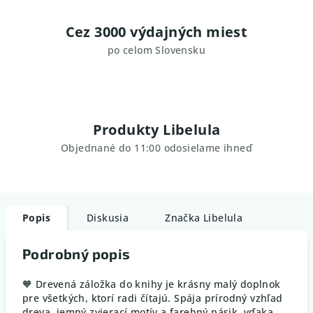
Cez 3000 výdajných miest
po celom Slovensku
Produkty Libelula
Objednané do 11:00 odosielame ihneď
Popis
Diskusia
Značka
Libelula
Podrobný popis
🧡 Drevená záložka do knihy je krásny malý doplnok
pre všetkých, ktorí radi čítajú. Spája prírodný vzhľad
dreva, jemný zvierací motív a farebný pásik, vďaka