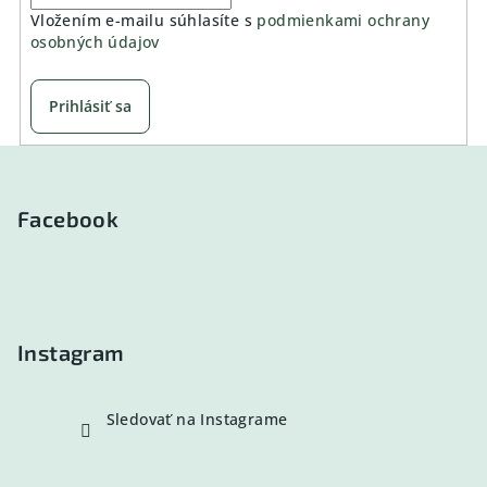
Vložením e-mailu súhlasíte s
podmienkami ochrany
osobných údajov
Prihlásiť sa
Z
á
p
Facebook
ä
t
i
e
Instagram
Sledovať na Instagrame