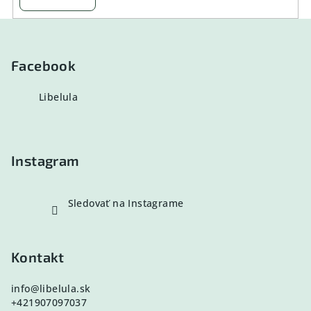
Z
á
p
Facebook
ä
Libelula
t
i
e
Instagram
Sledovať na Instagrame
Kontakt
info
@
libelula.sk
+421907097037