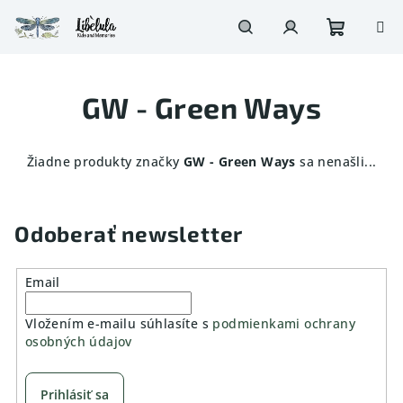
Prejsť
na
obsah
Nákupn
Hľadať
Prihlásenie
GW - Green Ways
košík
Žiadne produkty značky
GW - Green Ways
sa nenašli...
Odoberať newsletter
Email
Vložením e-mailu súhlasíte s
podmienkami ochrany
osobných údajov
Prihlásiť sa