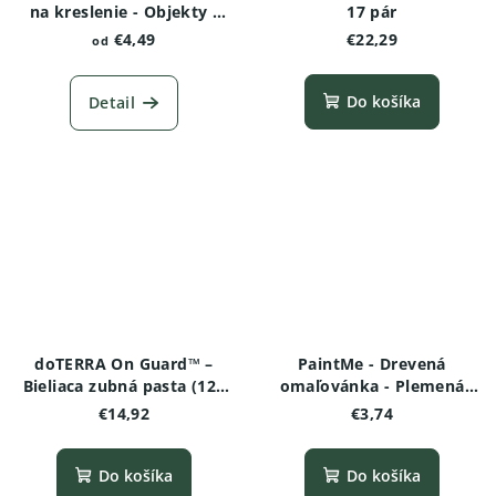
na kreslenie - Objekty -
17 pár
Farma s veterným
€4,49
€22,29
od
mlynom
Do košíka
Detail
doTERRA On Guard™ –
PaintMe - Drevená
Bieliaca zubná pasta (125
omaľovánka - Plemená
g)
psov - Americký
€14,92
€3,74
stafordšírsky teriér
Do košíka
Do košíka