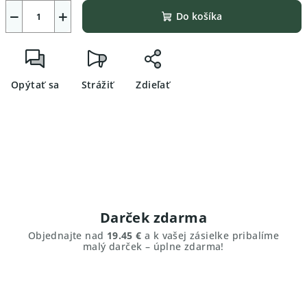
−
+
Do košíka
Opýtať sa
Strážiť
Zdieľať
Darček zdarma
Objednajte nad
19.45 €
a k vašej zásielke pribalíme
malý darček – úplne zdarma!