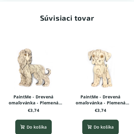
Súvisiaci tovar
PaintMe - Drevená
PaintMe - Drevená
omaľovánka - Plemená
omaľovánka - Plemená
psov - Afganský chrt
psov - Boxer
€3,74
€3,74
Do košíka
Do košíka