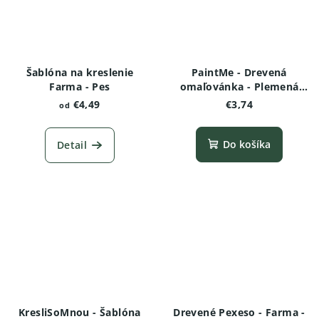
Šablóna na kreslenie
PaintMe - Drevená
Farma - Pes
omaľovánka - Plemená
psov -Nemecký ovčiak
€4,49
€3,74
od
Do košíka
Detail
KresliSoMnou - Šablóna
Drevené Pexeso - Farma -