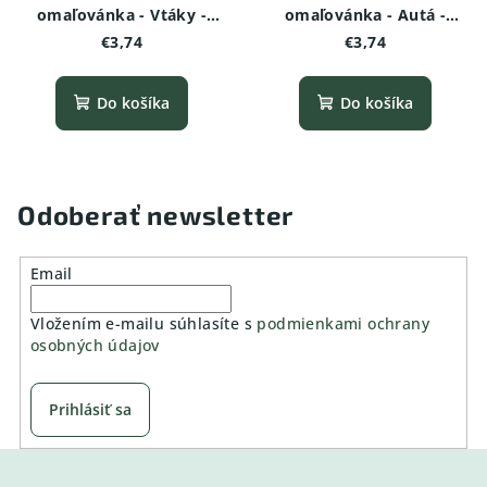
omaľovánka - Vtáky -
omaľovánka - Autá -
Tukan
Závodné kupé
€3,74
€3,74
Do košíka
Do košíka
Odoberať newsletter
Email
Vložením e-mailu súhlasíte s
podmienkami ochrany
osobných údajov
Prihlásiť sa
Z