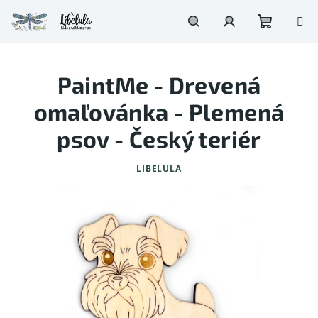
Prejsť
na
obsah
Nákupn
Hľadať
Prihlásenie
PaintMe - Drevená
košík
omaľovánka - Plemená
psov - Český teriér
LIBELULA