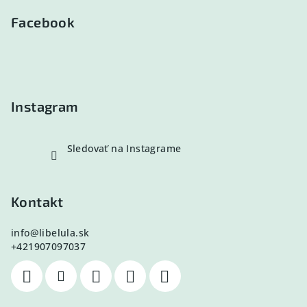
á
p
Facebook
ä
t
i
e
Instagram
Sledovať na Instagrame
Kontakt
info
@
libelula.sk
+421907097037