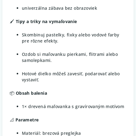
univerzálna zábava bez obrazoviek
🖌️
Tipy a triky na vymaľovanie
Skombinuj pastelky, fixky alebo vodové farby
pre rôzne efekty.
Ozdob si maľovanku pierkami, flitrami alebo
samolepkami.
Hotové dielko môžeš zavesiť, podarovať alebo
vystaviť.
📦
Obsah balenia
1× drevená maľovanka s gravírovaným motívom
📐
Parametre
Materiál: brezová preglejka