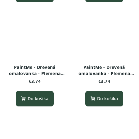
PaintMe - Drevená
PaintMe - Drevená
omaľovánka - Plemená
omaľovánka - Plemená
psov - Samojed
psov -Bulteriér
€3,74
€3,74
Do košíka
Do košíka