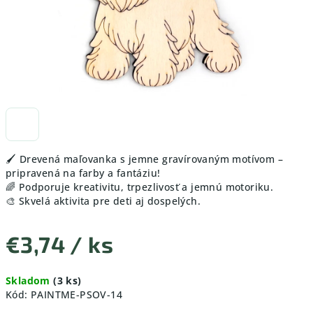
🖌️ Drevená maľovanka s jemne gravírovaným motívom –
pripravená na farby a fantáziu!
🌈 Podporuje kreativitu, trpezlivosť a jemnú motoriku.
🎨 Skvelá aktivita pre deti aj dospelých.
€3,74
/ ks
Jednotková
Skladom
(3 ks)
cena:
Kód:
PAINTME-PSOV-14