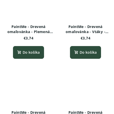
PaintMe - Drevená
PaintMe - Drevená
omaľovánka - Plemená
omaľovánka - Vtáky -
psov -Dalmatínec
Kolibrík
€3,74
€3,74
Do košíka
Do košíka
PaintMe - Drevená
PaintMe - Drevená