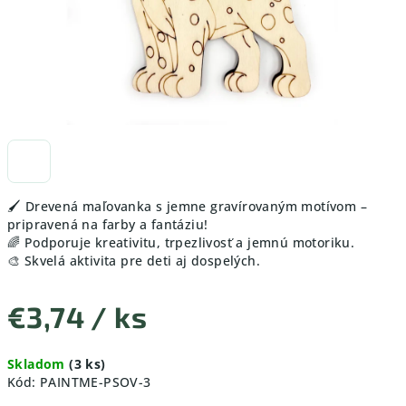
🖌️ Drevená maľovanka s jemne gravírovaným motívom –
pripravená na farby a fantáziu!
🌈 Podporuje kreativitu, trpezlivosť a jemnú motoriku.
🎨 Skvelá aktivita pre deti aj dospelých.
€3,74
/ ks
Jednotková
Skladom
(3 ks)
cena:
Kód:
PAINTME-PSOV-3