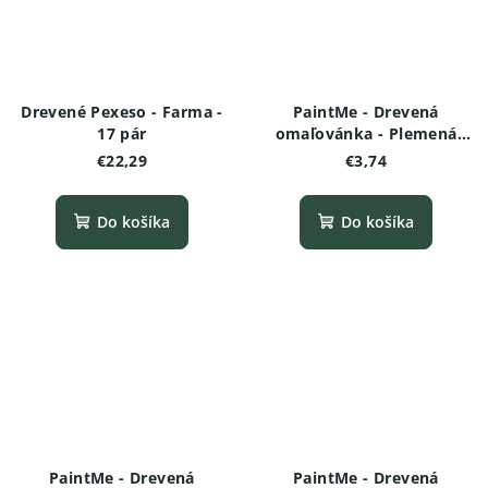
Drevené Pexeso - Farma -
PaintMe - Drevená
17 pár
omaľovánka - Plemená
psov - Čivava
€22,29
€3,74
Do košíka
Do košíka
PaintMe - Drevená
PaintMe - Drevená