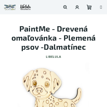
Prejsť
na
obsah
Nákupn
Hľadať
Prihlásenie
PaintMe - Drevená
košík
omaľovánka - Plemená
psov -Dalmatínec
LIBELULA