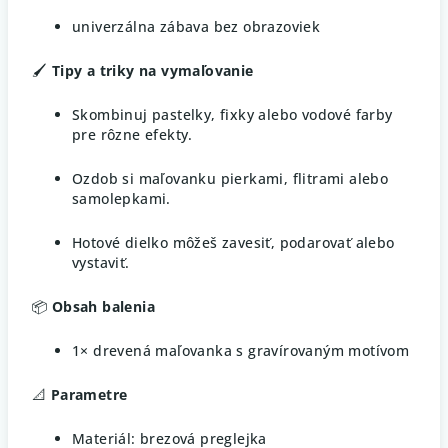
univerzálna zábava bez obrazoviek
🖌️
Tipy a triky na vymaľovanie
Skombinuj pastelky, fixky alebo vodové farby
pre rôzne efekty.
Ozdob si maľovanku pierkami, flitrami alebo
samolepkami.
Hotové dielko môžeš zavesiť, podarovať alebo
vystaviť.
📦
Obsah balenia
1× drevená maľovanka s gravírovaným motívom
📐
Parametre
Materiál: brezová preglejka