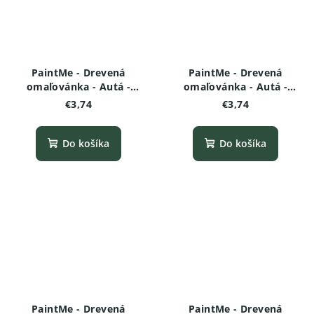
PaintMe - Drevená
PaintMe - Drevená
omaľovánka - Autá -
omaľovánka - Autá -
Turbo buggy
Tuning muscle car
€3,74
€3,74
Do košíka
Do košíka
PaintMe - Drevená
PaintMe - Drevená