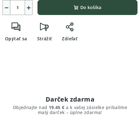
−
+
Do košíka
Opýtať sa
Strážiť
Zdieľať
Darček zdarma
Objednajte nad
19.45 €
a k vašej zásielke pribalíme
malý darček – úplne zdarma!