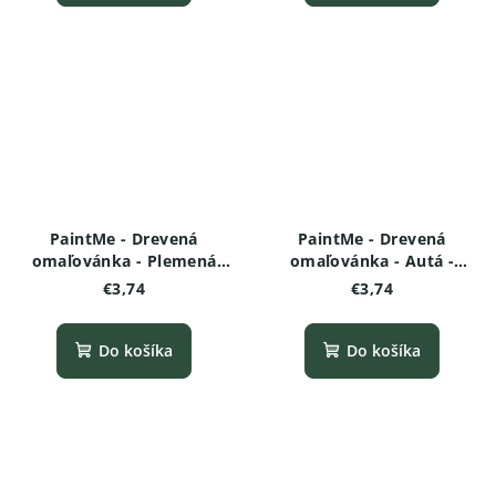
PaintMe - Drevená
PaintMe - Drevená
omaľovánka - Plemená
omaľovánka - Autá -
psov - Afganský chrt
Závodné kupé
€3,74
€3,74
Do košíka
Do košíka