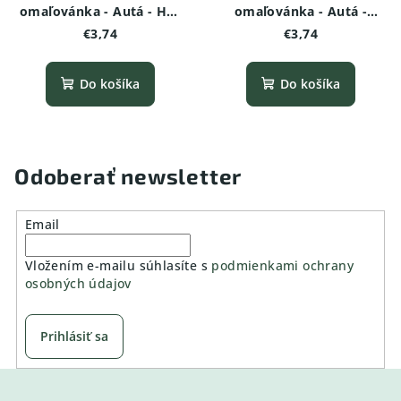
omaľovánka - Autá - Hot
omaľovánka - Autá -
Rod
Retro Pickup
€3,74
€3,74
Do košíka
Do košíka
Odoberať newsletter
Email
Vložením e-mailu súhlasíte s
podmienkami ochrany
osobných údajov
Prihlásiť sa
Z