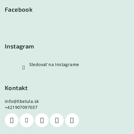
á
p
Facebook
ä
t
i
e
Instagram
Sledovať na Instagrame
Kontakt
info
@
libelula.sk
+421907097037