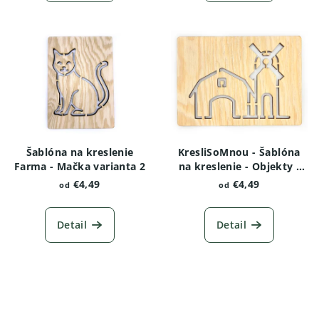
Šablóna na kreslenie
KresliSoMnou - Šablóna
Farma - Mačka varianta 2
na kreslenie - Objekty -
Farma s veterným
€4,49
€4,49
od
od
mlynom
Detail
Detail