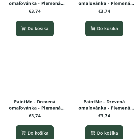
omaľovánka - Plemená
omaľovánka - Plemená
psov - Maltézsky psík
psov -Taliansky chrtík
€3,74
€3,74
Do košíka
Do košíka
PaintMe - Drevená
PaintMe - Drevená
omaľovánka - Plemená
omaľovánka - Plemená
psov - Jazvečík
psov - Český teriér
€3,74
€3,74
Do košíka
Do košíka