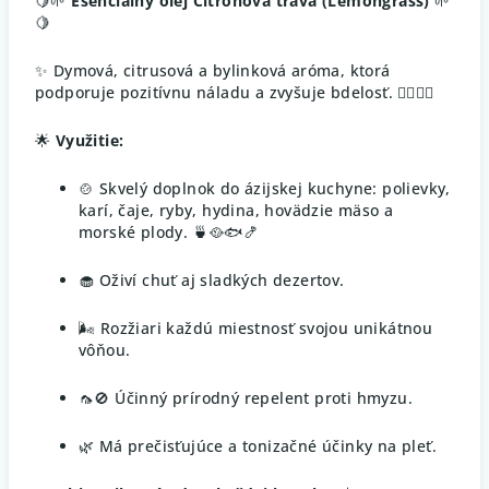
🍋🌱
Esenciálny olej Citrónová tráva (Lemongrass)
🌱
🍋
✨ Dymová, citrusová a bylinková aróma, ktorá
podporuje pozitívnu náladu a zvyšuje bdelosť. 💆‍♀️🧘‍♂️
🌟
Využitie:
🍲 Skvelý doplnok do ázijskej kuchyne: polievky,
karí, čaje, ryby, hydina, hovädzie mäso a
morské plody. 🍵🥘🐟🍤
🧁 Oživí chuť aj sladkých dezertov.
🌬️ Rozžiari každú miestnosť svojou unikátnou
vôňou.
🦟🚫 Účinný prírodný repelent proti hmyzu.
🌿 Má prečisťujúce a tonizačné účinky na pleť.