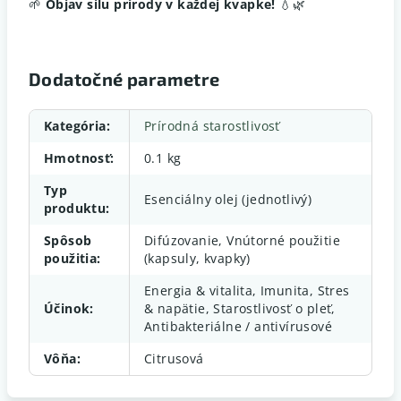
🌱
Objav silu prírody v každej kvapke!
💧🌿
Dodatočné parametre
Kategória
:
Prírodná starostlivosť
Hmotnosť
:
0.1 kg
Typ
Esenciálny olej (jednotlivý)
produktu
:
Spôsob
Difúzovanie, Vnútorné použitie
použitia
:
(kapsuly, kvapky)
Energia & vitalita, Imunita, Stres
Účinok
:
& napätie, Starostlivosť o pleť,
Antibakteriálne / antivírusové
Vôňa
:
Citrusová