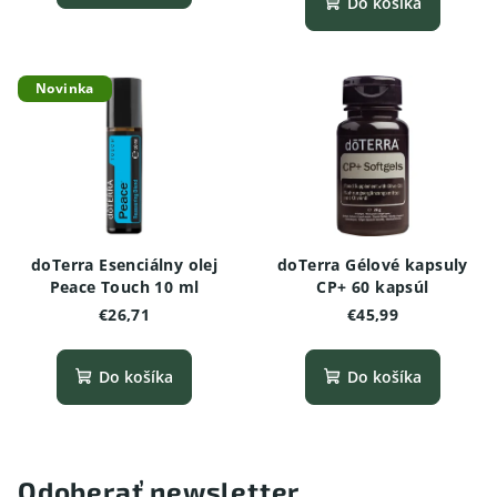
Do košíka
Novinka
doTerra Esenciálny olej
doTerra Gélové kapsuly
Peace Touch 10 ml
CP+ 60 kapsúl
€26,71
€45,99
Do košíka
Do košíka
Odoberať newsletter