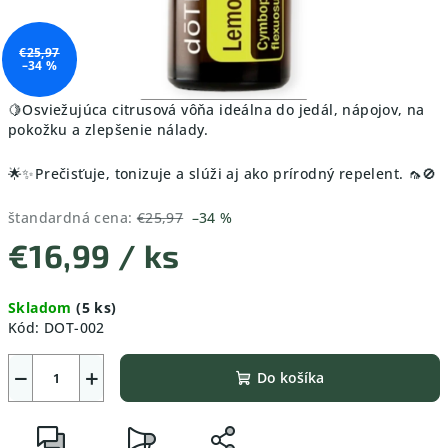
€25,97
–34 %
🍋
Osviežujúca citrusová vôňa ideálna do jedál, nápojov, na
pokožku a zlepšenie nálady.
🌟✨Prečisťuje, tonizuje a slúži aj ako prírodný repelent. 🦟🚫
štandardná cena:
€25,97
–34 %
€16,99
/ ks
Jednotková
Skladom
(5 ks)
cena:
Kód:
DOT-002
−
+
Do košíka