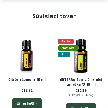
Súvisiaci tovar
Akcia
Novinka
Tip
Citrón (Lemon) 15 ml
dōTERRA Esenciálny olej
Limetka 🍋 15 ml
€18,82
€20,29
€32,49
(–37 %)
Do košíka