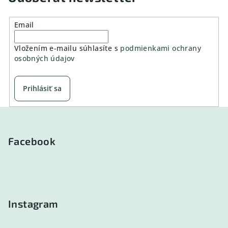
Email
Vložením e-mailu súhlasíte s
podmienkami ochrany
osobných údajov
Prihlásiť sa
Z
á
p
Facebook
ä
t
i
e
Instagram