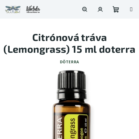
Prejsť
na
obsah
Nákupn
Hľadať
Prihlásenie
Citrónová tráva
košík
(Lemongrass) 15 ml doterra
DŌTERRA