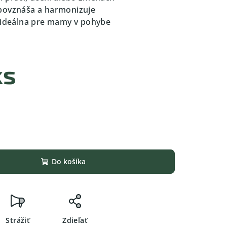
 povznáša a harmonizuje
– ideálna pre mamy v pohybe
%
ks
Do košíka
Strážiť
Zdieľať