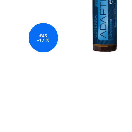
€43
–17 %