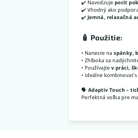
✔️ Navodzuje
pocit po
✔️ Vhodný ako podpora
✔️
Jemná, relaxačná 
🧴
Použitie:
• Naneste na
spánky, k
• Zhlboka sa nadýchnit
• Používajte
v práci, š
• Ideálne kombinovať 
🗣️
Adaptiv Touch – tic
Perfektná voľba pre ma