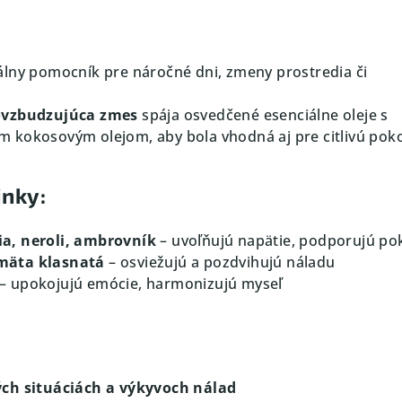
álny pomocník pre náročné dni, zmeny prostredia či
ovzbudzujúca zmes
spája osvedčené esenciálne oleje s
 kokosovým olejom, aby bola vhodná aj pre citlivú pok
inky:
a, neroli, ambrovník
– uvoľňujú napätie, podporujú po
mäta klasnatá
– osviežujú a pozdvihujú náladu
– upokojujú emócie, harmonizujú myseľ
ých situáciách a výkyvoch nálad