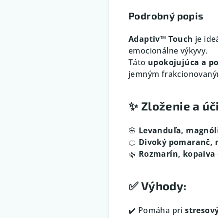
Podrobný popis
Adaptiv™ Touch
je ide
emocionálne výkyvy.
Táto
upokojujúca a p
jemným frakcionovaným
✨
Zloženie a úč
🌸
Levanduľa, magnóli
🍊
Divoký pomaranč, 
🌿
Rozmarín, kopaiva
✅
Výhody:
✔️ Pomáha pri
stresov