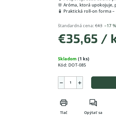
🌸 Aróma, ktorá upokojuje,
🧴 Praktická roll-on forma 
štandardná cena:
€43
–17 
€35,65
/ 
Jednotková
cena:
Skladom
(1 ks)
Kód:
DOT-085
−
+
Tlač
Opýtať sa