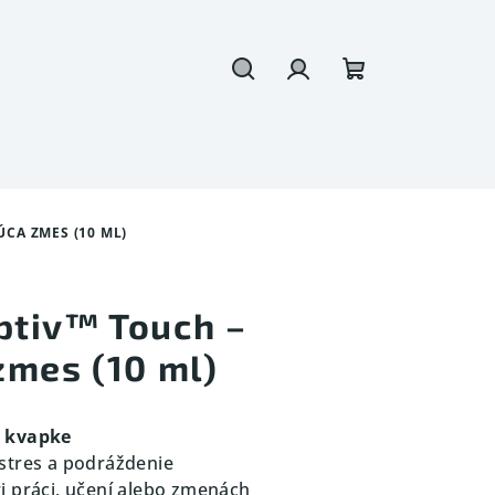
Hľadať
Prihlásenie
Nákupný
košík
CA ZMES (10 ML)
tiv™ Touch –
zmes (10 ml)
j kvapke
, stres a podráždenie
i práci, učení alebo zmenách