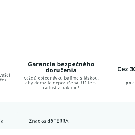
Garancia bezpečného
Cez 3
doručenia
vašej
Každú objednávku balíme s láskou,
ček –
aby dorazila neporušená. Užite si
po 
radosť z nákupu!
ia
Značka
dōTERRA