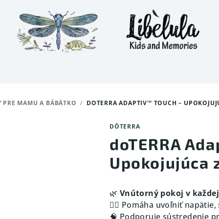
Y PRE MAMU A BÁBÄTKO
/
DOTERRA ADAPTIV™ TOUCH – UPOKOJUJÚ
DŌTERRA
doTERRA Adap
Upokojujúca 
🌿
Vnútorný pokoj v každe
💆‍♀️ Pomáha uvoľniť napätie
🧠 Podporuje sústredenie pr