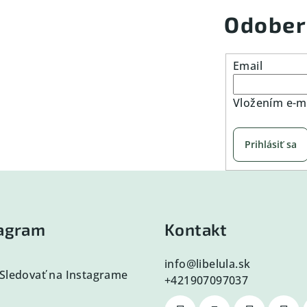
Odober
Email
Vložením e-ma
Prihlásiť sa
tagram
Kontakt
info
@
libelula.sk
Sledovať na Instagrame
+421907097037