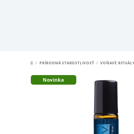
Prejsť
na
obsah
/
PRÍRODNÁ STAROSTLIVOSŤ
/
VOŇAVÉ RITUÁL
DOMOV
Novinka