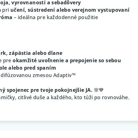
koja, vyrovnanosti a sebadôvery
 pri
učení, sústredení alebo verejnom vystupovaní
aróma
– ideálna pre každodenné použitie
rk, zápästia alebo dlane
e pre
okamžité uvoľnenie a prepojenie so sebou
kole alebo pred spaním
s difúzovanou zmesou Adaptiv™
hý spojenec pre tvoje pokojnejšie JA.
🌸💙
mičky, citlivé duše a každého, kto túži po rovnováhe.