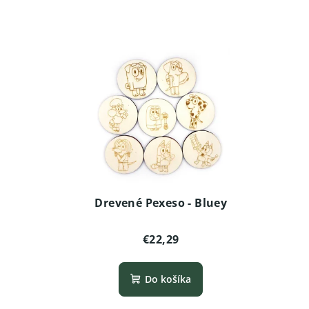
Drevené Pexeso - Bluey
€22,29
Do košíka