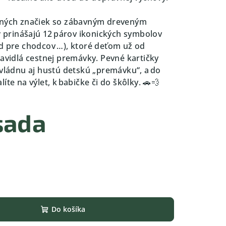
ravných značiek so zábavným dreveným
y
prinášajú 12 párov ikonických symbolov
d pre chodcov …), ktoré deťom už od
ravidlá cestnej premávky. Pevné kartičky
zvládnu aj hustú detskú „premávku“, a do
te na výlet, k babičke či do škôlky. 🚗💨
sada
Do košíka