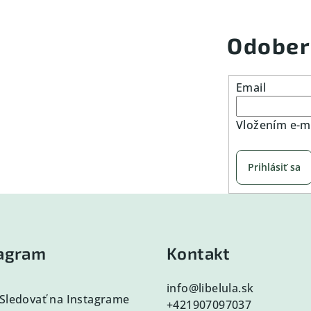
Odober
Email
Vložením e-ma
Prihlásiť sa
tagram
Kontakt
info
@
libelula.sk
Sledovať na Instagrame
+421907097037