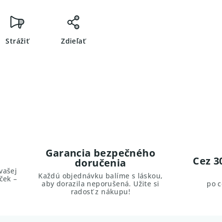
Strážiť
Zdieľať
Garancia bezpečného
Cez 3
doručenia
vašej
Každú objednávku balíme s láskou,
ček –
aby dorazila neporušená. Užite si
po 
radosť z nákupu!