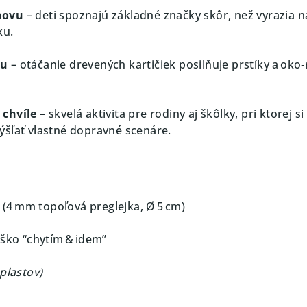
hovu
– deti spoznajú základné značky skôr, než vyrazia n
ku.
ku
– otáčanie drevených kartičiek posilňuje prstíky a oko
 chvíle
– skvelá aktivita pre rodiny aj škôlky, pri ktorej si
šľať vlastné dopravné scenáre.
k (4 mm topoľová preglejka, Ø 5 cm)
úško “chytím & idem”
plastov)