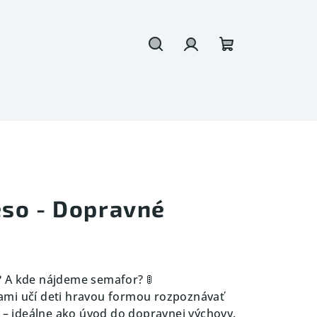
Hľadať
Prihlásenie
Nákupný
košík
so - Dopravné
 A kde nájdeme semafor? 🚦
mi učí deti hravou formou rozpoznávať
t – ideálne ako úvod do dopravnej výchovy.