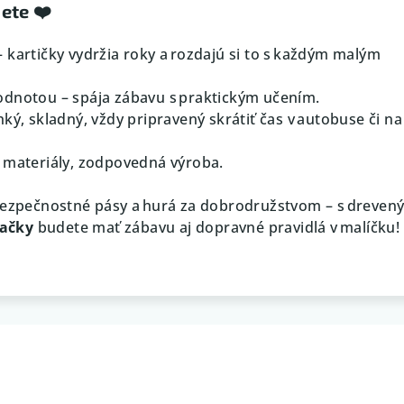
ete ❤️
 kartičky vydržia roky a rozdajú si to s každým malým
odnotou – spája zábavu s praktickým učením.
hký, skladný, vždy pripravený skrátiť čas v autobuse či na
é materiály, zodpovedná výroba.
bezpečnostné pásy a hurá za dobrodružstvom – s dre­ven
ačky
budete mať zábavu aj dopravné pravidlá v malíčku! 