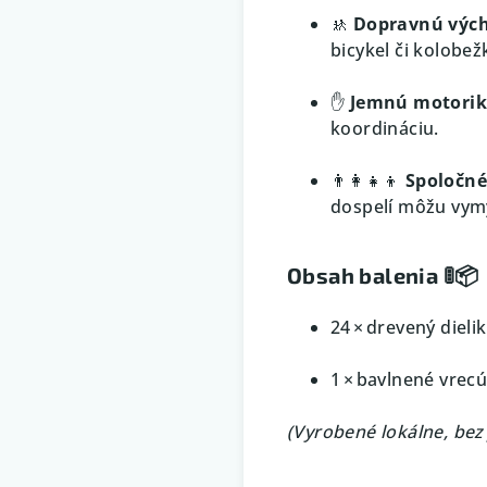
🚸
Dopravnú výc
bicykel či kolobež
✋
Jemnú motori
koordináciu.
👨‍👩‍👧‍👦
Spoločné
dospelí môžu vymý
Obsah balenia 🚦📦
24 × drevený dieli
1 × bavlnené vrec
(Vyrobené lokálne, bez 