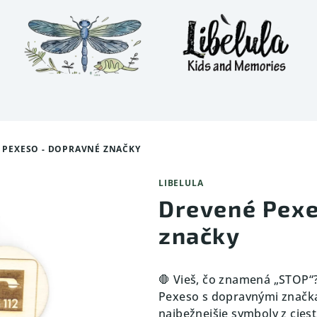
 PEXESO - DOPRAVNÉ ZNAČKY
LIBELULA
Drevené Pexe
značky
🛑 Vieš, čo znamená „STOP“?
Pexeso s dopravnými značka
najbežnejšie symboly z cies