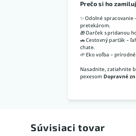
Prečo si ho zamiluj
✨ Odolné spracovanie –
pretekárom.
🎁 Darček s pridanou h
🚗 Cestovný parťák – ľa
chate.
🌱 Eko voľba – prírodn
Nasadnite, zatiahnite 
pexesom
Dopravné zn
Súvisiaci tovar