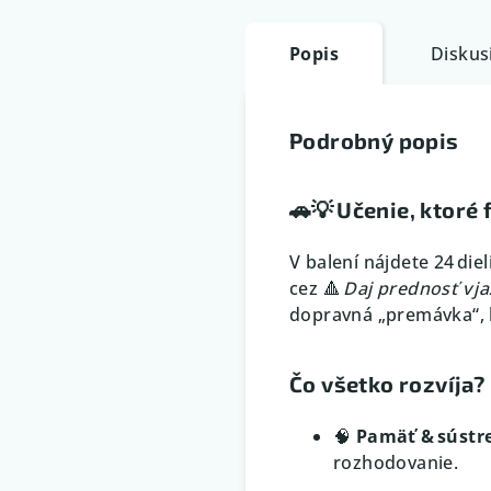
Popis
Diskus
Podrobný popis
🚗💡 Učenie, ktoré f
V balení nájdete 24 die
cez 🔺
Daj prednosť v j
dopravná „premávka“, k
Čo všetko rozvíja?
🧠
Pamäť & sústr
rozhodovanie.