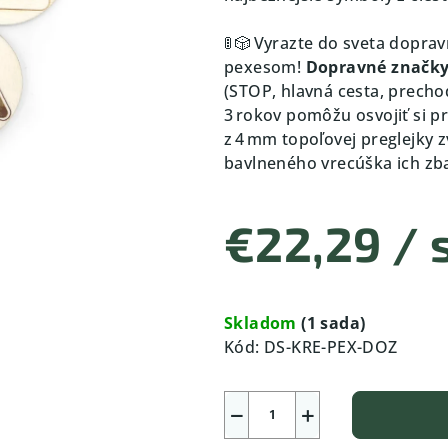
🚦 🎲 Vyrazte do sveta dop
pexesom!
Dopravné značk
(STOP, hlavná cesta, precho
3 rokov pomôžu osvojiť si p
z 4 mm topoľovej preglejky 
bavlneného vrecúška ich zbalí
€22,29
/ 
Jednotková
cena:
Skladom
(1 sada)
Kód:
DS-KRE-PEX-DOZ
−
+