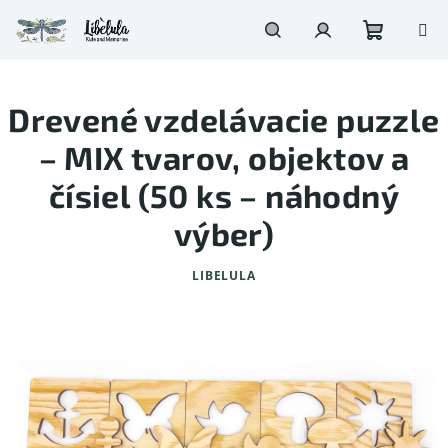
Prejsť
na
obsah
Nákupn
Hľadať
Prihlásenie
Drevené vzdelávacie puzzle
košík
– MIX tvarov, objektov a
čísiel (50 ks – náhodný
výber)
LIBELULA