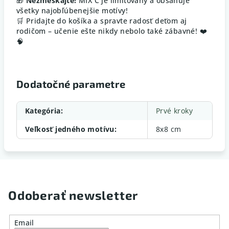
🎁
Nezmeškajte!
MIX C je limitovaný a obsahuje
všetky najobľúbenejšie motívy!
🛒 Pridajte do košíka a spravte radosť deťom aj
rodičom – učenie ešte nikdy nebolo také zábavné! ❤️
🧠
Dodatočné parametre
Kategória
:
Prvé kroky
Veľkosť jedného motívu
:
8x8 cm
Odoberať newsletter
Email