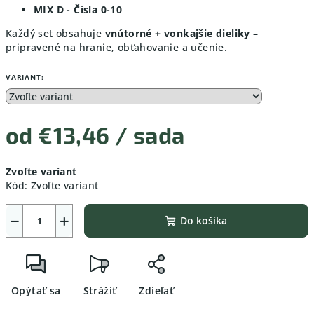
MIX D - Čísla 0-10
Každý set obsahuje
vnútorné + vonkajšie dieliky
–
pripravené na hranie, obťahovanie a učenie.
VARIANT:
od
€13,46
/ sada
Jednotková
Zvoľte variant
cena:
Kód:
Zvoľte variant
−
+
Do košíka
Opýtať sa
Strážiť
Zdieľať