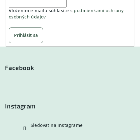
Vložením e-mailu súhlasíte s
podmienkami ochrany
osobných údajov
Prihlásiť sa
Z
á
p
Facebook
ä
t
i
e
Instagram
Sledovať na Instagrame