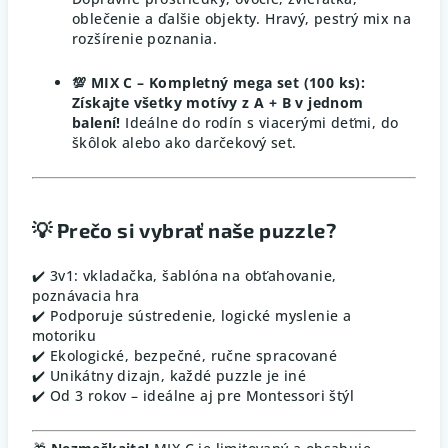
oblečenie a ďalšie objekty. Hravý, pestrý mix na
rozšírenie poznania.
💯 MIX C – Kompletný mega set (100 ks):
Získajte všetky motívy z A + B v jednom
balení!
Ideálne do rodín s viacerými deťmi, do
škôlok alebo ako darčekový set.
💡 Prečo si vybrať naše puzzle?
✔️ 3v1: vkladačka, šablóna na obťahovanie,
poznávacia hra
✔️ Podporuje sústredenie, logické myslenie a
motoriku
✔️ Ekologické, bezpečné, ručne spracované
✔️ Unikátny dizajn, každé puzzle je iné
✔️ Od 3 rokov – ideálne aj pre Montessori štýl