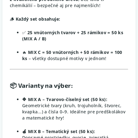
chemikálií – bezpečné aj pre najmenších!
🪵
Každý set obsahuje:
✅
25 vnútorných tvarov + 25 rámikov = 50 ks
(MIX A / B)
🔥
MIX C = 50 vnútorných + 50 rámikov = 100
ks
– všetky dostupné motívy v jednom!
📦 Varianty na výber:
🔷 MIX A – Tvarovo-číselný set (50 ks):
Geometrické tvary (kruh, trojuholník, štvorec,
kvapka...) a čísla 0–9. Ideálne pre predškolákov
a matematické hry!
🍎 MIX B – Tematický set (50 ks):
Dopravné prostriedky, ovocie, zvieratká,