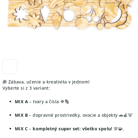
🎁 Zábava, učenie a kreativita v jednom!
Vyberte si z 3 variant:
MIX A
– tvary a čísla 🔷🔢
MIX B
– dopravné prostriedky, ovocie a objekty 🚗🍎🐻
MIX C
–
kompletný super set: všetko spolu!
💯🧩,