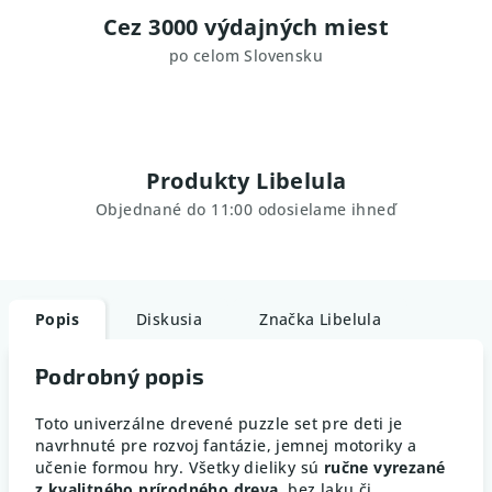
Cez 3000 výdajných miest
po celom Slovensku
Produkty Libelula
Objednané do 11:00 odosielame ihneď
Popis
Diskusia
Značka
Libelula
Podrobný popis
Toto univerzálne drevené puzzle set pre deti je
navrhnuté pre rozvoj fantázie, jemnej motoriky a
učenie formou hry. Všetky dieliky sú
ručne vyrezané
z kvalitného prírodného dreva
, bez laku či