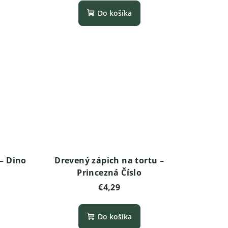
Do košíka
– Dino
Drevený zápich na tortu –
Princezná Číslo
€4,29
Do košíka