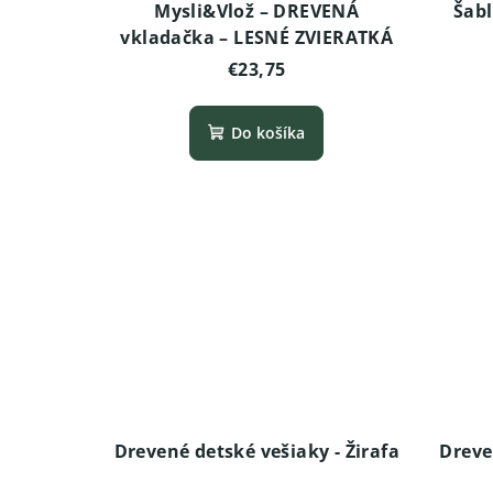
Mysli&Vlož – DREVENÁ
Šabl
vkladačka – LESNÉ ZVIERATKÁ
€23,75
Do košíka
Drevené detské vešiaky - Žirafa
Dreve