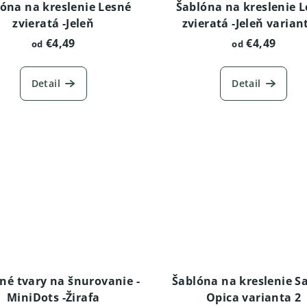
óna na kreslenie Lesné
Šablóna na kreslenie 
zvieratá -Jeleň
zvieratá -Jeleň varian
€4,49
€4,49
od
od
Detail
Detail
né tvary na šnurovanie -
Šablóna na kreslenie Sa
MiniDots -Žirafa
Opica varianta 2