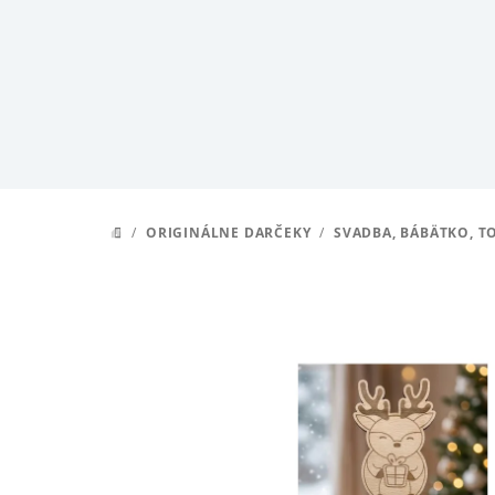
Prejsť
na
obsah
/
ORIGINÁLNE DARČEKY
/
SVADBA, BÁBÄTKO, T
DOMOV