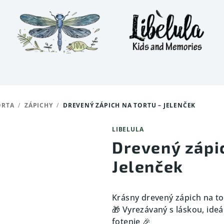
ORTA
/
ZÁPICHY
/
DREVENÝ ZÁPICH NA TORTU – JELENČEK
LIBELULA
Drevený zápic
Jelenček
Krásny drevený zápich na t
🎁 Vyrezávaný s láskou, ideá
fotenie 🎉