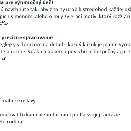
ia pre výnimočný deň!
ú navrhnuté tak, aby z torty urobili stredobod každej os
pich s menom, alebo o milý zvierací motív, ktorý rozžiari
🦊🐯
a precízne spracovanie
reglejky s dôrazom na detail – každý kúsok je jemne vyre
té použitie. Vďaka hladkému povrchu je bezpečný aj pre
 👶
e
ématické oslavy
domaľovať fixkami alebo farbami podľa svojej fantázie –
elú rodinu!