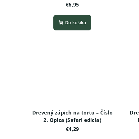
€6,95
Do košíka
Drevený zápich na tortu – Číslo
Dre
2. Opica (Safari edícia)
€4,29