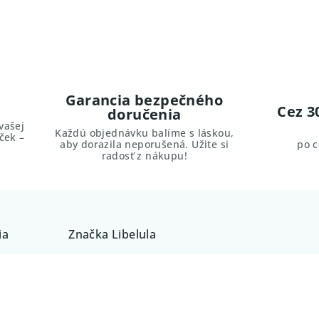
Garancia bezpečného
Cez 3
doručenia
vašej
Každú objednávku balíme s láskou,
ček –
aby dorazila neporušená. Užite si
po 
radosť z nákupu!
ia
Značka
Libelula