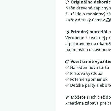
🎈
Originálna dekorác
Naše drevené zápichy s
či už ide o meninový zá
každý detský úsmev 🦁
🌿
Prírodný materiál 
Vyrobené z kvalitnej p
a pripravený na okamži
najmenších oslávencov
🎂
Všestranné využiti
✅ Narodeninová torta
✅ Krstová výzdoba
✅ Fotenie spomienok
✅ Detské párty alebo t
🖍️ Môžete si ich tiež 
kreatívna zábava pre c