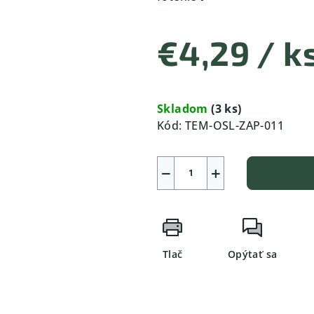
€4,29
/ k
Jednotková
cena:
Skladom
(3 ks)
Kód:
TEM-OSL-ZAP-011
−
+
Tlač
Opýtať sa