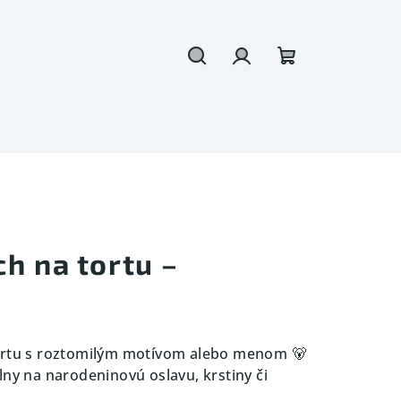
Hľadať
Prihlásenie
Nákupný
košík
h na tortu –
ortu s roztomilým motívom alebo menom 🐻
lny na narodeninovú oslavu, krstiny či