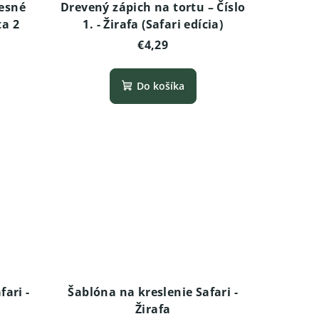
Lesné
Drevený zápich na tortu – Číslo
ta 2
1. - Žirafa (Safari edícia)
€4,29
Do košíka
fari -
Šablóna na kreslenie Safari -
Žirafa