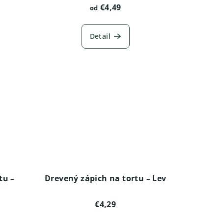
€4,49
od
Detail
tu –
Drevený zápich na tortu – Lev
€4,29