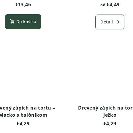
€13,46
€4,49
od
Do košíka
Detail
vený zápich na tortu –
Drevený zápich na tor
Macko s balónikom
Ježko
€4,29
€4,29