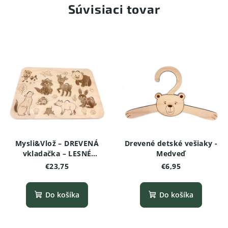
Súvisiaci tovar
Mysli&Vlož – DREVENÁ
Drevené detské vešiaky -
vkladačka – LESNÉ
Medveď
ZVIERATKÁ
€23,75
€6,95
Do košíka
Do košíka