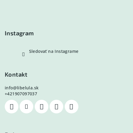
ä
t
i
e
Instagram
Sledovať na Instagrame
Kontakt
info
@
libelula.sk
+421907097037