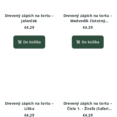
Drevený zápich na tortu –
Drevený zápich na tortu –
Jelenček
Medvedík čistotný
(Mýval)
€4,29
€4,29
Do košíka
Do košíka
Drevený zápich na tortu –
Drevený zápich na tortu –
Líška
Číslo 1. - Žirafa (Safari
edícia)
€4,29
€4,29