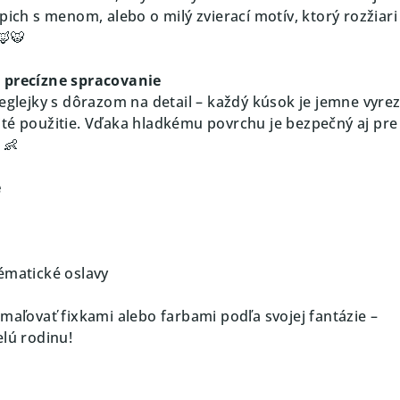
pich s menom, alebo o milý zvierací motív, ktorý rozžiari
🦊🐯
a precízne spracovanie
reglejky s dôrazom na detail – každý kúsok je jemne vyre
té použitie. Vďaka hladkému povrchu je bezpečný aj pre
 👶
e
ématické oslavy
domaľovať fixkami alebo farbami podľa svojej fantázie –
elú rodinu!