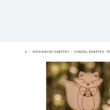
Prejsť
na
obsah
/
ORIGINÁLNE DARČEKY
/
SVADBA, BÁBÄTKO, T
DOMOV