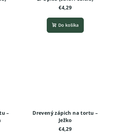
€4,29
Do košíka
tu –
Drevený zápich na tortu –
m
Ježko
€4,29