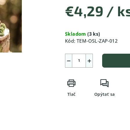
€4,29
/ k
Jednotková
cena:
Skladom
(3 ks)
Kód:
TEM-OSL-ZAP-012
−
+
Tlač
Opýtať sa