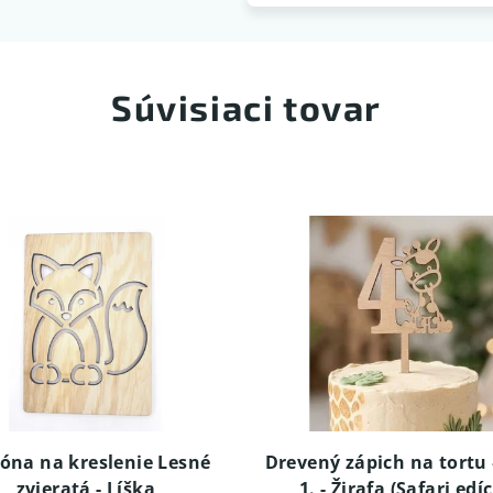
Súvisiaci tovar
óna na kreslenie Lesné
Drevený zápich na tortu 
zvieratá - Líška
1. - Žirafa (Safari edíc