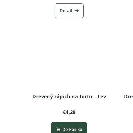
Detail
Drevený zápich na tortu – Lev
Dre
€4,29
Do košíka