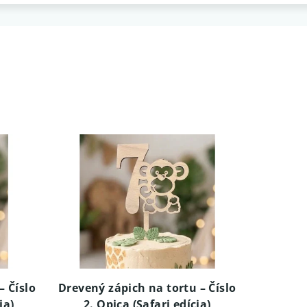
– Číslo
Drevený zápich na tortu – Číslo
ia)
2. Opica (Safari edícia)