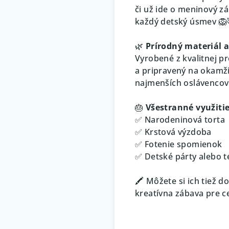
či už ide o meninový zá
každý detský úsmev 🦁
🌿
Prírodný materiál 
Vyrobené z kvalitnej p
a pripravený na okamži
najmenších oslávencov
🎂
Všestranné využiti
✅ Narodeninová torta
✅ Krstová výzdoba
✅ Fotenie spomienok
✅ Detské párty alebo t
🖍️ Môžete si ich tiež 
kreatívna zábava pre c