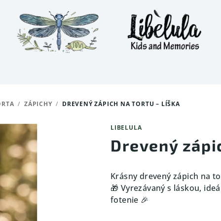
ORTA
/
ZÁPICHY
/
DREVENÝ ZÁPICH NA TORTU – LÍŠKA
LIBELULA
Drevený zápic
Krásny drevený zápich na t
🎁 Vyrezávaný s láskou, ideá
fotenie 🎉