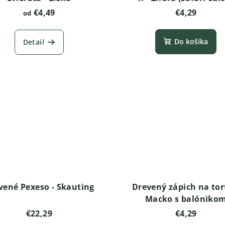
€4,49
€4,29
od
Do košíka
Detail
vené Pexeso - Skauting
Drevený zápich na tor
Macko s balóniko
€22,29
€4,29