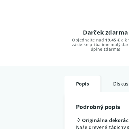
Darček zdarma
Objednajte nad
19.45 €
a k 
zásielke pribalíme malý dar
úplne zdarma!
Popis
Diskus
Podrobný popis
🎈
Originálna dekorác
Naše drevené zápichy s