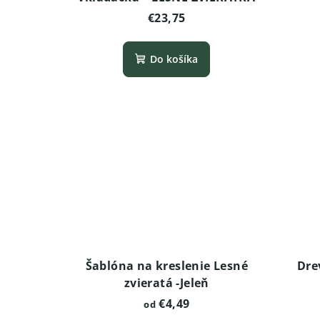
€23,75
Do košíka
Šablóna na kreslenie Lesné
Dre
zvieratá -Jeleň
€4,49
od