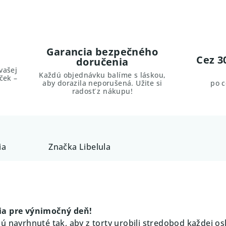
Garancia bezpečného
Cez 3
doručenia
vašej
Každú objednávku balíme s láskou,
ček –
aby dorazila neporušená. Užite si
po 
radosť z nákupu!
ia
Značka
Libelula
ia pre výnimočný deň!
ú navrhnuté tak, aby z torty urobili stredobod každej os