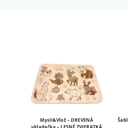
Mysli&Vlož – DREVENÁ
Šabl
vkladačka – LESNÉ ZVIERATKÁ