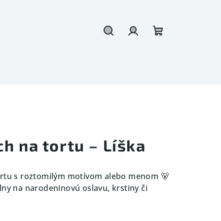
Hľadať
Prihlásenie
Nákupný
košík
h na tortu – Líška
ortu s roztomilým motívom alebo menom 🐻
lny na narodeninovú oslavu, krstiny či