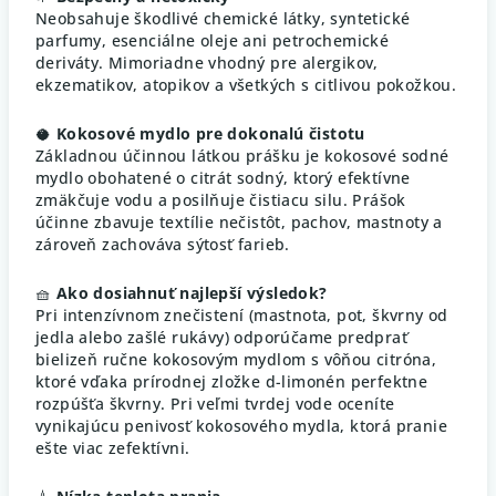
Neobsahuje škodlivé chemické látky, syntetické
parfumy, esenciálne oleje ani petrochemické
deriváty. Mimoriadne vhodný pre alergikov,
ekzematikov, atopikov a všetkých s citlivou pokožkou.
🥥
Kokosové mydlo pre dokonalú čistotu
Základnou účinnou látkou prášku je kokosové sodné
mydlo obohatené o citrát sodný, ktorý efektívne
zmäkčuje vodu a posilňuje čistiacu silu. Prášok
účinne zbavuje textílie nečistôt, pachov, mastnoty a
zároveň zachováva sýtosť farieb.
🧺
Ako dosiahnuť najlepší výsledok?
Pri intenzívnom znečistení (mastnota, pot, škvrny od
jedla alebo zašlé rukávy) odporúčame predprať
bielizeň ručne kokosovým mydlom s vôňou citróna,
ktoré vďaka prírodnej zložke d-limonén perfektne
rozpúšťa škvrny. Pri veľmi tvrdej vode oceníte
vynikajúcu penivosť kokosového mydla, ktorá pranie
ešte viac zefektívni.