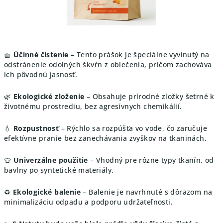
🧺
Účinné čistenie
– Tento prášok je špeciálne vyvinutý na
odstránenie odolných škvŕn z oblečenia, pričom zachováva
ich pôvodnú jasnosť.
🌿
Ekologické zloženie
– Obsahuje prírodné zložky šetrné k
životnému prostrediu, bez agresívnych chemikálií.
💧
Rozpustnosť
– Rýchlo sa rozpúšťa vo vode, čo zaručuje
efektívne pranie bez zanechávania zvyškov na tkaninách.
👕
Univerzálne použitie
– Vhodný pre rôzne typy tkanín, od
bavlny po syntetické materiály.
♻️
Ekologické balenie
– Balenie je navrhnuté s dôrazom na
minimalizáciu odpadu a podporu udržateľnosti.