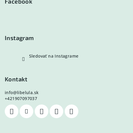
p
Facebook
ä
t
i
e
Instagram
Sledovať na Instagrame
Kontakt
info
@
libelula.sk
+421907097037