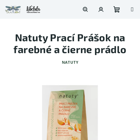
Prejsť
na
obsah
Nákupn
Hľadať
Prihlásenie
Natuty Prací Prášok na
košík
farebné a čierne prádlo
NATUTY