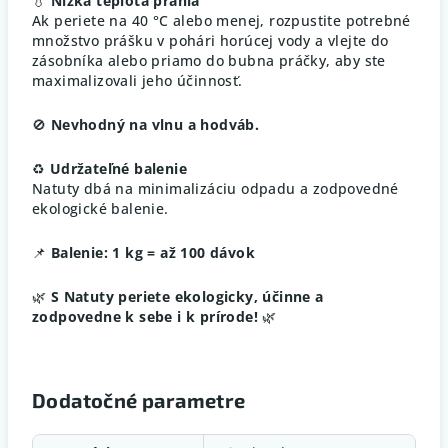
💧
Nízka teplota prania
Ak periete na 40 °C alebo menej, rozpustite potrebné
množstvo prášku v pohári horúcej vody a vlejte do
zásobníka alebo priamo do bubna práčky, aby ste
maximalizovali jeho účinnosť.
🚫
Nevhodný na vlnu a hodváb.
♻️
Udržateľné balenie
Natuty dbá na minimalizáciu odpadu a zodpovedné
ekologické balenie.
📌
Balenie: 1 kg = až 100 dávok
🌿
S Natuty periete ekologicky, účinne a
zodpovedne k sebe i k prírode!
🌿
Dodatočné parametre