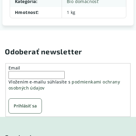
Kategória
:
Bio domácnosť
Hmotnosť
:
1 kg
Odoberať newsletter
Email
Vložením e-mailu súhlasíte s
podmienkami ochrany
osobných údajov
Prihlásiť sa
Z
á