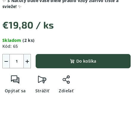
✨
S Natuty bude vaše biele prádlo vždy žiarivo čisté a
svieže!
✨
€19,80
/ ks
Jednotková
Skladom
(2 ks)
cena:
Kód:
65
−
+
Do košíka
Opýtať sa
Strážiť
Zdieľať