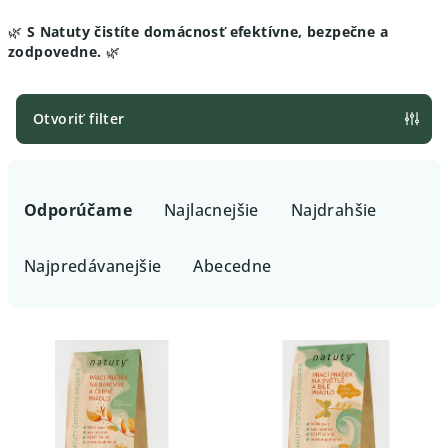
🌿
S Natuty čistíte domácnosť efektívne, bezpečne a
zodpovedne.
🌿
Otvoriť filter
R
a
Odporúčame
Najlacnejšie
Najdrahšie
d
e
Najpredávanejšie
Abecedne
n
i
V
e
ý
p
p
r
i
o