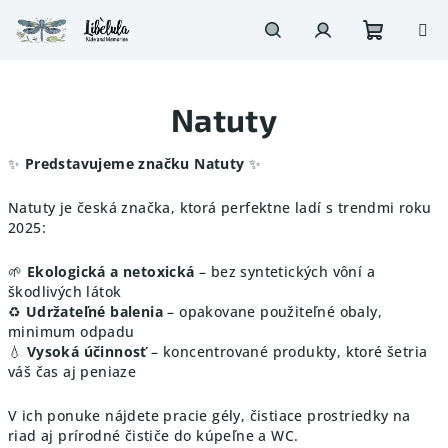
Prejsť
na
obsah
Nákupn
Hľadať
Prihlásenie
Natuty
košík
✨
Predstavujeme značku Natuty
✨
Natuty je česká značka, ktorá perfektne ladí s trendmi roku
2025:
🌱
Ekologická a netoxická
– bez syntetických vôní a
škodlivých látok
♻️
Udržateľné balenia
– opakovane použiteľné obaly,
minimum odpadu
💧
Vysoká účinnosť
– koncentrované produkty, ktoré šetria
váš čas aj peniaze
V ich ponuke nájdete pracie gély, čistiace prostriedky na
riad aj prírodné čističe do kúpeľne a WC.