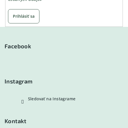
p
r
v
Prihlásiť sa
k
y
Z
v
á
ý
p
Facebook
p
ä
i
s
t
u
i
e
Instagram
Sledovať na Instagrame
Kontakt