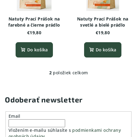
s
d
p
u
r
Natuty Prací Prášok na
Natuty Prací Prášok na
k
o
farebné a čierne prádlo
svetlé a bielé prádlo
t
€19,80
€19,80
d
o
u
v
Do košíka
Do košíka
k
t
o
2
položiek celkom
O
v
v
l
á
Odoberať newsletter
d
a
Email
c
i
Vložením e-mailu súhlasíte s
podmienkami ochrany
e
osobných údajov