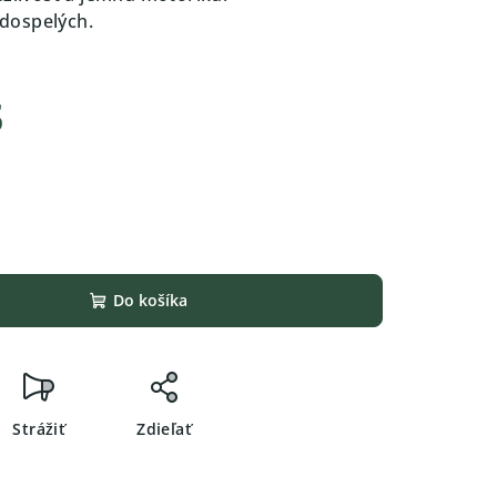
j dospelých.
s
Do košíka
Strážiť
Zdieľať