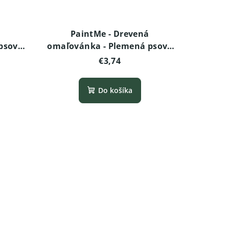
PaintMe - Drevená
sov -
omaľovánka - Plemená psov -
Nemecký ovčiak
€3,74
Do košíka