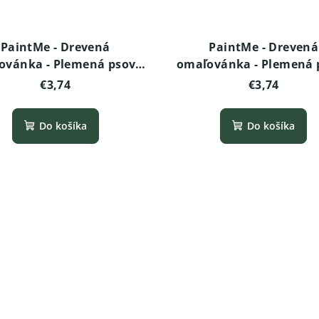
PaintMe - Drevená
PaintMe - Drevená
ovánka - Plemená psov -
omaľovánka - Plemená p
cký stafordšírsky teriér
Rottweiler
€3,74
€3,74
Do košíka
Do košíka