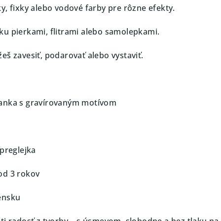
y, fixky alebo vodové farby pre rôzne efekty.
u pierkami, flitrami alebo samolepkami.
eš zavesiť, podarovať alebo vystaviť.
anka s gravírovaným motívom
 preglejka
od 3 rokov
ensku
eti radosť z tvorby – s úsmevom, slobodne a bez tlaku na