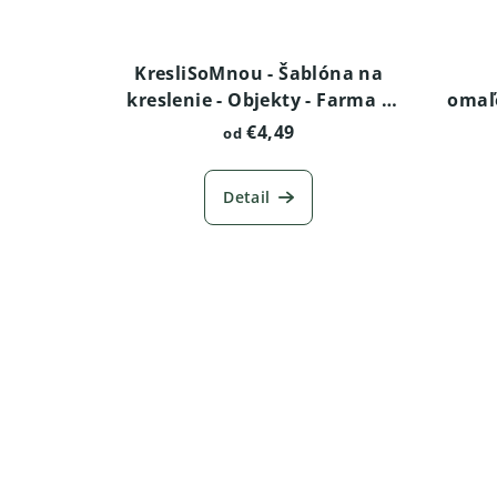
KresliSoMnou - Šablóna na
kreslenie - Objekty - Farma s
omaľ
veterným mlynom
Ameri
€4,49
od
Detail