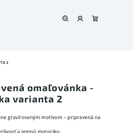
Hľadať
Prihlásenie
Nákupný
košík
TA 2
evená omaľovánka -
ka varianta 2
mne gravírovaným motívom – pripravená na
ezlivosť a jemnú motoriku.