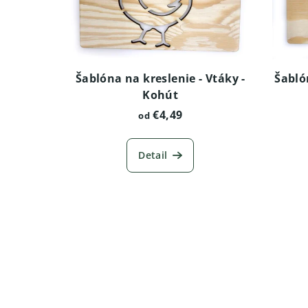
Šablóna na kreslenie - Vtáky -
Šabló
Kohút
€4,49
od
Detail