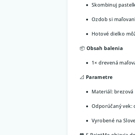
Skombinuj pastelk
Ozdob si maľovank
Hotové dielko môž
📦
Obsah balenia
1× drevená maľov
📐
Parametre
Materiál: brezová
Odporúčaný vek: 
Vyrobené na Slov
🧡 S PaintMe objavia d