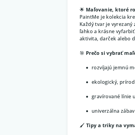
🌟
Maľovanie, ktoré roz
PaintMe je kolekcia kr
Každý tvar je vyrezaný 
ľahko a krásne vyfarbi
aktivita, darček alebo 
🎯
Prečo si vybrať ma
rozvíjajú jemnú m
ekologický, prírod
gravírované línie 
univerzálna zábav
🖌️
Tipy a triky na vy