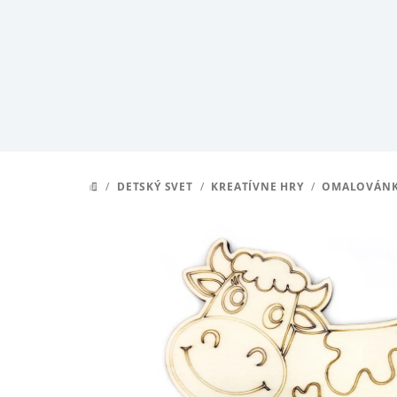
Prejsť
na
obsah
/
DETSKÝ SVET
/
KREATÍVNE HRY
/
OMALOVÁN
DOMOV