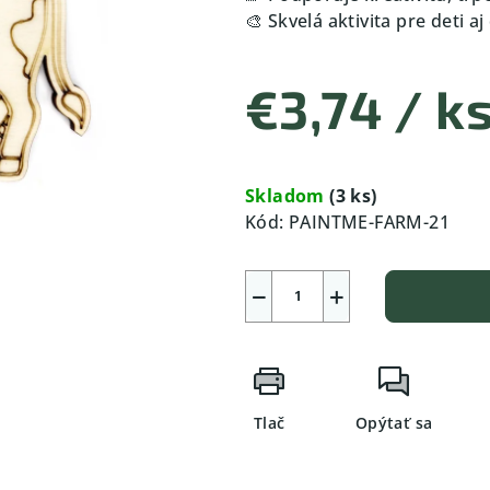
🎨 Skvelá aktivita pre deti a
€3,74
/ k
Jednotková
cena:
Skladom
(3 ks)
Kód:
PAINTME-FARM-21
−
+
Tlač
Opýtať sa