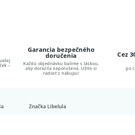
Garancia bezpečného
Cez 3
doručenia
vašej
Každú objednávku balíme s láskou,
ček –
aby dorazila neporušená. Užite si
po 
radosť z nákupu!
ia
Značka
Libelula