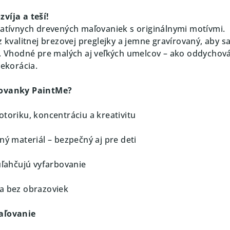
víja a teší!
eatívnych drevených maľovaniek s originálnymi motívmi.
z kvalitnej brezovej preglejky a jemne gravírovaný, aby sa
ť. Vhodné pre malých aj veľkých umelcov – ako oddychov
dekorácia.
ľovanky PaintMe?
otoriku, koncentráciu a kreativitu
ný materiál – bezpečný aj pre deti
uľahčujú vyfarbovanie
a bez obrazoviek
maľovanie