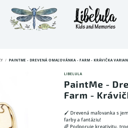
KY
/
PAINTME - DREVENÁ OMAĽOVÁNKA - FARM - KRÁVIČKA VARIAN
LIBELULA
PaintMe - Dr
Farm - Krávič
🖌️ Drevená maľovanka s je
farby a fantáziu!
🌈 Podporuje kreativitu, trp