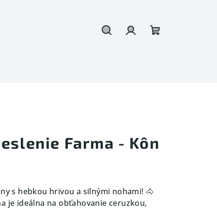
Hľadať
Prihlásenie
Nákupný
košík
reslenie Farma - Kôn
iny s hebkou hrivou a silnými nohami! 🐴
a je ideálna na obťahovanie ceruzkou,