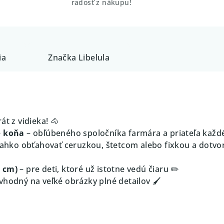
radosť z nákupu!
ia
Značka
Libelula
át z vidieka! 🐴
e
koňa
– obľúbeného spoločníka farmára a priateľa každé
ľahko obťahovať ceruzkou, štetcom alebo fixkou a dotvori
0 cm)
– pre deti, ktoré už istotne vedú čiaru ✏️
vhodný na veľké obrázky plné detailov 🖌️