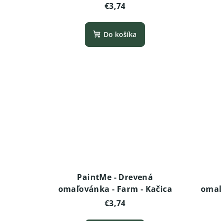
€3,74
Do košíka
PaintMe - Drevená
omaľovánka - Farm - Kačica
omaľ
€3,74