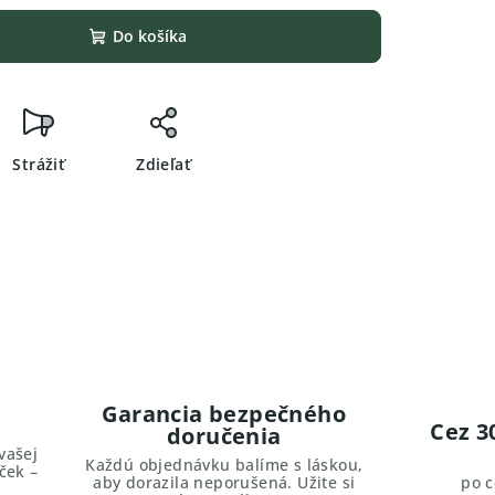
Do košíka
Strážiť
Zdieľať
Garancia bezpečného
Cez 3
doručenia
vašej
Každú objednávku balíme s láskou,
ček –
aby dorazila neporušená. Užite si
po 