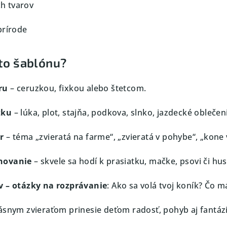
h tvarov
prírode
úto šablónu?
ru
– ceruzkou, fixkou alebo štetcom.
zku
– lúka, plot, stajňa, podkova, slnko, jazdecké oblečen
r
– téma „zvieratá na farme“, „zvieratá v pohybe“, „kone v
novanie
– skvele sa hodí k prasiatku, mačke, psovi či hu
v – otázky na rozprávanie
: Ako sa volá tvoj koník? Čo 
ásnym zvieraťom prinesie deťom radosť, pohyb aj fantáziu