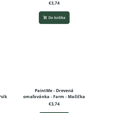
€3,74
Do košíka
PaintMe - Drevená
Psík
omaľovánka - Farm - Mačička
€3,74