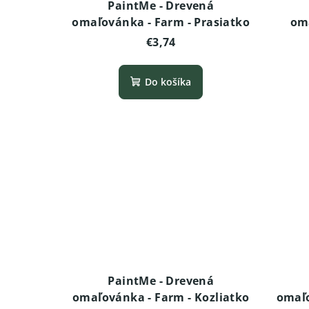
PaintMe - Drevená
omaľovánka - Farm - Prasiatko
om
€3,74
Do košíka
PaintMe - Drevená
omaľovánka - Farm - Kozliatko
omaľo