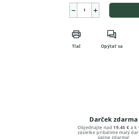
−
+
Tlač
Opýtať sa
Darček zdarma
Objednajte nad
19.45 €
a k 
zásielke pribalíme malý dar
úplne zdarma!