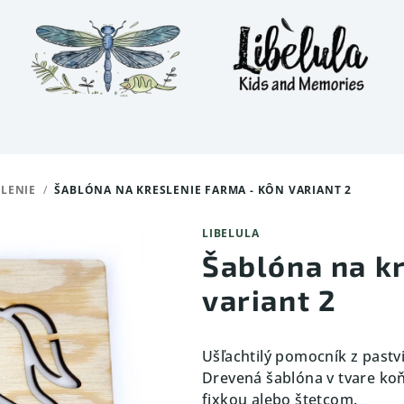
LENIE
/
ŠABLÓNA NA KRESLENIE FARMA - KÔN VARIANT 2
LIBELULA
Šablóna na k
variant 2
Ušľachtilý pomocník z pastv
Drevená šablóna v tvare koň
fixkou alebo štetcom.