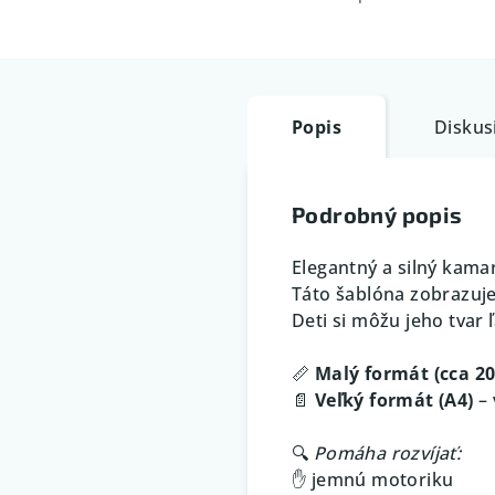
Popis
Diskus
Podrobný popis
Elegantný a silný kamar
Táto šablóna zobrazuj
Deti si môžu jeho tvar 
📏
Malý formát (cca 2
📄
Veľký formát (A4)
– 
🔍
Pomáha rozvíjať:
✋ jemnú motoriku