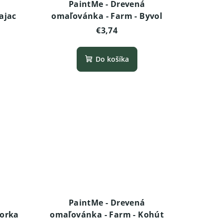
PaintMe - Drevená
ajac
omaľovánka - Farm - Byvol
€3,74
Do košíka
PaintMe - Drevená
Morka
omaľovánka - Farm - Kohút