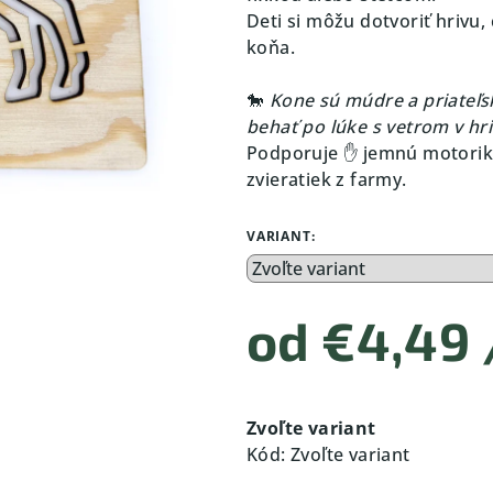
Deti si môžu dotvoriť hrivu
koňa.
🐎
Kone sú múdre a priateľské
behať po lúke s vetrom v hri
Podporuje ✋ jemnú motoriku,
zvieratiek z farmy.
VARIANT:
od
€4,49
Jednotková
cena:
Zvoľte variant
Kód:
Zvoľte variant