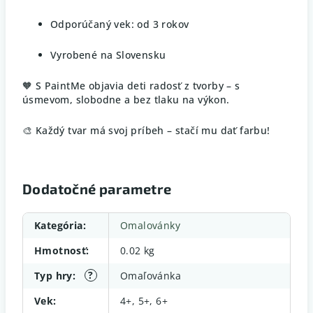
Odporúčaný vek: od 3 rokov
Vyrobené na Slovensku
🧡 S PaintMe objavia deti radosť z tvorby – s
úsmevom, slobodne a bez tlaku na výkon.
🎨 Každý tvar má svoj príbeh – stačí mu dať farbu!
Dodatočné parametre
Kategória
:
Omalovánky
Hmotnosť
:
0.02 kg
?
Typ hry
:
Omaľovánka
Vek
:
4+, 5+, 6+