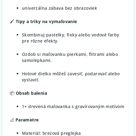
univerzálna zábava bez obrazoviek
🖌️
Tipy a triky na vymaľovanie
Skombinuj pastelky, fixky alebo vodové farby
pre rôzne efekty.
Ozdob si maľovanku pierkami, flitrami alebo
samolepkami.
Hotové dielko môžeš zavesiť, podarovať alebo
vystaviť.
📦
Obsah balenia
1× drevená maľovanka s gravírovaným motívom
📐
Parametre
Materiál: brezová preglejka