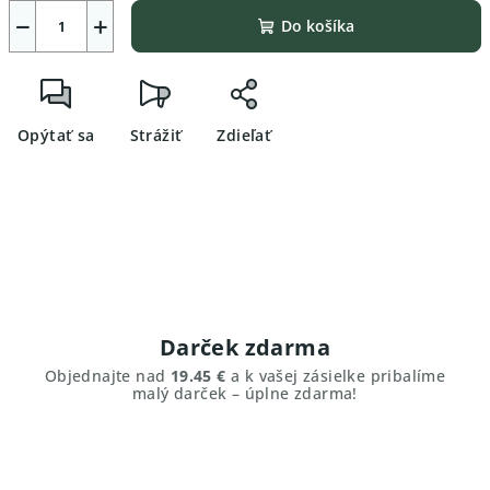
−
+
Do košíka
Opýtať sa
Strážiť
Zdieľať
Darček zdarma
Objednajte nad
19.45 €
a k vašej zásielke pribalíme
malý darček – úplne zdarma!