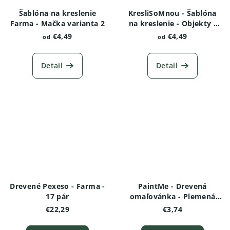
Šablóna na kreslenie
KresliSoMnou - Šablóna
Farma - Mačka varianta 2
na kreslenie - Objekty -
Farma s veterným
€4,49
€4,49
od
od
mlynom
Detail
Detail
Drevené Pexeso - Farma -
PaintMe - Drevená
17 pár
omaľovánka - Plemená
psov - Americký
€22,29
€3,74
stafordšírsky teriér