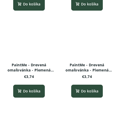
Do košíka
Do košíka
PaintMe - Drevená
PaintMe - Drevená
omaľovánka - Plemená
omaľovánka - Plemená
psov - Rottweiler
psov -Nemecký ovčiak
€3,74
€3,74
Do košíka
Do košíka