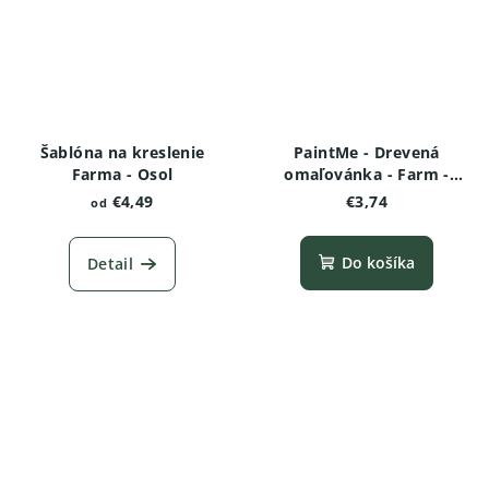
Šablóna na kreslenie
PaintMe - Drevená
Farma - Osol
omaľovánka - Farm -
Oslík
€4,49
€3,74
od
Do košíka
Detail