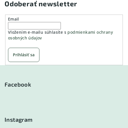
Odoberať newsletter
Email
Vložením e-mailu súhlasíte s
podmienkami ochrany
osobných údajov
Prihlásiť sa
Z
á
p
Facebook
ä
t
i
e
Instagram