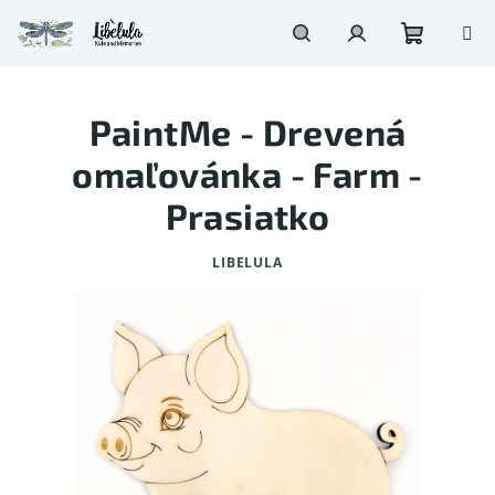
Prejsť
na
obsah
Nákupn
Hľadať
Prihlásenie
PaintMe - Drevená
košík
omaľovánka - Farm -
Prasiatko
LIBELULA