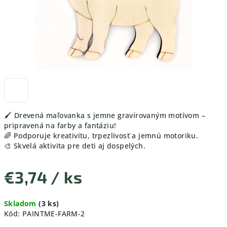
🖌️ Drevená maľovanka s jemne gravírovaným motívom –
pripravená na farby a fantáziu!
🌈 Podporuje kreativitu, trpezlivosť a jemnú motoriku.
🎨 Skvelá aktivita pre deti aj dospelých.
€3,74
/ ks
Jednotková
Skladom
(3 ks)
cena:
Kód:
PAINTME-FARM-2