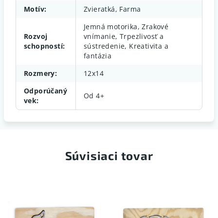
Motív
:
Zvieratká, Farma
Jemná motorika, Zrakové
Rozvoj
vnímanie, Trpezlivosť a
schopností
:
sústredenie, Kreativita a
fantázia
Rozmery
:
12x14
Odporúčaný
Od 4+
vek
:
Súvisiaci tovar