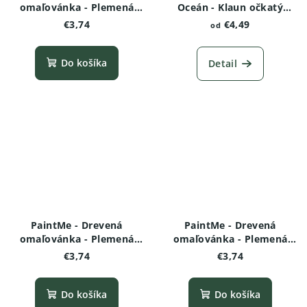
omaľovánka - Plemená
Oceán - Klaun očkatý
psov - Americký
"Nemo"
€3,74
€4,49
od
stafordšírsky teriér
Do košíka
Detail
PaintMe - Drevená
PaintMe - Drevená
omaľovánka - Plemená
omaľovánka - Plemená
psov -Nemecký ovčiak
psov - Rottweiler
€3,74
€3,74
Do košíka
Do košíka