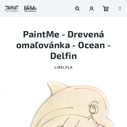
Prejsť
na
obsah
Nákupn
Hľadať
Prihlásenie
PaintMe - Drevená
košík
omaľovánka - Ocean -
Delfin
LIBELULA