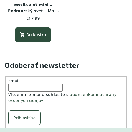
Mysli&Vlož mini –
Podmorský svet – Malá
drevená vkladačka
€17,99
Do košíka
Odoberať newsletter
Email
Vložením e-mailu súhlasíte s
podmienkami ochrany
osobných údajov
Prihlásiť sa