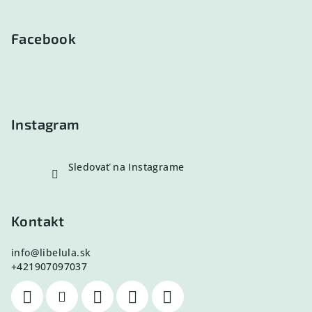
Z
á
p
Facebook
ä
t
i
e
Instagram
Sledovať na Instagrame
Kontakt
info
@
libelula.sk
+421907097037