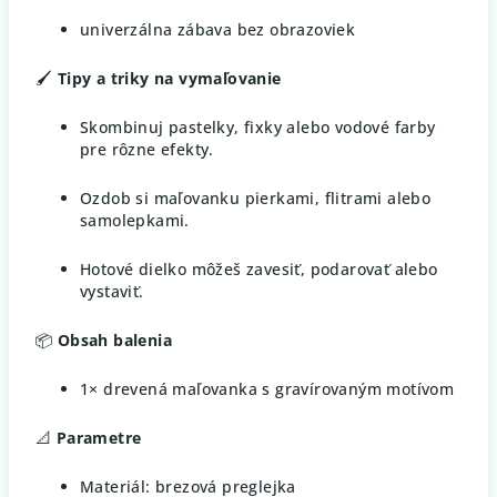
univerzálna zábava bez obrazoviek
🖌️
Tipy a triky na vymaľovanie
Skombinuj pastelky, fixky alebo vodové farby
pre rôzne efekty.
Ozdob si maľovanku pierkami, flitrami alebo
samolepkami.
Hotové dielko môžeš zavesiť, podarovať alebo
vystaviť.
📦
Obsah balenia
1× drevená maľovanka s gravírovaným motívom
📐
Parametre
Materiál: brezová preglejka