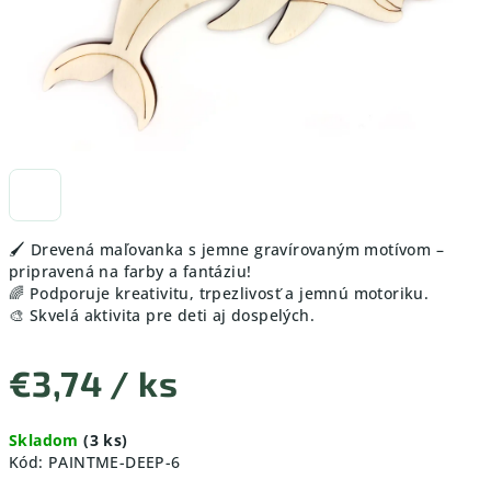
🖌️ Drevená maľovanka s jemne gravírovaným motívom –
pripravená na farby a fantáziu!
🌈 Podporuje kreativitu, trpezlivosť a jemnú motoriku.
🎨 Skvelá aktivita pre deti aj dospelých.
€3,74
/ ks
Jednotková
Skladom
(3 ks)
cena:
Kód:
PAINTME-DEEP-6