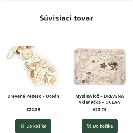
Súvisiaci tovar
Drevené Pexeso - Oceán
Mysli&Vlož – DREVENÁ
vkladačka – OCEÁN
€22,29
€23,75
Do košíka
Do košíka