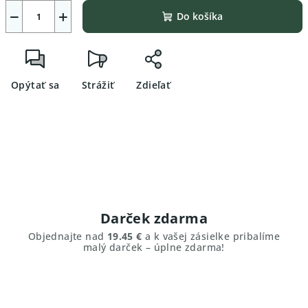
−
+
Do košíka
Opýtať sa
Strážiť
Zdieľať
Darček zdarma
Objednajte nad
19.45 €
a k vašej zásielke pribalíme
malý darček – úplne zdarma!