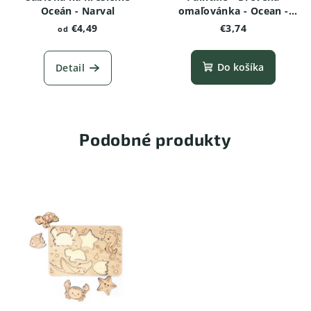
Oceán - Narval
omaľovánka - Ocean -
Chobotnica variant 2
€4,49
€3,74
od
Do košíka
Detail
Podobné produkty