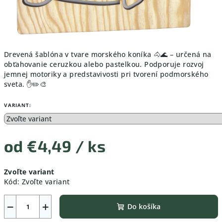
Drevená šablóna v tvare morského koníka 🐴🌊 – určená na
obťahovanie ceruzkou alebo pastelkou. Podporuje rozvoj
jemnej motoriky a predstavivosti pri tvorení podmorského
sveta. ✋✏️🎨
VARIANT:
od
€4,49
/ ks
Jednotková
Zvoľte variant
cena:
Kód:
Zvoľte variant
−
+
Do košíka