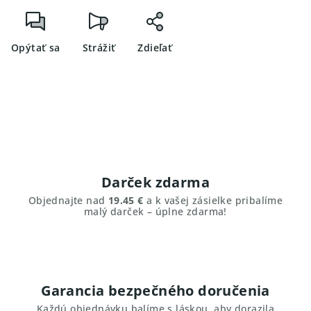
Opýtať sa
Strážiť
Zdieľať
Darček zdarma
Objednajte nad
19.45 €
a k vašej zásielke pribalíme
malý darček – úplne zdarma!
Garancia bezpečného doručenia
Každú objednávku balíme s láskou, aby dorazila