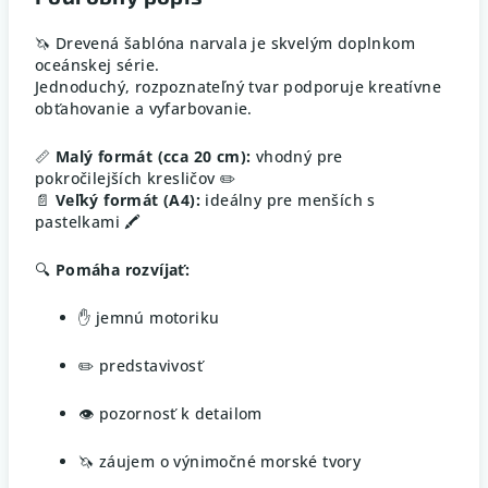
🦄 Drevená šablóna narvala je skvelým doplnkom
oceánskej série.
Jednoduchý, rozpoznateľný tvar podporuje kreatívne
obťahovanie a vyfarbovanie.
📏
Malý formát (cca 20 cm):
vhodný pre
pokročilejších kresličov ✏️
📄
Veľký formát (A4):
ideálny pre menších s
pastelkami 🖍️
🔍
Pomáha rozvíjať:
✋ jemnú motoriku
✏️ predstavivosť
👁️ pozornosť k detailom
🦄 záujem o výnimočné morské tvory