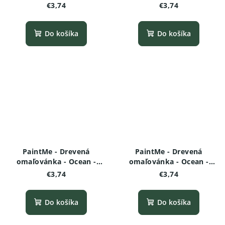
Morská ryba
Morská hviezdica
€3,74
€3,74
Do košíka
Do košíka
PaintMe - Drevená
PaintMe - Drevená
omaľovánka - Ocean -
omaľovánka - Ocean -
Medúza
Veľryba
€3,74
€3,74
Do košíka
Do košíka