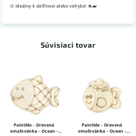
🎨 Ideálny k delfínovi alebo veľrybe! 🐬🐋
Súvisiaci tovar
PaintMe - Drevená
PaintMe - Drevená
omaľovánka - Ocean -
omaľovánka - Ocean -