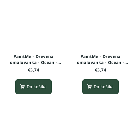
PaintMe - Drevená
PaintMe - Drevená
omaľovánka - Ocean -
omaľovánka - Ocean -
Krab
Delfin
€3,74
€3,74
Do košíka
Do košíka