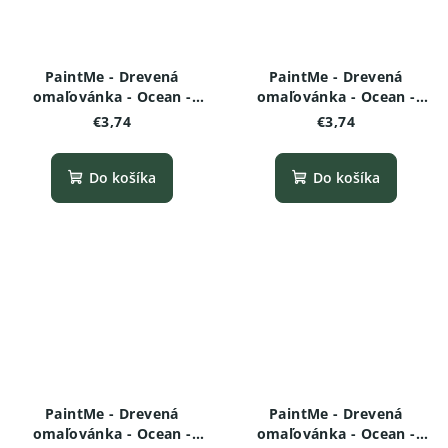
PaintMe - Drevená
PaintMe - Drevená
omaľovánka - Ocean -
omaľovánka - Ocean -
Ryba fugu (nafukovacia
Manta (rajovec)
€3,74
€3,74
ryba)
Do košíka
Do košíka
PaintMe - Drevená
PaintMe - Drevená
omaľovánka - Ocean -
omaľovánka - Ocean -