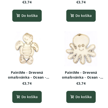
Ryba (so sieťovým
Ryba (okrúhle telo,
€3,74
€3,74
vzorom)
vzorovaná)
Do košíka
Do košíka
PaintMe - Drevená
PaintMe - Drevená
omaľovánka - Ocean -
omaľovánka - Ocean -
Korytnačka
Chobotnica
€3,74
€3,74
Do košíka
Do košíka