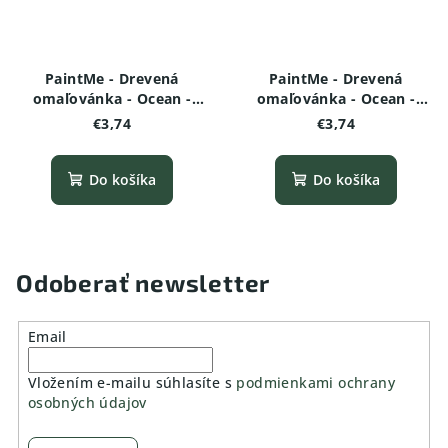
PaintMe - Drevená
PaintMe - Drevená
omaľovánka - Ocean -
omaľovánka - Ocean -
Morská korytnačka
Chobotnica variant 2
€3,74
€3,74
variant 2
Do košíka
Do košíka
Odoberať newsletter
Email
Vložením e-mailu súhlasíte s
podmienkami ochrany
osobných údajov