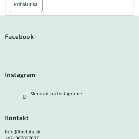
Prihlásiť sa
Z
á
p
Facebook
ä
t
i
e
Instagram
Sledovať na Instagrame
Kontakt
info
@
libelula.sk
+421907097037