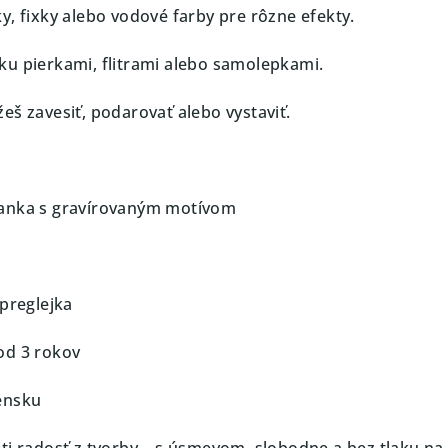
y, fixky alebo vodové farby pre rôzne efekty.
u pierkami, flitrami alebo samolepkami.
eš zavesiť, podarovať alebo vystaviť.
anka s gravírovaným motívom
 preglejka
od 3 rokov
ensku
eti radosť z tvorby – s úsmevom, slobodne a bez tlaku na