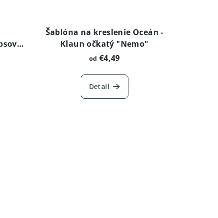
Šablóna na kreslenie Oceán -
sov -
Klaun očkatý "Nemo"
teriér
€4,49
od
Detail