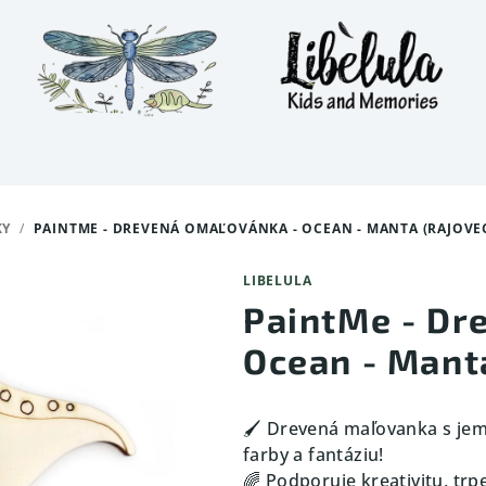
KY
/
PAINTME - DREVENÁ OMAĽOVÁNKA - OCEAN - MANTA (RAJOVE
LIBELULA
PaintMe - Dr
Ocean - Manta
🖌️ Drevená maľovanka s je
farby a fantáziu!
🌈 Podporuje kreativitu, trp