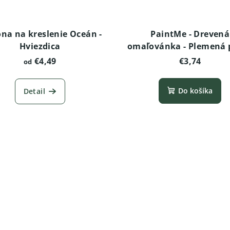
na na kreslenie Oceán -
PaintMe - Drevená
Hviezdica
omaľovánka - Plemená p
Americký stafordšírsky 
€4,49
€3,74
od
Do košíka
Detail