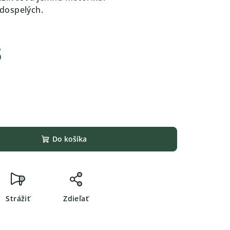
j dospelých.
s
Do košíka
Strážiť
Zdieľať