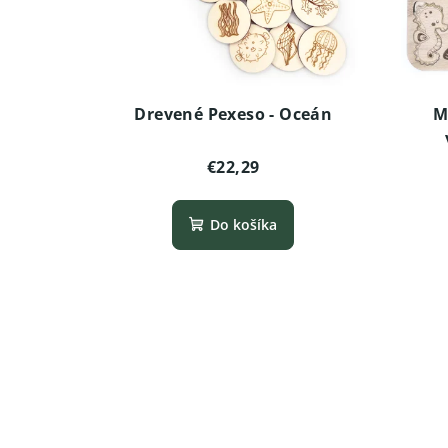
Drevené Pexeso - Oceán
M
€22,29
Do košíka