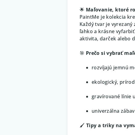
🌟
Maľovanie, ktoré roz
PaintMe je kolekcia kr
Každý tvar je vyrezaný 
ľahko a krásne vyfarbi
aktivita, darček alebo 
🎯
Prečo si vybrať ma
rozvíjajú jemnú m
ekologický, prírod
gravírované línie 
univerzálna zábav
🖌️
Tipy a triky na vy