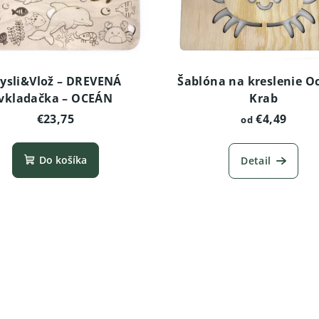
ysli&Vlož – DREVENÁ
Šablóna na kreslenie O
vkladačka – OCEÁN
Krab
€23,75
€4,49
od
Do košíka
Detail