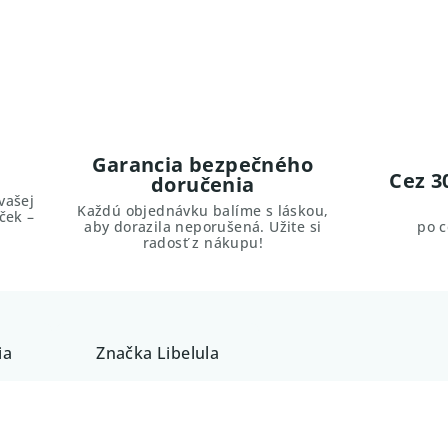
Garancia bezpečného
Cez 3
doručenia
vašej
Každú objednávku balíme s láskou,
ček –
aby dorazila neporušená. Užite si
po 
radosť z nákupu!
ia
Značka
Libelula