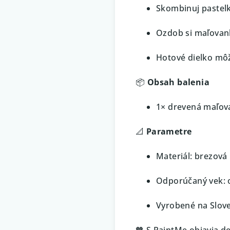
Skombinuj pastelk
Ozdob si maľovank
Hotové dielko môž
📦
Obsah balenia
1× drevená maľov
📐
Parametre
Materiál: brezová
Odporúčaný vek: 
Vyrobené na Slov
🧡 S PaintMe objavia d