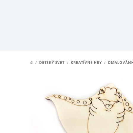
Prejsť
na
obsah
/
DETSKÝ SVET
/
KREATÍVNE HRY
/
OMALOVÁN
DOMOV