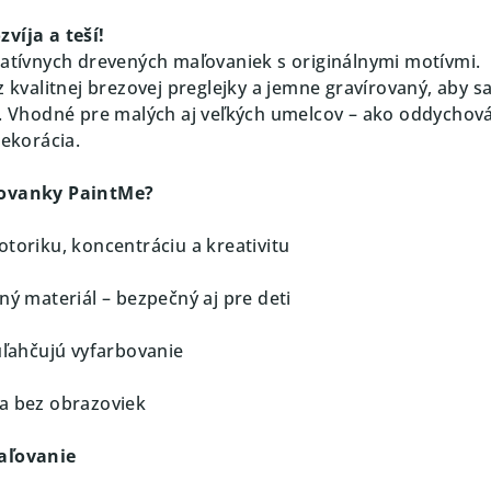
víja a teší!
eatívnych drevených maľovaniek s originálnymi motívmi.
z kvalitnej brezovej preglejky a jemne gravírovaný, aby sa
ť. Vhodné pre malých aj veľkých umelcov – ako oddychov
dekorácia.
ľovanky PaintMe?
otoriku, koncentráciu a kreativitu
ný materiál – bezpečný aj pre deti
uľahčujú vyfarbovanie
a bez obrazoviek
maľovanie