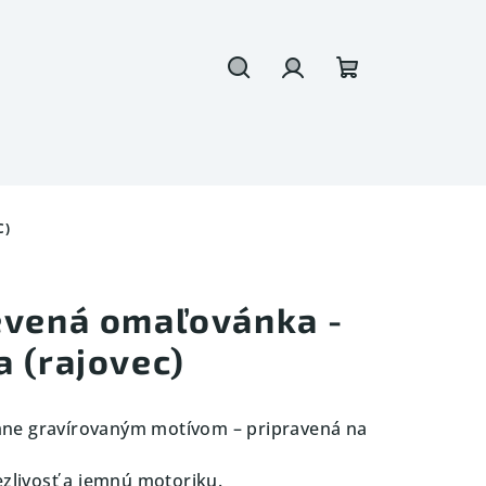
Hľadať
Prihlásenie
Nákupný
košík
C)
evená omaľovánka -
 (rajovec)
mne gravírovaným motívom – pripravená na
ezlivosť a jemnú motoriku.