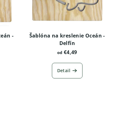
ceán -
Šablóna na kreslenie Oceán -
Delfín
€4,49
od
Detail