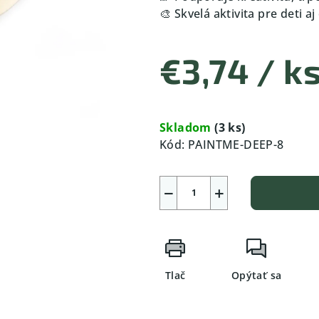
🎨 Skvelá aktivita pre deti a
€3,74
/ k
Jednotková
cena:
Skladom
(3 ks)
Kód:
PAINTME-DEEP-8
−
+
Tlač
Opýtať sa