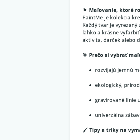
🌟
Maľovanie, ktoré roz
PaintMe je kolekcia kr
Každý tvar je vyrezaný 
ľahko a krásne vyfarbi
aktivita, darček alebo 
🎯
Prečo si vybrať ma
rozvíjajú jemnú m
ekologický, prírod
gravírované línie 
univerzálna zábav
🖌️
Tipy a triky na vy