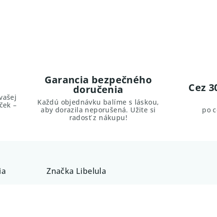
Garancia bezpečného
Cez 3
doručenia
vašej
Každú objednávku balíme s láskou,
ček –
aby dorazila neporušená. Užite si
po 
radosť z nákupu!
ia
Značka
Libelula