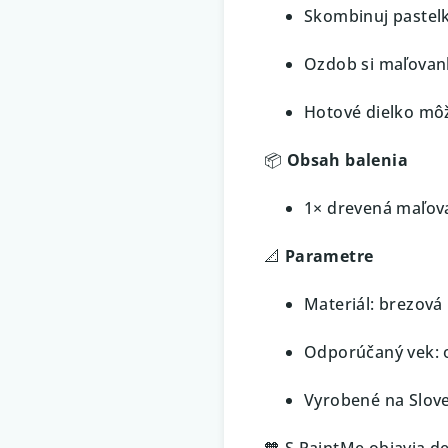
Skombinuj pastelk
Ozdob si maľovank
Hotové dielko môž
📦
Obsah balenia
1× drevená maľov
📐
Parametre
Materiál: brezová
Odporúčaný vek: 
Vyrobené na Slov
🧡 S PaintMe objavia d