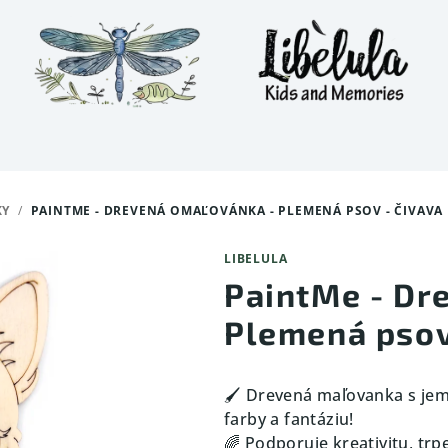
KY
/
PAINTME - DREVENÁ OMAĽOVÁNKA - PLEMENÁ PSOV - ČIVAVA
LIBELULA
PaintMe - Dr
Plemená psov
🖌️ Drevená maľovanka s je
farby a fantáziu!
🌈 Podporuje kreativitu, trp