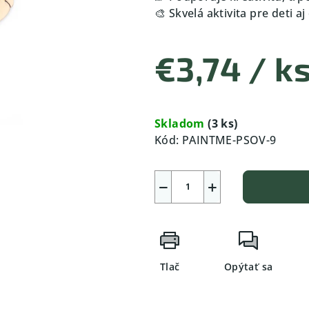
🎨 Skvelá aktivita pre deti a
€3,74
/ k
Jednotková
cena:
Skladom
(3 ks)
Kód:
PAINTME-PSOV-9
−
+
Tlač
Opýtať sa