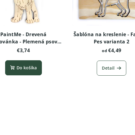
PaintMe - Drevená
Šablóna na kreslenie - F
ovánka - Plemená psov -
Pes varianta 2
Boxer
€3,74
€4,49
od
Do košíka
Detail