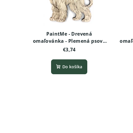
PaintMe - Drevená
omaľovánka - Plemená psov -
omaľ
Afganský chrt
€3,74
Do košíka