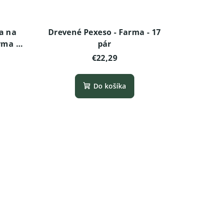
a na
Drevené Pexeso - Farma - 17
arma s
pár
€22,29
Do košíka