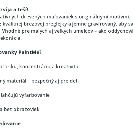
víja a teší!
eatívnych drevených maľovaniek s originálnymi motívmi.
z kvalitnej brezovej preglejky a jemne gravírovaný, aby sa
ť. Vhodné pre malých aj veľkých umelcov – ako oddychov
dekorácia.
ľovanky PaintMe?
otoriku, koncentráciu a kreativitu
ný materiál – bezpečný aj pre deti
uľahčujú vyfarbovanie
a bez obrazoviek
maľovanie