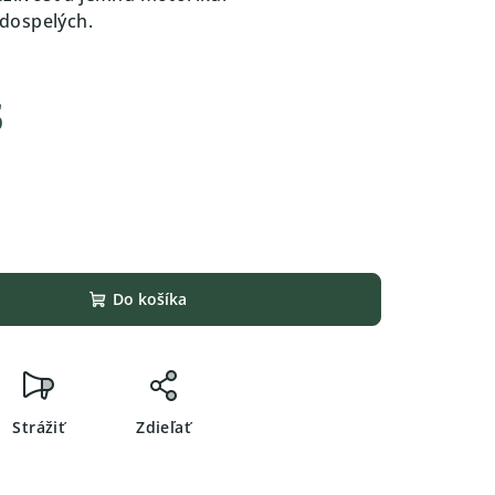
j dospelých.
s
Do košíka
Strážiť
Zdieľať