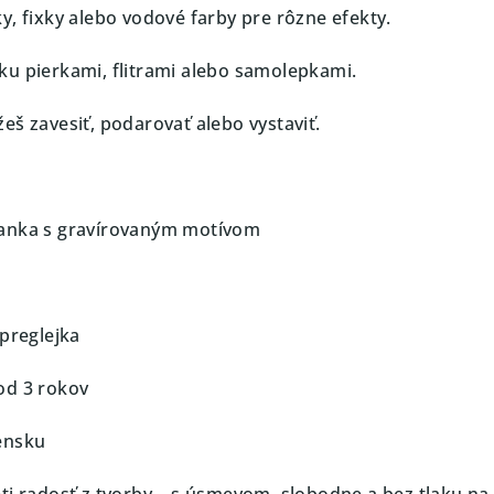
y, fixky alebo vodové farby pre rôzne efekty.
u pierkami, flitrami alebo samolepkami.
eš zavesiť, podarovať alebo vystaviť.
anka s gravírovaným motívom
 preglejka
od 3 rokov
ensku
eti radosť z tvorby – s úsmevom, slobodne a bez tlaku na