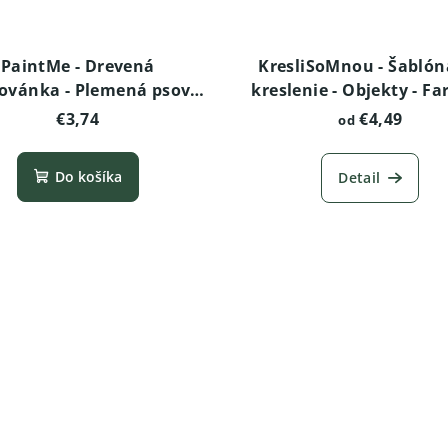
PaintMe - Drevená
KresliSoMnou - Šablón
ovánka - Plemená psov -
kreslenie - Objekty - F
Nemecký ovčiak
veterným mlynom
€3,74
€4,49
od
Do košíka
Detail