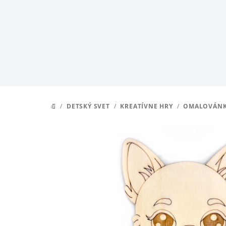
Prejsť
na
obsah
/
DETSKÝ SVET
/
KREATÍVNE HRY
/
OMALOVÁN
DOMOV