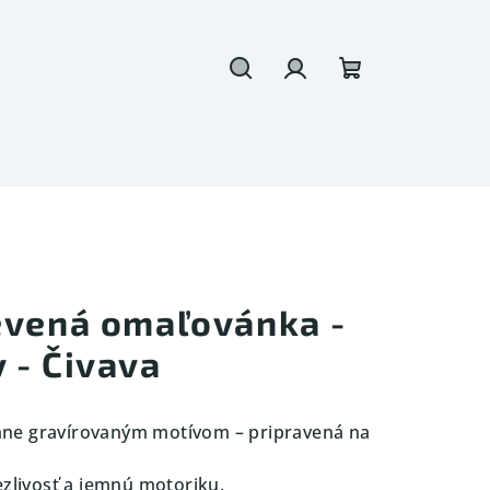
Hľadať
Prihlásenie
Nákupný
košík
evená omaľovánka -
 - Čivava
mne gravírovaným motívom – pripravená na
ezlivosť a jemnú motoriku.