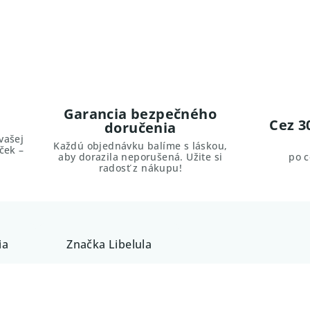
Garancia bezpečného
Cez 3
doručenia
vašej
Každú objednávku balíme s láskou,
ček –
aby dorazila neporušená. Užite si
po 
radosť z nákupu!
ia
Značka
Libelula