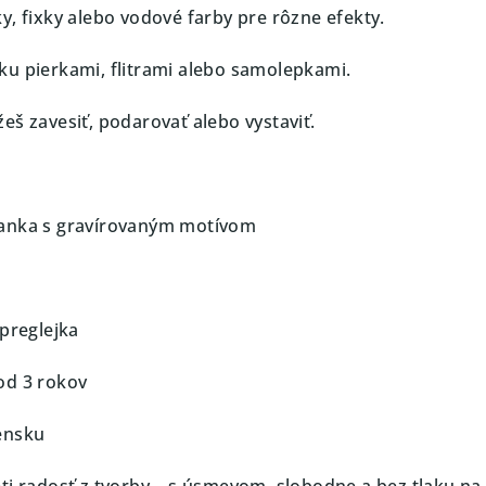
y, fixky alebo vodové farby pre rôzne efekty.
u pierkami, flitrami alebo samolepkami.
eš zavesiť, podarovať alebo vystaviť.
anka s gravírovaným motívom
 preglejka
od 3 rokov
ensku
eti radosť z tvorby – s úsmevom, slobodne a bez tlaku na