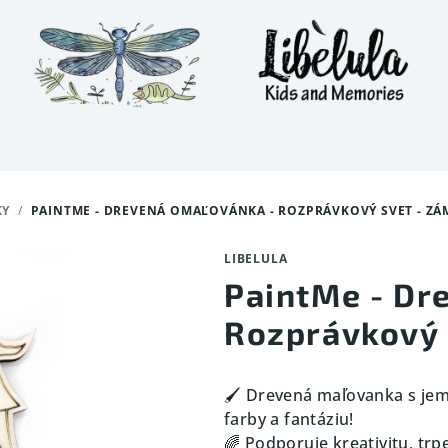
KY
/
PAINTME - DREVENÁ OMAĽOVÁNKA - ROZPRÁVKOVÝ SVET - Z
LIBELULA
PaintMe - Dr
Rozprávkový 
🖌️ Drevená maľovanka s je
farby a fantáziu!
🌈 Podporuje kreativitu, trp