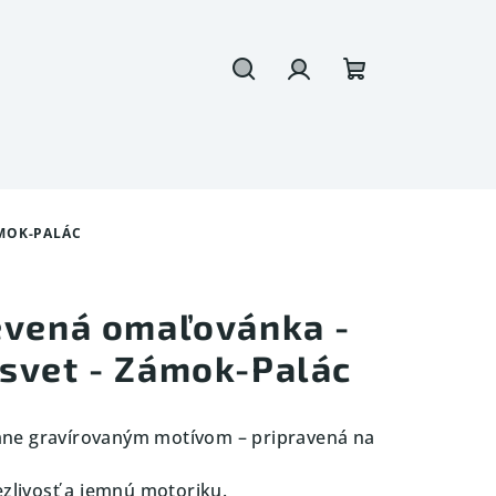
Hľadať
Prihlásenie
Nákupný
košík
ÁMOK-PALÁC
evená omaľovánka -
svet - Zámok-Palác
mne gravírovaným motívom – pripravená na
ezlivosť a jemnú motoriku.