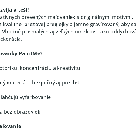
víja a teší!
eatívnych drevených maľovaniek s originálnymi motívmi.
z kvalitnej brezovej preglejky a jemne gravírovaný, aby sa
ť. Vhodné pre malých aj veľkých umelcov – ako oddychov
dekorácia.
ľovanky PaintMe?
otoriku, koncentráciu a kreativitu
ný materiál – bezpečný aj pre deti
uľahčujú vyfarbovanie
a bez obrazoviek
maľovanie