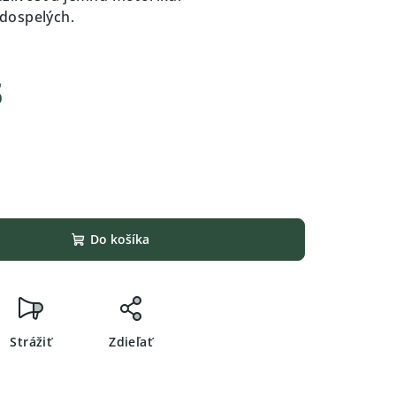
j dospelých.
s
Do košíka
Strážiť
Zdieľať