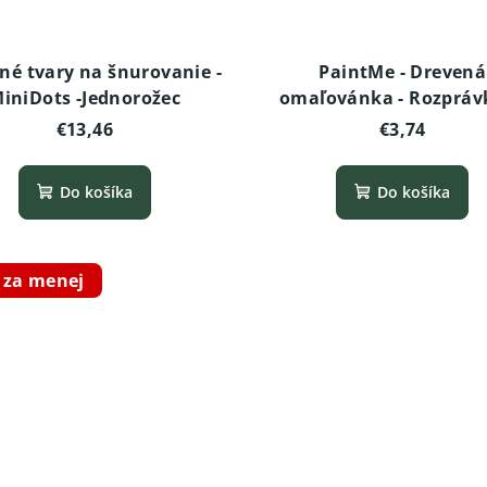
né tvary na šnurovanie -
PaintMe - Drevená
iniDots -Jednorožec
omaľovánka - Rozpráv
svet - Princezná
€13,46
€3,74
Do košíka
Do košíka
 za menej