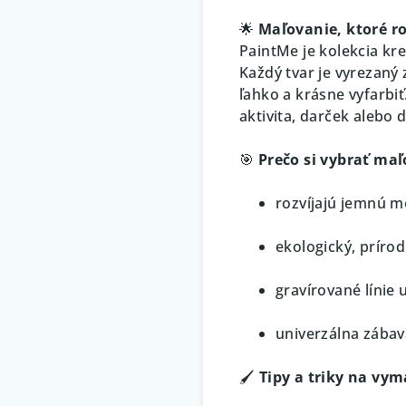
🌟
Maľovanie, ktoré roz
PaintMe je kolekcia kr
Každý tvar je vyrezaný 
ľahko a krásne vyfarbi
aktivita, darček alebo 
🎯
Prečo si vybrať ma
rozvíjajú jemnú m
ekologický, prírod
gravírované línie 
univerzálna zábav
🖌️
Tipy a triky na vy