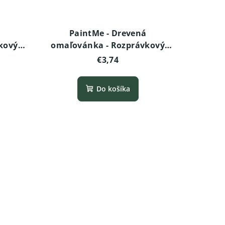
PaintMe - Drevená
kový
omaľovánka - Rozprávkový
svet - Koruna
€3,74
Do košíka