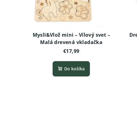
Mysli&Vlož mini – Vílový svet –
Dr
Malá drevená vkladačka
€17,99
Do košíka