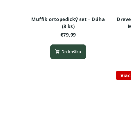
Muffik ortopedický set – Dúha
Dreve
(8 ks)
M
€79,99
Do košíka
Viac