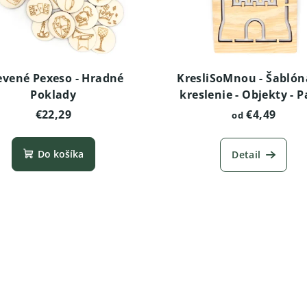
evené Pexeso - Hradné
KresliSoMnou - Šablón
Poklady
kreslenie - Objekty - P
€22,29
€4,49
od
Do košíka
Detail