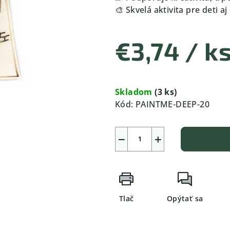
🎨 Skvelá aktivita pre deti a
€3,74
/ k
Jednotková
cena:
Skladom
(3 ks)
Kód:
PAINTME-DEEP-20
−
+
Tlač
Opýtať sa