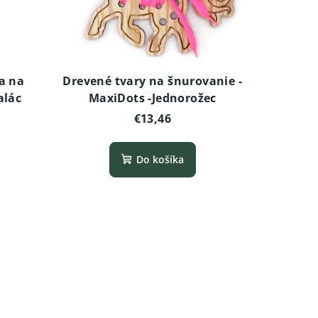
a na
Drevené tvary na šnurovanie -
alác
MaxiDots -Jednorožec
€13,46
Do košíka