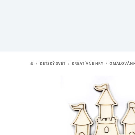
Prejsť
na
obsah
/
DETSKÝ SVET
/
KREATÍVNE HRY
/
OMALOVÁN
DOMOV