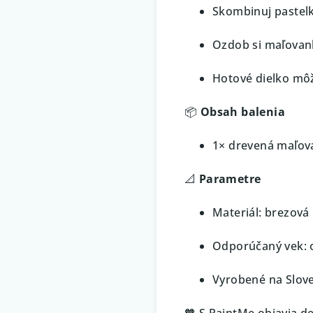
Skombinuj pastelk
Ozdob si maľovank
Hotové dielko môž
📦
Obsah balenia
1× drevená maľov
📐
Parametre
Materiál: brezová
Odporúčaný vek: 
Vyrobené na Slov
🧡 S PaintMe objavia d