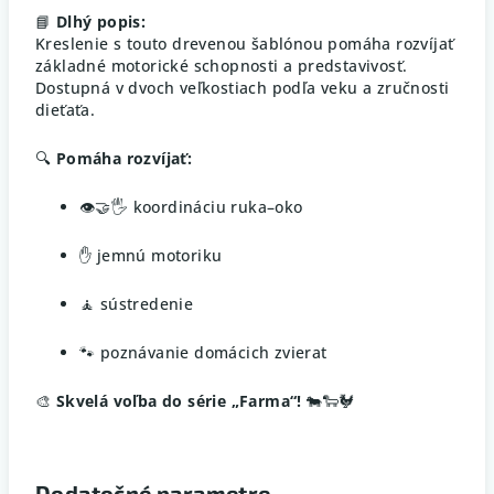
📘
Dlhý popis:
Kreslenie s touto drevenou šablónou pomáha rozvíjať
základné motorické schopnosti a predstavivosť.
Dostupná v dvoch veľkostiach podľa veku a zručnosti
dieťaťa.
🔍
Pomáha rozvíjať:
👁️🤝🖐️ koordináciu ruka–oko
✋ jemnú motoriku
🧘 sústredenie
🐾 poznávanie domácich zvierat
🎨
Skvelá voľba do série „Farma“!
🐄🐑🐓
Dodatočné parametre