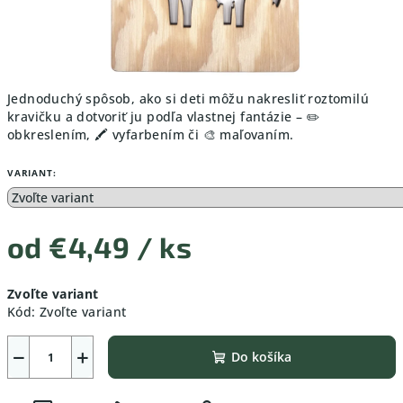
Jednoduchý spôsob, ako si deti môžu nakresliť roztomilú
kravičku a dotvoriť ju podľa vlastnej fantázie – ✏️
obkreslením, 🖍️ vyfarbením či 🎨 maľovaním.
VARIANT:
od
€4,49
/ ks
Jednotková
Zvoľte variant
cena:
Kód:
Zvoľte variant
−
+
Do košíka