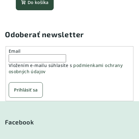
Do košíka
Odoberať newsletter
Email
Vložením e-mailu súhlasíte s
podmienkami ochrany
osobných údajov
Prihlásiť sa
Z
á
p
Facebook
ä