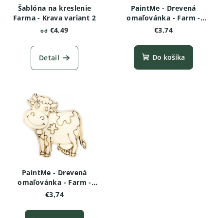
Šablóna na kreslenie
PaintMe - Drevená
Farma - Krava variant 2
omaľovánka - Farm -
Kravička
€4,49
€3,74
od
Do košíka
Detail
PaintMe - Drevená
omaľovánka - Farm -
Krávička varianta 2
€3,74