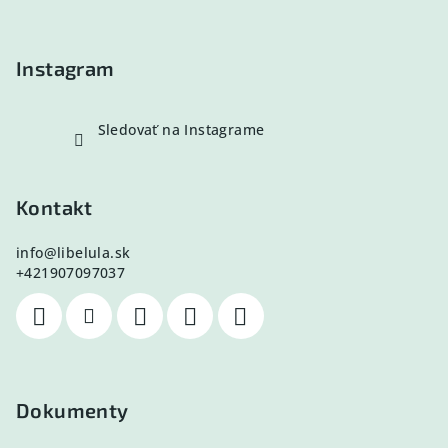
t
i
e
Instagram
Sledovať na Instagrame
Kontakt
info
@
libelula.sk
+421907097037
Dokumenty