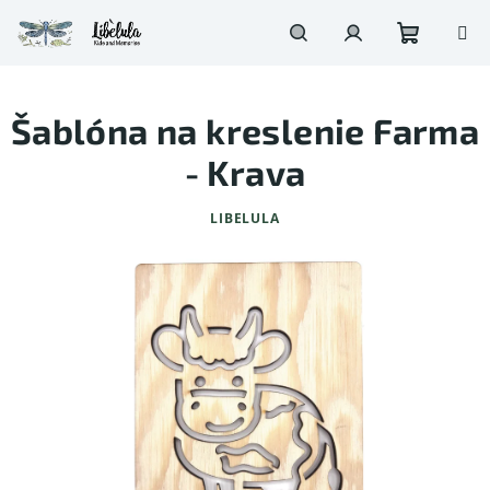
Prejsť
na
obsah
Nákupn
Hľadať
Prihlásenie
Šablóna na kreslenie Farma
košík
- Krava
LIBELULA