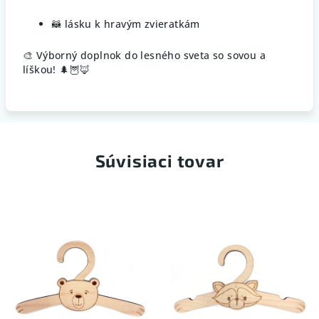
🦝 lásku k hravým zvieratkám
🎨 Výborný doplnok do lesného sveta so sovou a
líškou! 🌲🦉🦊
Súvisiaci tovar