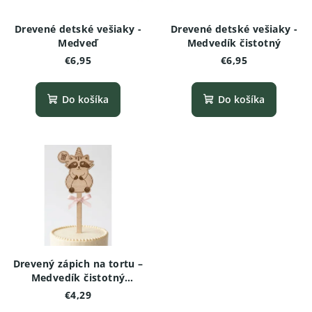
Drevené detské vešiaky -
Drevené detské vešiaky -
Medveď
Medvedík čistotný
€6,95
€6,95
Do košíka
Do košíka
Drevený zápich na tortu –
Medvedík čistotný
(Mýval)
€4,29