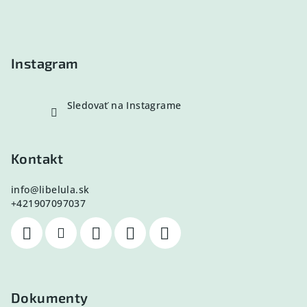
t
i
e
Instagram
Sledovať na Instagrame
Kontakt
info
@
libelula.sk
+421907097037
Dokumenty