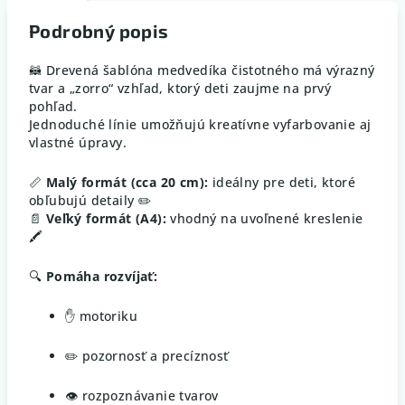
Podrobný popis
🦝 Drevená šablóna medvedíka čistotného má výrazný
tvar a „zorro“ vzhľad, ktorý deti zaujme na prvý
pohľad.
Jednoduché línie umožňujú kreatívne vyfarbovanie aj
vlastné úpravy.
📏
Malý formát (cca 20 cm):
ideálny pre deti, ktoré
obľubujú detaily ✏️
📄
Veľký formát (A4):
vhodný na uvoľnené kreslenie
🖍️
🔍
Pomáha rozvíjať:
✋ motoriku
✏️ pozornosť a precíznosť
👁️ rozpoznávanie tvarov