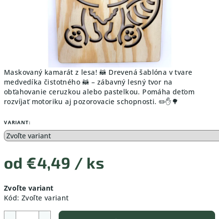
Maskovaný kamarát z lesa! 🦝 Drevená šablóna v tvare
medvedíka čistotného 🦝 – zábavný lesný tvor na
obťahovanie ceruzkou alebo pastelkou. Pomáha deťom
rozvíjať motoriku aj pozorovacie schopnosti. ✏️✋🌳
VARIANT:
od
€4,49
/ ks
Jednotková
Zvoľte variant
cena:
Kód:
Zvoľte variant