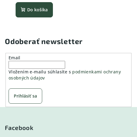
Do košíka
Odoberať newsletter
Email
Vložením e-mailu súhlasíte s
podmienkami ochrany
osobných údajov
Prihlásiť sa
Z
á
p
Facebook
ä