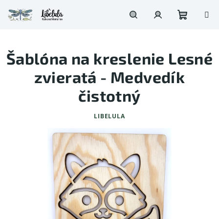
Prejsť
na
obsah
Nákupn
Hľadať
Prihlásenie
Šablóna na kreslenie Lesné
košík
zvieratá - Medvedík
čistotný
LIBELULA