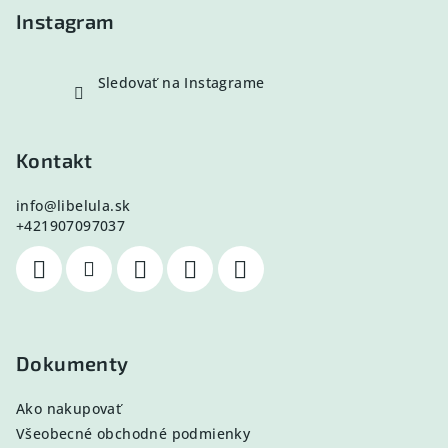
e
Instagram
Sledovať na Instagrame
Kontakt
info
@
libelula.sk
+421907097037
Dokumenty
Ako nakupovať
Všeobecné obchodné podmienky