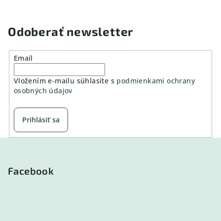
Odoberať newsletter
Email
Vložením e-mailu súhlasíte s
podmienkami ochrany
osobných údajov
Prihlásiť sa
Z
á
p
Facebook
ä
t
i