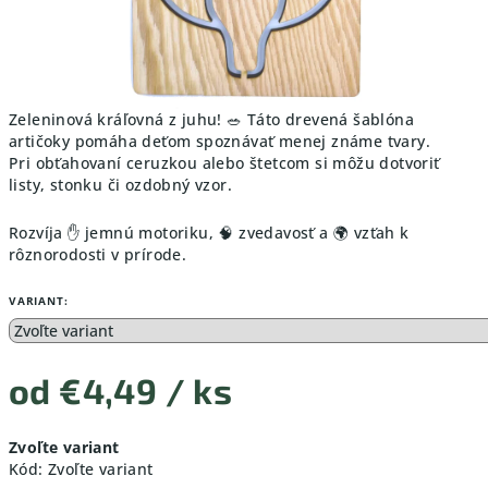
Zeleninová kráľovná z juhu! 🥗 Táto drevená šablóna
artičoky pomáha deťom spoznávať menej známe tvary.
Pri obťahovaní ceruzkou alebo štetcom si môžu dotvoriť
listy, stonku či ozdobný vzor.
Rozvíja ✋ jemnú motoriku, 🧠 zvedavosť a 🌍 vzťah k
rôznorodosti v prírode.
VARIANT:
od
€4,49
/ ks
Jednotková
Zvoľte variant
cena:
Kód:
Zvoľte variant