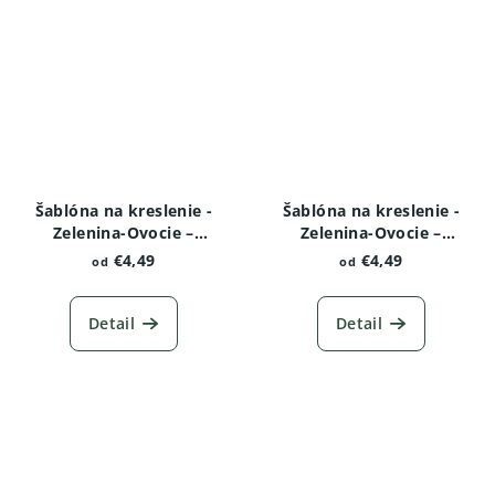
Šablóna na kreslenie -
Šablóna na kreslenie -
Zelenina-Ovocie –
Zelenina-Ovocie –
Baklažán
Brokolica
€4,49
€4,49
od
od
Detail
Detail