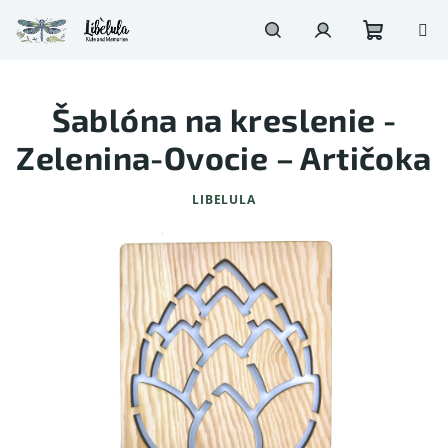
Prejsť
na
obsah
Nákupn
Hľadať
Prihlásenie
Šablóna na kreslenie -
košík
Zelenina-Ovocie – Artičoka
LIBELULA