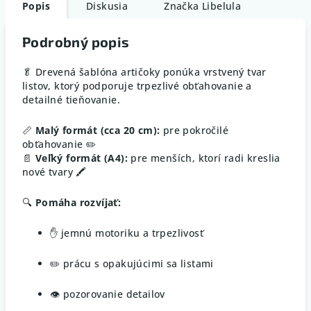
Popis
Diskusia
Značka
Libelula
Podrobný popis
🥬 Drevená šablóna artičoky ponúka vrstvený tvar
listov, ktorý podporuje trpezlivé obťahovanie a
detailné tieňovanie.
📏
Malý formát (cca 20 cm):
pre pokročilé
obťahovanie ✏️
📄
Veľký formát (A4):
pre menších, ktorí radi kreslia
nové tvary 🖍️
🔍
Pomáha rozvíjať:
✋ jemnú motoriku a trpezlivosť
✏️ prácu s opakujúcimi sa listami
👁️ pozorovanie detailov