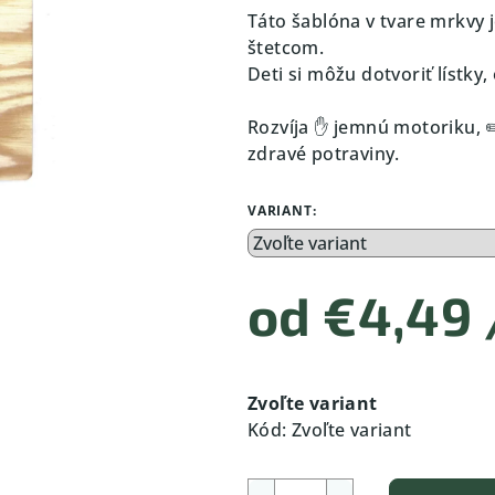
Táto šablóna v tvare mrkvy
štetcom.
Deti si môžu dotvoriť lístky
Rozvíja ✋ jemnú motoriku, ✏️
zdravé potraviny.
VARIANT:
od
€4,49
Jednotková
cena:
Zvoľte variant
Kód:
Zvoľte variant