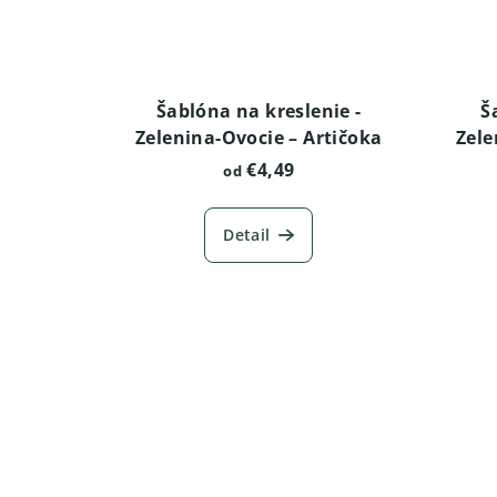
Šablóna na kreslenie -
Š
Zelenina-Ovocie – Artičoka
Zele
€4,49
od
Detail