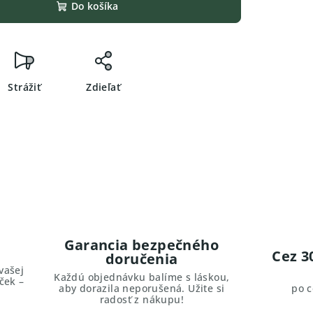
Do košíka
Strážiť
Zdieľať
Garancia bezpečného
Cez 3
doručenia
vašej
Každú objednávku balíme s láskou,
ček –
aby dorazila neporušená. Užite si
po 
radosť z nákupu!