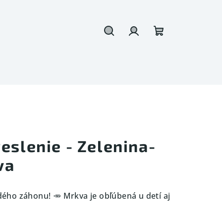
Hľadať
Prihlásenie
Nákupný
košík
eslenie - Zelenina-
va
ho záhonu! 🥕 Mrkva je obľúbená u detí aj