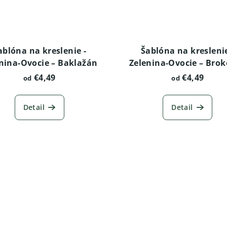
ablóna na kreslenie -
Šablóna na kreslenie
nina-Ovocie – Baklažán
Zelenina-Ovocie – Brok
€4,49
€4,49
od
od
Detail
Detail