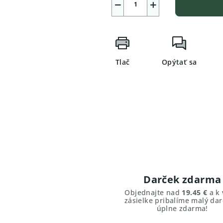
−
+
Tlač
Opýtať sa
Darček zdarma
Objednajte nad
19.45 €
a k 
zásielke pribalíme malý dar
úplne zdarma!