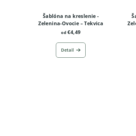
Šablóna na kreslenie -
Š
Zelenina-Ovocie – Tekvica
Zel
€4,49
od
Detail