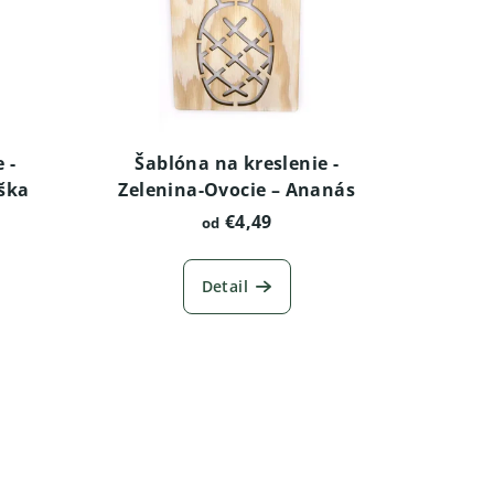
 -
Šablóna na kreslenie -
uška
Zelenina-Ovocie – Ananás
€4,49
od
Detail