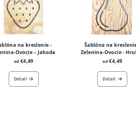
ablóna na kreslenie -
Šablóna na kreslenie
enina-Ovocie – Jahoda
Zelenina-Ovocie - Hr
€4,49
€4,49
od
od
Detail
Detail