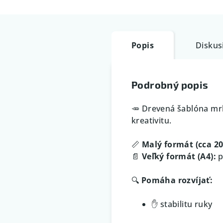
Popis
Diskus
Podrobný popis
🥕 Drevená šablóna mrk
kreativitu.
📏
Malý formát (cca 20
📄
Veľký formát (A4):
p
🔍
Pomáha rozvíjať:
✋ stabilitu ruky