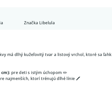
ia
Značka
Libelula
vy má dlhý kužeľovitý tvar a listový vrchol, ktoré sa ľa
 cm):
pre deti s istým úchopom ✏️
re najmenších, ktorí trénujú dlhé línie 🖍️