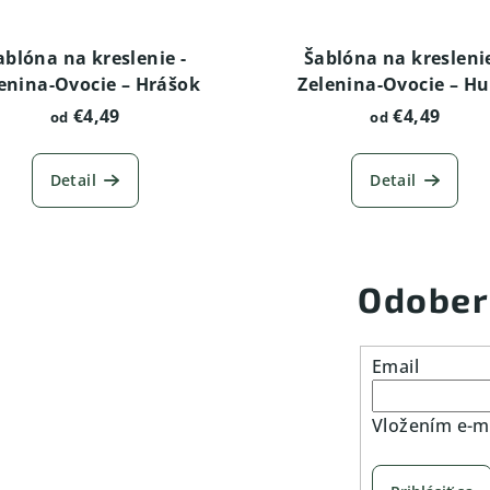
ablóna na kreslenie -
Šablóna na kreslenie
enina-Ovocie – Hrášok
Zelenina-Ovocie – H
€4,49
€4,49
od
od
Detail
Detail
Odober
Email
Vložením e-ma