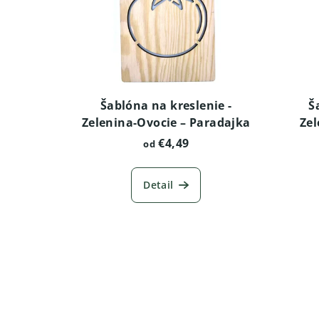
Šablóna na kreslenie -
Š
Zelenina-Ovocie – Paradajka
Zel
€4,49
od
Detail