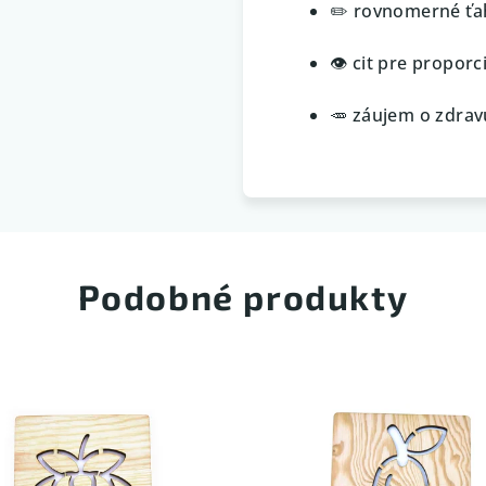
✏️ rovnomerné ťa
👁️ cit pre proporc
🥕 záujem o zdrav
Podobné produkty