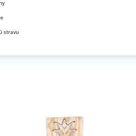
hy
ie
ú stravu