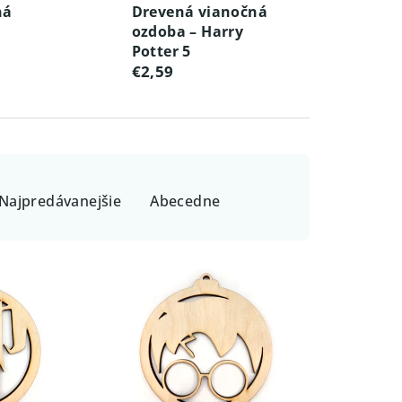
ná
Drevená vianočná
ozdoba – Harry
Potter 5
€2,59
Najpredávanejšie
Abecedne