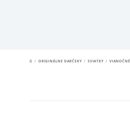
Prejsť
na
obsah
/
ORIGINÁLNE DARČEKY
/
SVIATKY
/
VIANOČNÉ
DOMOV