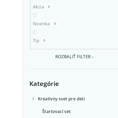
n
Akcia
0
e
l
Novinka
0
Tip
0
ROZBALIŤ FILTER
Preskočiť
kategórie
Kategórie
Kreativny svet pre deti
Štartovací set