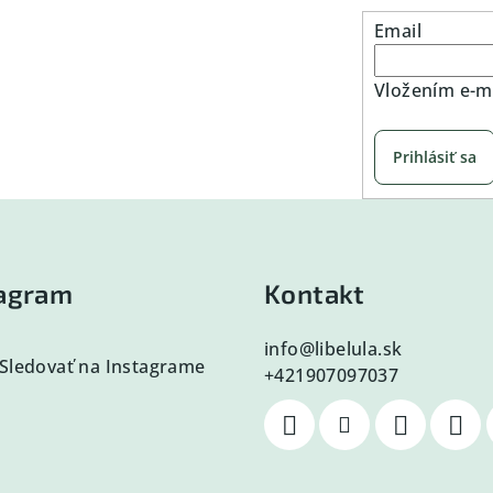
Email
Vložením e-ma
Prihlásiť sa
tagram
Kontakt
info
@
libelula.sk
Sledovať na Instagrame
+421907097037