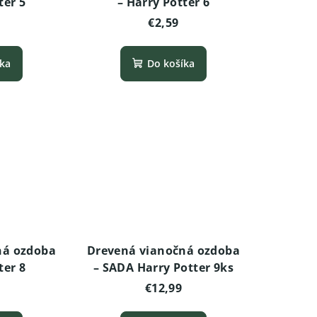
ter 5
– Harry Potter 6
€2,59
íka
Do košíka
ná ozdoba
Drevená vianočná ozdoba
ter 8
– SADA Harry Potter 9ks
€12,99