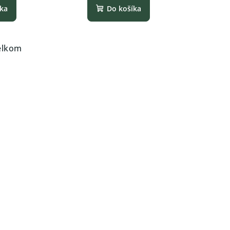
íka
Do košíka
elkom