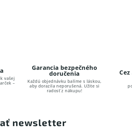
Garancia bezpečného
ma
Cez
doručenia
k vašej
Každú objednávku balíme s láskou,
arček –
aby dorazila neporušená. Užite si
p
radosť z nákupu!
ať newsletter