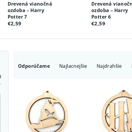
Drevená vianočná
Drevená vianoč
ozdoba – Harry
ozdoba – Harry
Potter 7
Potter 6
€2,59
€2,59
R
Odporúčame
Najlacnejšie
Najdrahšie
a
3
d
e
V
n
ý
i
p
e
i