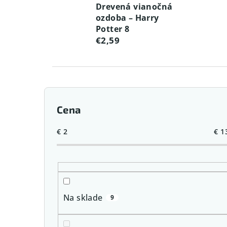
Drevená vianočná
ozdoba – Harry
Potter 8
€2,59
B
Cena
o
č
€
2
€
1
n
ý
p
Na sklade
9
a