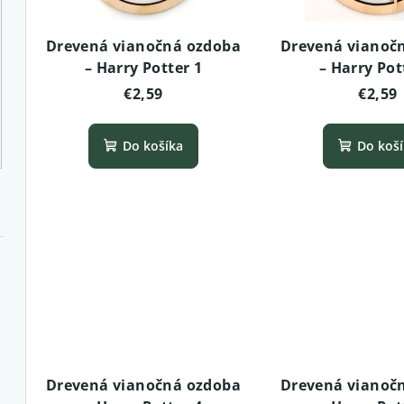
p
s
r
Drevená vianočná ozdoba
Drevená vianoč
p
– Harry Potter 1
– Harry Pot
o
r
€2,59
€2,59
d
o
u
Do košíka
Do koš
d
k
u
t
k
o
t
v
o
v
Drevená vianočná ozdoba
Drevená vianoč