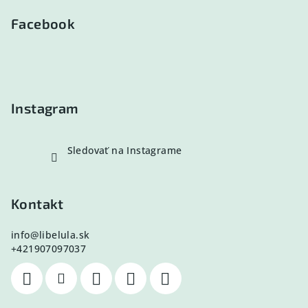
á
p
Facebook
ä
t
i
e
Instagram
Sledovať na Instagrame
Kontakt
info
@
libelula.sk
+421907097037