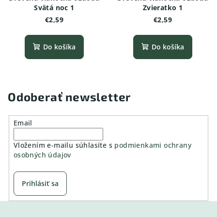
Svätá noc 1
Zvieratko 1
€2,59
€2,59
Do košíka
Do košíka
Odoberať newsletter
Email
Vložením e-mailu súhlasíte s
podmienkami ochrany
osobných údajov
Prihlásiť sa
Z