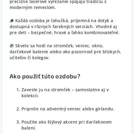
precízne laserové vyrezanie spájajú tradíciu s
moderným remeslom.
🪵 Každá ozdoba je ľahučká, príjemná na dotyk a
dostupná v rôznych farebných verziách. Vhodné aj
pre deti – bezpečné, hravé a ľahko kombinovateľné.
🎁 Skvele sa hodí na stromček, veniec, okno,
darčekové balenie alebo ako pozornosť pre blízkych,
učiteľov či kolegov.
Ako použiť túto ozdobu?
Zaveste ju na stromček – samostatne aj v
kolekcii.
Pripnite na adventný veniec alebo girlandu.
Použite ako štýlový akcent pri darčekovom
balení.