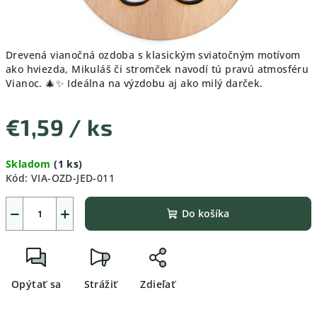
Drevená vianočná ozdoba s klasickým sviatočným motívom
ako hviezda, Mikuláš či stromček navodí tú pravú atmosféru
Vianoc. 🎄✨ Ideálna na výzdobu aj ako milý darček.
€1,59
/ ks
Jednotková
Skladom
(1 ks)
cena:
Kód:
VIA-OZD-JED-011
−
+
Do košíka
Opýtať sa
Strážiť
Zdieľať