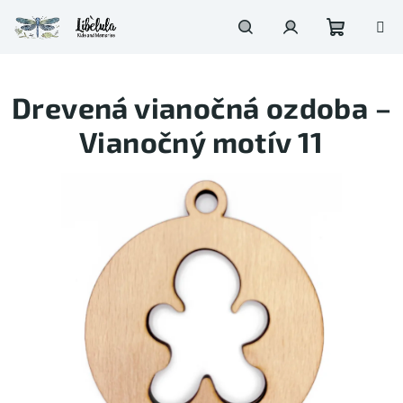
Prejsť
na
obsah
Nákupn
Hľadať
Prihlásenie
Drevená vianočná ozdoba –
košík
Vianočný motív 11