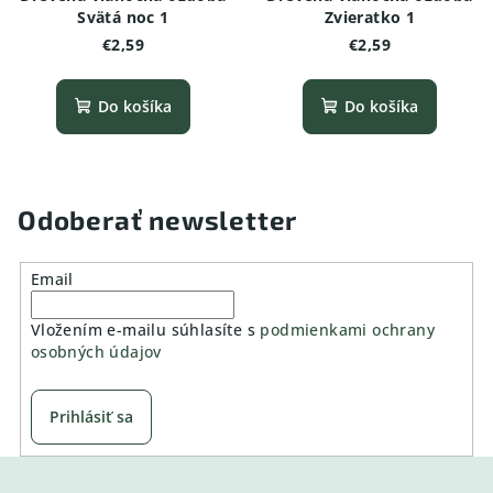
Svätá noc 1
Zvieratko 1
€2,59
€2,59
Do košíka
Do košíka
Odoberať newsletter
Email
Vložením e-mailu súhlasíte s
podmienkami ochrany
osobných údajov
Prihlásiť sa
Z