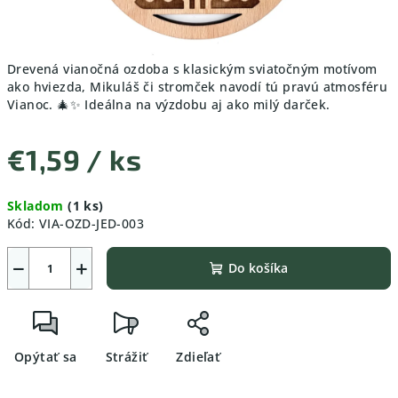
Drevená vianočná ozdoba s klasickým sviatočným motívom
ako hviezda, Mikuláš či stromček navodí tú pravú atmosféru
Vianoc. 🎄✨ Ideálna na výzdobu aj ako milý darček.
€1,59
/ ks
Jednotková
Skladom
(1 ks)
cena:
Kód:
VIA-OZD-JED-003
−
+
Do košíka
Opýtať sa
Strážiť
Zdieľať