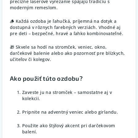
precízne laserové vyrezanie spájajú tradíciu s
moderným remeslom.
🪵 Každá ozdoba je ľahučká, príjemná na dotyk a
dostupná v rôznych farebných verziách. Vhodné aj
pre deti – bezpečné, hravé a ľahko kombinovateľné.
🎁 Skvele sa hodí na stromček, veniec, okno,
darčekové balenie alebo ako pozornosť pre blízkych,
učiteľov či kolegov.
Ako použiť túto ozdobu?
Zaveste ju na stromček – samostatne aj v
kolekcii.
Pripnite na adventný veniec alebo girlandu.
Použite ako štýlový akcent pri darčekovom
balení.