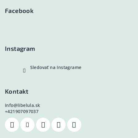
á
p
Facebook
ä
t
i
e
Instagram
Sledovať na Instagrame
Kontakt
info
@
libelula.sk
+421907097037