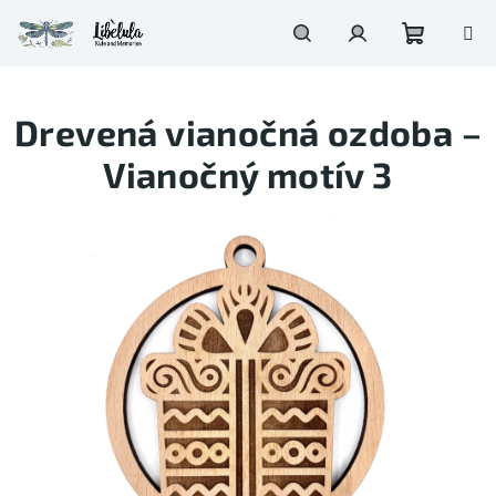
Prejsť
na
obsah
Nákupn
Hľadať
Prihlásenie
Drevená vianočná ozdoba –
košík
Vianočný motív 3