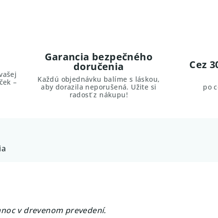
Garancia bezpečného
Cez 3
doručenia
vašej
Každú objednávku balíme s láskou,
ček –
aby dorazila neporušená. Užite si
po 
radosť z nákupu!
ia
anoc v drevenom prevedení.