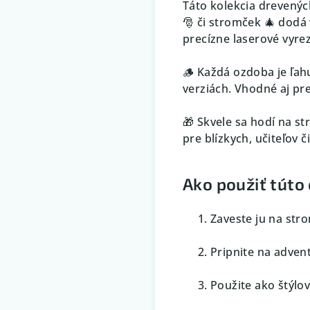
Táto kolekcia drevenýc
🎅 či stromček 🎄 dodá
precízne laserové vyre
🪵 Každá ozdoba je ľah
verziách. Vhodné aj pr
🎁 Skvele sa hodí na s
pre blízkych, učiteľov č
Ako použiť túto
Zaveste ju na stro
Pripnite na advent
Použite ako štýlo