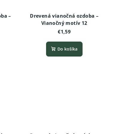
oba –
Drevená vianočná ozdoba –
Vianočný motív 12
€1,59
Do košíka