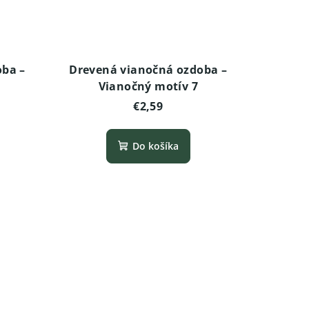
oba –
Drevená vianočná ozdoba –
Vianočný motív 7
€2,59
Do košíka