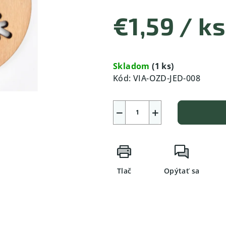
€1,59
/ ks
Jednotková
cena:
Skladom
(1 ks)
Kód:
VIA-OZD-JED-008
−
+
Tlač
Opýtať sa