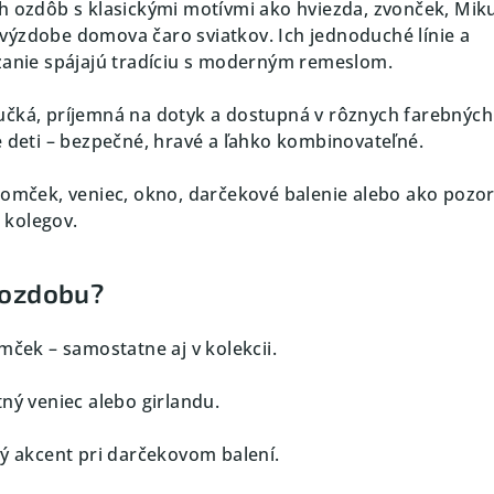
h ozdôb s klasickými motívmi ako hviezda, zvonček, Mik
 výzdobe domova čaro sviatkov. Ich jednoduché línie a
zanie spájajú tradíciu s moderným remeslom.
učká, príjemná na dotyk a dostupná v rôznych farebných
e deti – bezpečné, hravé a ľahko kombinovateľné.
tromček, veniec, okno, darčekové balenie alebo ako pozo
i kolegov.
 ozdobu?
mček – samostatne aj v kolekcii.
ný veniec alebo girlandu.
vý akcent pri darčekovom balení.