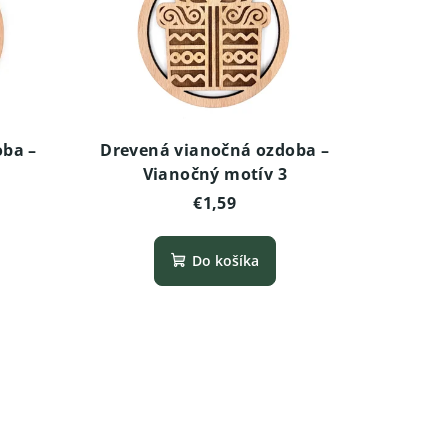
oba –
Drevená vianočná ozdoba –
Vianočný motív 3
€1,59
Do košíka