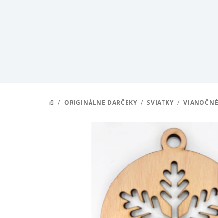
Prejsť
na
obsah
/
ORIGINÁLNE DARČEKY
/
SVIATKY
/
VIANOČNÉ
DOMOV