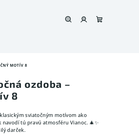
Hľadať
Prihlásenie
Nákupný
košík
ČNÝ MOTÍV 8
očná ozdoba –
ív 8
 klasickým sviatočným motívom ako
k navodí tú pravú atmosféru Vianoc. 🎄✨
ilý darček.