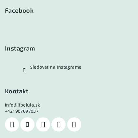
á
p
Facebook
ä
t
i
e
Instagram
Sledovať na Instagrame
Kontakt
info
@
libelula.sk
+421907097037