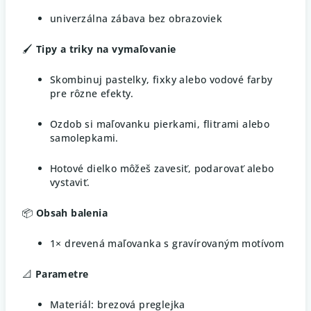
univerzálna zábava bez obrazoviek
🖌️
Tipy a triky na vymaľovanie
Skombinuj pastelky, fixky alebo vodové farby
pre rôzne efekty.
Ozdob si maľovanku pierkami, flitrami alebo
samolepkami.
Hotové dielko môžeš zavesiť, podarovať alebo
vystaviť.
📦
Obsah balenia
1× drevená maľovanka s gravírovaným motívom
📐
Parametre
Materiál: brezová preglejka