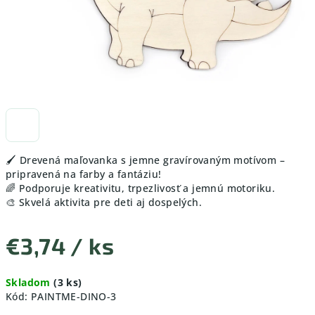
🖌️ Drevená maľovanka s jemne gravírovaným motívom –
pripravená na farby a fantáziu!
🌈 Podporuje kreativitu, trpezlivosť a jemnú motoriku.
🎨 Skvelá aktivita pre deti aj dospelých.
€3,74
/ ks
Jednotková
Skladom
(3 ks)
cena:
Kód:
PAINTME-DINO-3