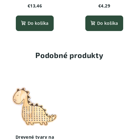
Dinosaurus
€13,46
€4,29
Do košíka
Do košíka
Podobné produkty
Drevené tvary na