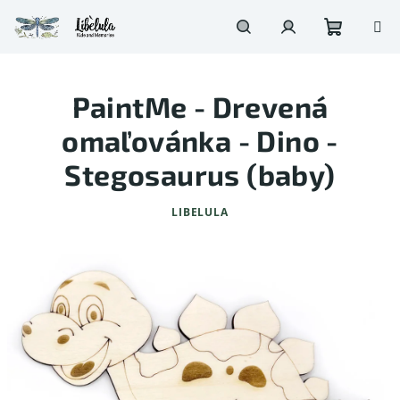
Prejsť
na
obsah
Nákupn
Hľadať
Prihlásenie
PaintMe - Drevená
košík
omaľovánka - Dino -
Stegosaurus (baby)
LIBELULA