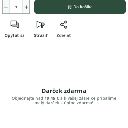
−
+
Do košíka
Opýtať sa
Strážiť
Zdieľať
Darček zdarma
Objednajte nad
19.45 €
a k vašej zásielke pribalíme
malý darček – úplne zdarma!