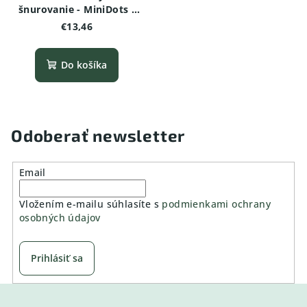
šnurovanie - MiniDots -
Dinosaurus
€13,46
Do košíka
Odoberať newsletter
Email
Vložením e-mailu súhlasíte s
podmienkami ochrany
osobných údajov
Prihlásiť sa
Z