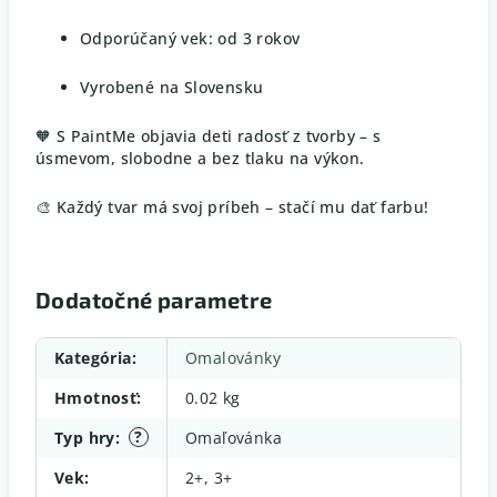
Odporúčaný vek: od 3 rokov
Vyrobené na Slovensku
🧡 S PaintMe objavia deti radosť z tvorby – s
úsmevom, slobodne a bez tlaku na výkon.
🎨 Každý tvar má svoj príbeh – stačí mu dať farbu!
Dodatočné parametre
Kategória
:
Omalovánky
Hmotnosť
:
0.02 kg
?
Typ hry
:
Omaľovánka
Vek
:
2+, 3+