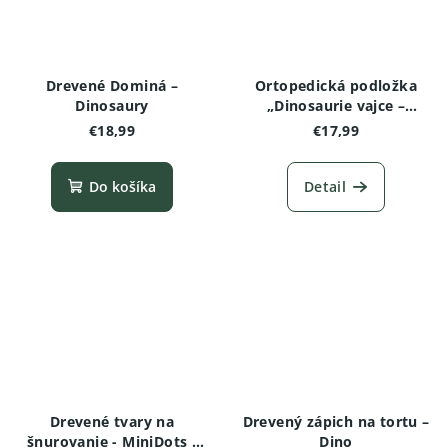
Drevené Dominá –
Ortopedická podložka
Dinosaury
„Dinosaurie vajce –
mäkká“ (1 ks)
€18,99
€17,99
Do košíka
Detail
Drevené tvary na
Drevený zápich na tortu –
šnurovanie - MiniDots -
Dino