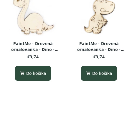
PaintMe - Drevená
PaintMe - Drevená
omaľovánka - Dino -
omaľovánka - Dino -
Brachiosaurus
Tyrannosaurus rex (baby)
€3,74
€3,74
Do košíka
Do košíka