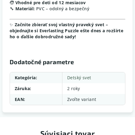
🧒
Vhodné pre deti od 12 mesiacov
🔧
Materiál:
PVC – odolný a bezpečný
✨
Začnite zbierať svoj vlastný praveký svet –
objednajte si Everlasting Puzzle ešte dnes a rozšírte
ho o ďalšie dobrodružné sady!
Dodatočné parametre
Kategória
:
Detský svet
Záruka
:
2 roky
EAN
:
Zvoľte variant
Súvisiaci tovar