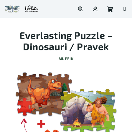
Prejsť
na
obsah
Nákupn
Hľadať
Prihlásenie
Everlasting Puzzle –
košík
Dinosauri / Pravek
MUFFIK