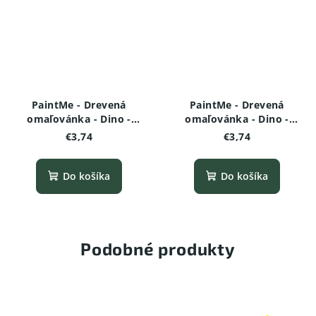
PaintMe - Drevená
PaintMe - Drevená
omaľovánka - Dino -
omaľovánka - Dino -
Velociraptor
Ankylosaurus
€3,74
€3,74
Do košíka
Do košíka
Podobné produkty