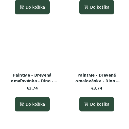
Do košíka
Do košíka
PaintMe - Drevená
PaintMe - Drevená
omaľovánka - Dino -
omaľovánka - Dino -
Hungarosaurus
Brachiosaurus
€3,74
€3,74
Do košíka
Do košíka