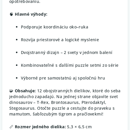
opotrebovaniu.
🧠
Hlavné výhody:
Podporuje koordináciu oko–ruka
Rozvíja priestorové a logické myslenie
Dvojstranný dizajn – 2 svety v jednom balení
Kombinovateľné s ďalšími puzzle setmi zo série
Výborné pre samostatnú aj spoločnú hru
🧩
Obsahuje:
12 obojstranných dielikov, ktoré do seba
jednoducho zapadajú. Na jednej strane objavíte svet
dinosaurov – T-Rex, Brontosaurus, Pterodaktyl,
Stegosaurus. Otočte puzzle a cestujte do praveku s
mamutom, šabľozubým tigrom a pračlovekmi!
📏
Rozmer jedného dielika:
5,3 × 6,5 cm