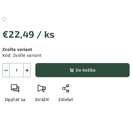
€22,49
/ ks
Jednotková
Zvoľte variant
cena:
Kód:
Zvoľte variant
−
+
Do košíka
Opýtať sa
Strážiť
Zdieľať