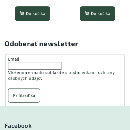
Do košíka
Do košíka
Odoberať newsletter
Email
Vložením e-mailu súhlasíte s
podmienkami ochrany
osobných údajov
Prihlásiť sa
Z
á
p
Facebook