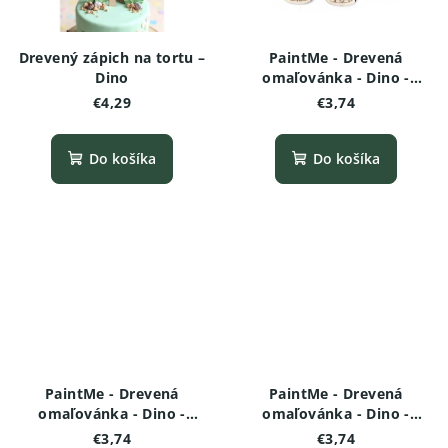
Drevený zápich na tortu –
PaintMe - Drevená
Dino
omaľovánka - Dino -
Pachyrhinosaurus (baby)
€4,29
€3,74
Do košíka
Do košíka
PaintMe - Drevená
PaintMe - Drevená
omaľovánka - Dino -
omaľovánka - Dino -
Tyrannosaurus rex (baby)
Hungarosaurus
€3,74
€3,74