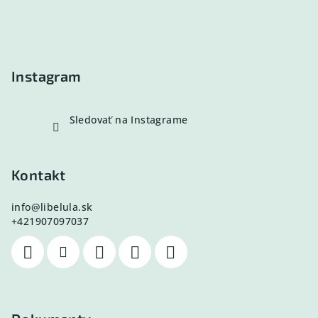
ä
t
i
e
Instagram
Sledovať na Instagrame
Kontakt
info
@
libelula.sk
+421907097037