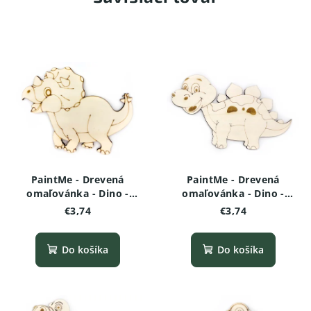
PaintMe - Drevená
PaintMe - Drevená
omaľovánka - Dino -
omaľovánka - Dino -
Triceratops
Stegosaurus (baby)
€3,74
€3,74
Do košíka
Do košíka