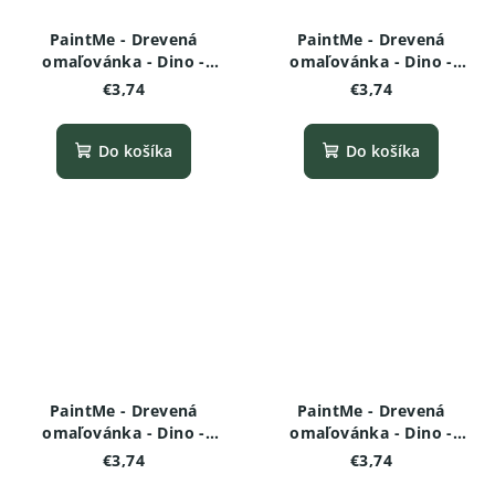
PaintMe - Drevená
PaintMe - Drevená
omaľovánka - Dino -
omaľovánka - Dino -
Triceratops (baby)
Apatosaurus (baby)
€3,74
€3,74
Do košíka
Do košíka
PaintMe - Drevená
PaintMe - Drevená
omaľovánka - Dino -
omaľovánka - Dino -
Stegosaurus (baby)
Deinonychus
€3,74
€3,74