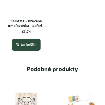
PaintMe - Drevená
omaľovánka - Safari -
Hroch
€3,74
Do košíka
Podobné produkty