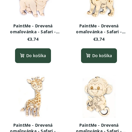
PaintMe - Drevená
PaintMe - Drevená
omaľovánka - Safari -
omaľovánka - Safari -
Pumba (bradavičnaté
Hyena škvrnitá
€3,74
€3,74
prasa)
Do košíka
Do košíka
PaintMe - Drevená
PaintMe - Drevená
omaľovánka - Safari -
omaľovánka - Safari -