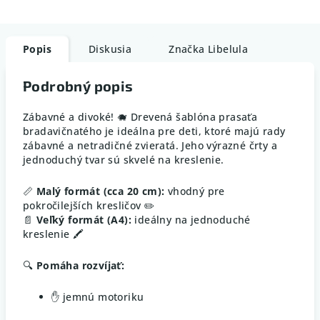
Popis
Diskusia
Značka
Libelula
Podrobný popis
Zábavné a divoké! 🐗 Drevená šablóna prasaťa
bradavičnatého je ideálna pre deti, ktoré majú rady
zábavné a netradičné zvieratá. Jeho výrazné črty a
jednoduchý tvar sú skvelé na kreslenie.
📏
Malý formát (cca 20 cm):
vhodný pre
pokročilejších kresličov ✏️
📄
Veľký formát (A4):
ideálny na jednoduché
kreslenie 🖍️
🔍
Pomáha rozvíjať:
✋ jemnú motoriku