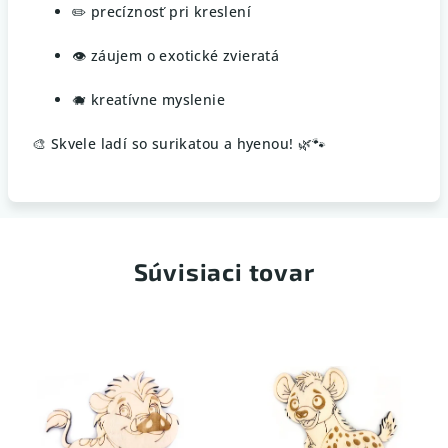
✏️ precíznosť pri kreslení
👁️ záujem o exotické zvieratá
🐗 kreatívne myslenie
🎨 Skvele ladí so surikatou a hyenou! 🌿🐾
Súvisiaci tovar