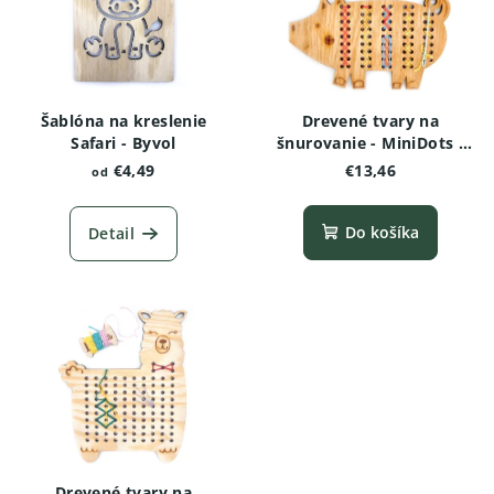
Šablóna na kreslenie
Drevené tvary na
Safari - Byvol
šnurovanie - MiniDots -
Prasiatko
€4,49
€13,46
od
Do košíka
Detail
Drevené tvary na