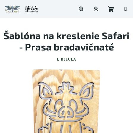
Prejsť
na
obsah
Nákupn
Hľadať
Prihlásenie
Šablóna na kreslenie Safari
košík
- Prasa bradavičnaté
LIBELULA