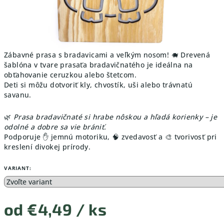
Zábavné prasa s bradavicami a veľkým nosom! 🐗 Drevená
šablóna v tvare prasaťa bradavičnatého je ideálna na
obťahovanie ceruzkou alebo štetcom.
Deti si môžu dotvoriť kly, chvostík, uši alebo trávnatú
savanu.
🌿
Prasa bradavičnaté si hrabe nôskou a hľadá korienky – je
odolné a dobre sa vie brániť.
Podporuje ✋ jemnú motoriku, 🧠 zvedavosť a 🎨 tvorivosť pri
kreslení divokej prírody.
VARIANT:
od
€4,49
/ ks