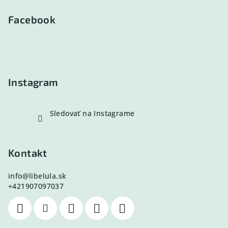
á
p
Facebook
ä
t
i
e
Instagram
Sledovať na Instagrame
Kontakt
info
@
libelula.sk
+421907097037