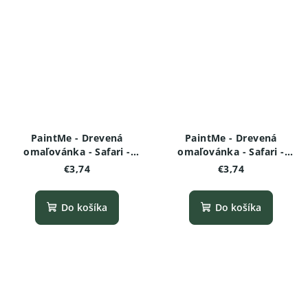
PaintMe - Drevená
PaintMe - Drevená
omaľovánka - Safari -
omaľovánka - Safari -
Leopard
Zebra
€3,74
€3,74
Do košíka
Do košíka