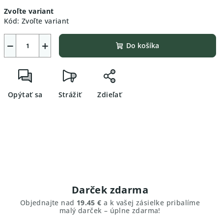
Jednotková
Zvoľte variant
cena:
Kód:
Zvoľte variant
−
+
Do košíka
Opýtať sa
Strážiť
Zdieľať
Darček zdarma
Objednajte nad
19.45 €
a k vašej zásielke pribalíme
malý darček – úplne zdarma!