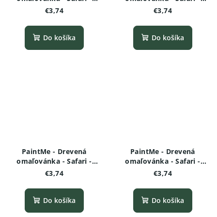
Žirafa
Opička s banánom
€3,74
€3,74
Do košíka
Do košíka
PaintMe - Drevená
PaintMe - Drevená
omaľovánka - Safari -
omaľovánka - Safari -
Krokodíl
Gazela
€3,74
€3,74
Do košíka
Do košíka