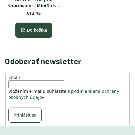
šnurovanie - MiniDots -
Alpaca
€13,46
Do košíka
Odoberať newsletter
Email
Vložením e-mailu súhlasíte s
podmienkami ochrany
osobných údajov
Prihlásiť sa
Z