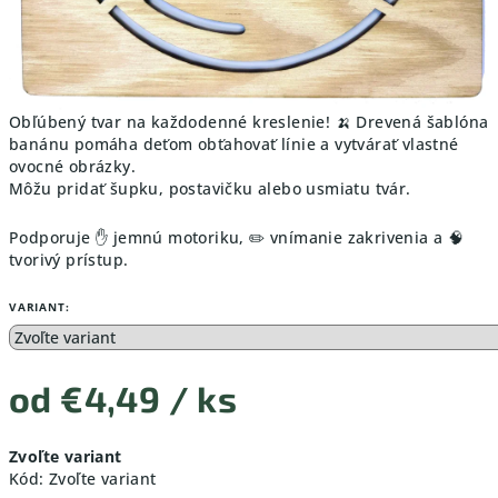
Obľúbený tvar na každodenné kreslenie! 🍌 Drevená šablóna
banánu pomáha deťom obťahovať línie a vytvárať vlastné
ovocné obrázky.
Môžu pridať šupku, postavičku alebo usmiatu tvár.
Podporuje ✋ jemnú motoriku, ✏️ vnímanie zakrivenia a 🧠
tvorivý prístup.
VARIANT:
od
€4,49
/ ks
Jednotková
Zvoľte variant
cena:
Kód:
Zvoľte variant