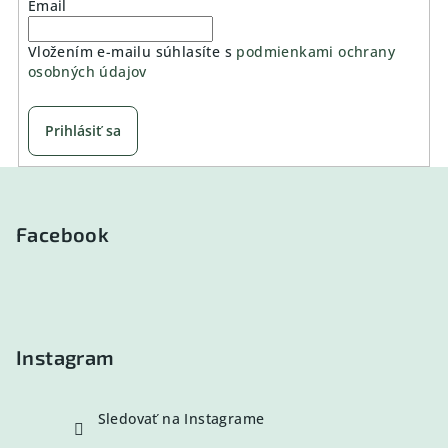
Email
Vložením e-mailu súhlasíte s
podmienkami ochrany
osobných údajov
Prihlásiť sa
Z
á
p
Facebook
ä
t
i
e
Instagram
Sledovať na Instagrame