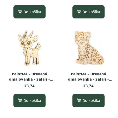
Do košíka
Do košíka
PaintMe - Drevená
PaintMe - Drevená
omaľovánka - Safari -
omaľovánka - Safari -
Gazela
Leopard
€3,74
€3,74
Do košíka
Do košíka