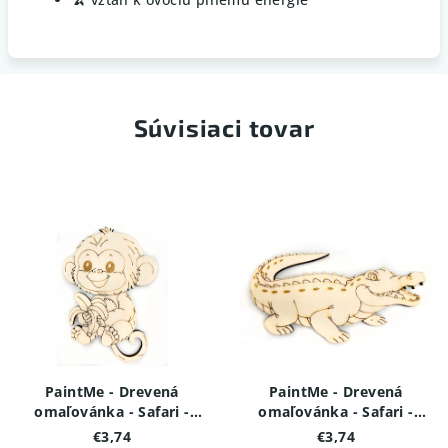
Súvisiaci tovar
PaintMe - Drevená
PaintMe - Drevená
omaľovánka - Safari -
omaľovánka - Safari -
Opička s banánom
Krokodíl
€3,74
€3,74