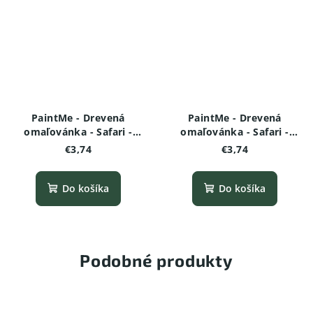
PaintMe - Drevená
PaintMe - Drevená
omaľovánka - Safari -
omaľovánka - Safari -
Zebra
Hroch
€3,74
€3,74
Do košíka
Do košíka
Podobné produkty