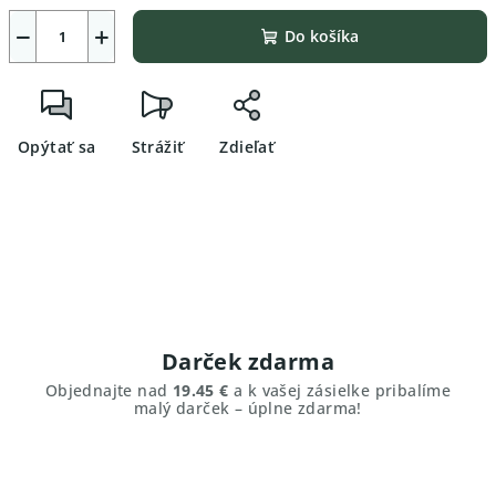
−
+
Do košíka
Opýtať sa
Strážiť
Zdieľať
Darček zdarma
Objednajte nad
19.45 €
a k vašej zásielke pribalíme
malý darček – úplne zdarma!