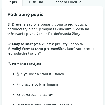
Popis
Diskusia
Značka
Libelula
Podrobný popis
🍌 Drevená šablóna banánu ponúka jednoduchý
podlhovastý tvar s jemným zakrivením. Skvelá na
trénovanie plynulých línií a tieňovania žltej.
📏
Malý formát (cca 20 cm):
pre istý úchop ✏️
📄
Veľký formát (A4):
pre menších, ktorí radi kreslia
jednoduché tvary 🖍️
🔍
Pomáha rozvíjať:
✋ plynulosť a stabilitu ťahov
✏️ prácu s oblými líniami
👁️ pozorovanie tvarov
🍌 vzťah k ovociu plnému energie