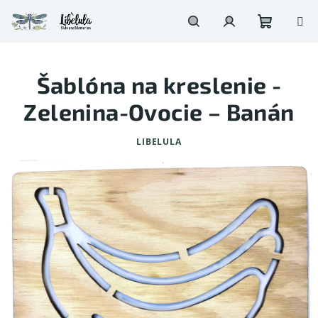
Prejsť
na
obsah
Nákupn
Hľadať
Prihlásenie
Šablóna na kreslenie -
košík
Zelenina-Ovocie – Banán
LIBELULA