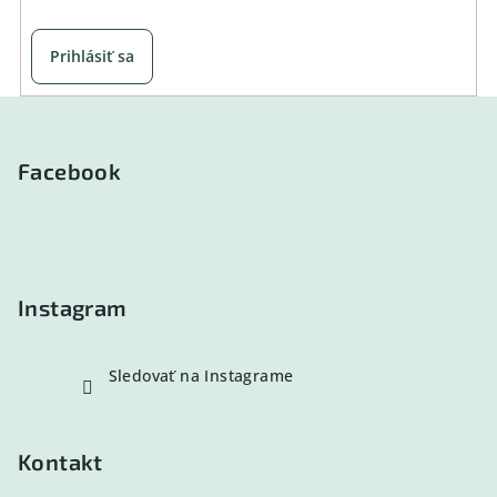
Prihlásiť sa
Z
á
p
Facebook
ä
t
i
e
Instagram
Sledovať na Instagrame
Kontakt