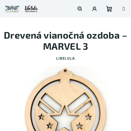
Prejsť
na
obsah
Nákupn
Hľadať
Prihlásenie
Drevená vianočná ozdoba –
košík
MARVEL 3
LIBELULA