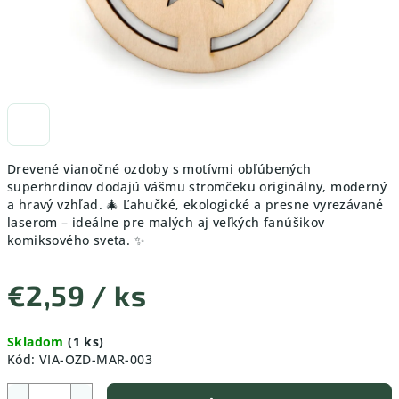
Drevené vianočné ozdoby s motívmi obľúbených
superhrdinov dodajú vášmu stromčeku originálny, moderný
a hravý vzhľad. 🎄 Ľahučké, ekologické a presne vyrezávané
laserom – ideálne pre malých aj veľkých fanúšikov
komiksového sveta. ✨
€2,59
/ ks
Jednotková
Skladom
(1 ks)
cena:
Kód:
VIA-OZD-MAR-003