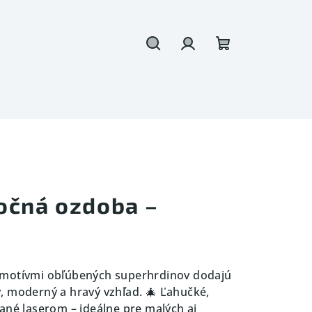
Hľadať
Prihlásenie
Nákupný
košík
očná ozdoba –
 motívmi obľúbených superhrdinov dodajú
, moderný a hravý vzhľad. 🎄 Ľahučké,
ané laserom – ideálne pre malých aj