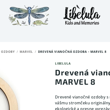
 OZDOBY
/
MARVEL
/
DREVENÁ VIANOČNÁ OZDOBA – MARVEL 8
LIBELULA
Drevená vian
MARVEL 8
Drevené vianočné ozdoby s
vášmu stromčeku originálny
ekologické a presne vyrezáv