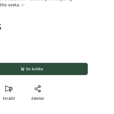
ého sveta. ✨
s
Do košíka
Strážiť
Zdieľať