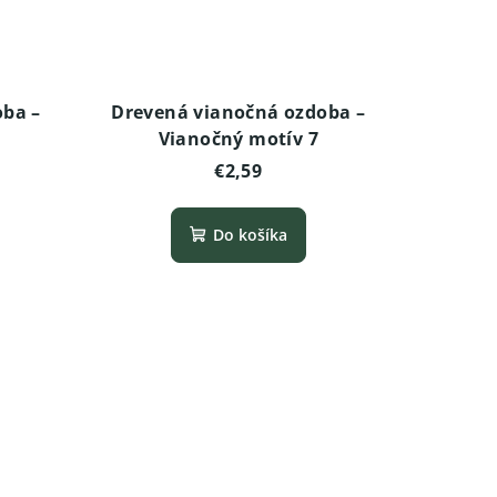
oba –
Drevená vianočná ozdoba –
Vianočný motív 7
€2,59
Do košíka