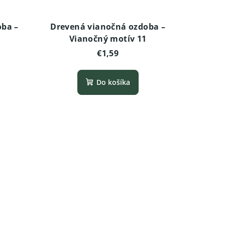
oba –
Drevená vianočná ozdoba –
Vianočný motív 11
€1,59
Do košíka