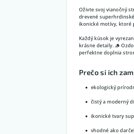
Oživte svoj vianočný s
drevené superhrdinské 
ikonické motívy, ktoré
Každý kúsok je vyrezaný
krásne detaily. 🪵 Ozd
perfektne doplnia strom
Prečo si ich zam
ekologický prírod
čistý a moderný d
ikonické tvary su
vhodné ako darček