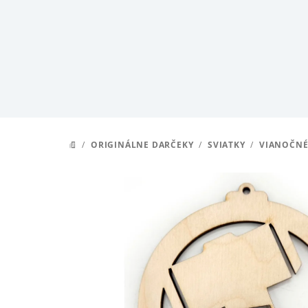
Prejsť
na
obsah
/
ORIGINÁLNE DARČEKY
/
SVIATKY
/
VIANOČNÉ
DOMOV