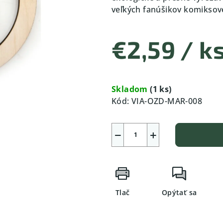
veľkých fanúšikov komiksov
€2,59
/ k
Jednotková
cena:
Skladom
(1 ks)
Kód:
VIA-OZD-MAR-008
−
+
Tlač
Opýtať sa