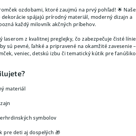
tromček ozdobami, ktoré zaujmú na prvý pohľad! 🌟 Naše
dekorácie spájajú prírodný materiál, moderný dizajn a
 pozná každý milovník akčných príbehov.
 laserom z kvalitnej preglejky, čo zabezpečuje čisté línie
oby sú pevné, ľahké a pripravené na okamžité zavesenie –
ček, veniec, detskú izbu či tematický kútik pre fanúšiko
ilujete?
ný materiál
izajn
perhrdinských symbolov
 pre deti aj dospelých 🎁