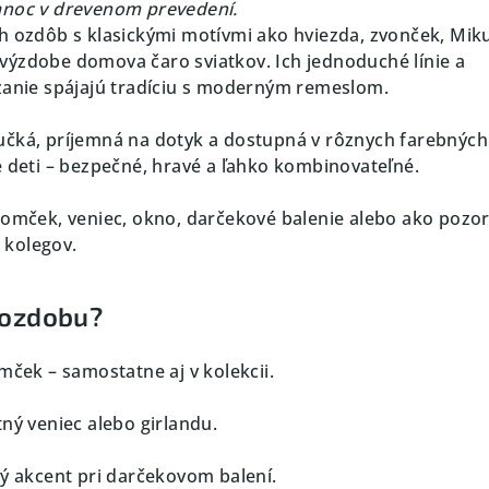
anoc v drevenom prevedení.
h ozdôb s klasickými motívmi ako hviezda, zvonček, Mik
 výzdobe domova čaro sviatkov. Ich jednoduché línie a
zanie spájajú tradíciu s moderným remeslom.
učká, príjemná na dotyk a dostupná v rôznych farebných
e deti – bezpečné, hravé a ľahko kombinovateľné.
tromček, veniec, okno, darčekové balenie alebo ako pozo
i kolegov.
 ozdobu?
mček – samostatne aj v kolekcii.
ný veniec alebo girlandu.
vý akcent pri darčekovom balení.