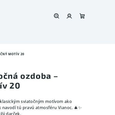
Hľadať
Prihlásenie
Nákupný
košík
ČNÝ MOTÍV 20
očná ozdoba –
ív 20
 klasickým sviatočným motívom ako
k navodí tú pravú atmosféru Vianoc. 🎄✨
ilý darček.