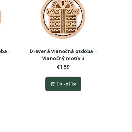
oba –
Drevená vianočná ozdoba –
Vianočný motív 3
€1,59
Do košíka