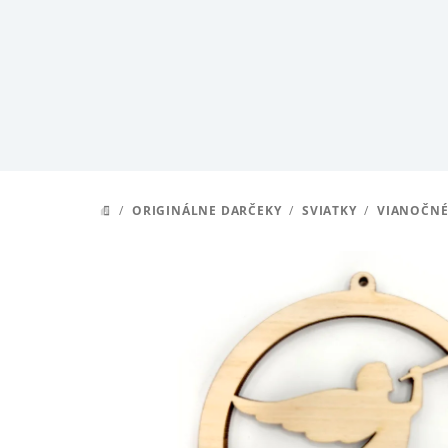
Prejsť
na
obsah
/
ORIGINÁLNE DARČEKY
/
SVIATKY
/
VIANOČNÉ
DOMOV