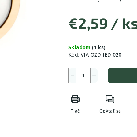
€2,59
/ k
Jednotková
cena:
Skladom
(1 ks)
Kód:
VIA-OZD-JED-020
−
+
Tlač
Opýtať sa