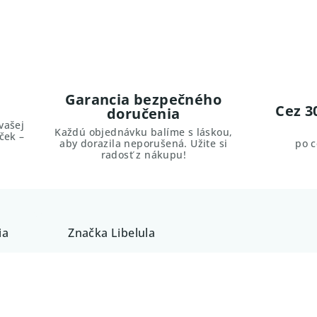
Garancia bezpečného
Cez 3
doručenia
vašej
Každú objednávku balíme s láskou,
ček –
aby dorazila neporušená. Užite si
po 
radosť z nákupu!
ia
Značka
Libelula