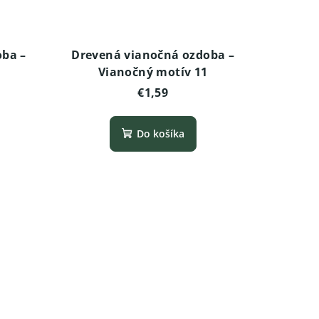
oba –
Drevená vianočná ozdoba –
Vianočný motív 11
€1,59
Do košíka