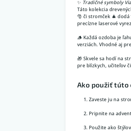
✨
Tradičné symboly Vi
Táto kolekcia drevenýc
🎅 či stromček 🎄 dodá
precízne laserové vyre
🪵 Každá ozdoba je ľah
verziách. Vhodné aj pr
🎁 Skvele sa hodí na s
pre blízkych, učiteľov č
Ako použiť túto
Zaveste ju na stro
Pripnite na advent
Použite ako štýlo