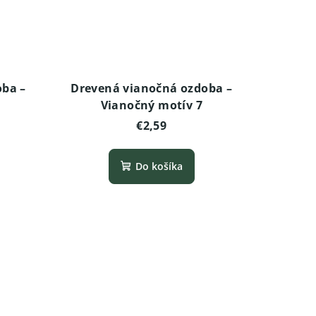
oba –
Drevená vianočná ozdoba –
Vianočný motív 7
€2,59
Do košíka