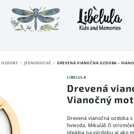
 OZDOBY
/
JEDNODUCHÉ
/
DREVENÁ VIANOČNÁ OZDOBA – VIANO
LIBELULA
Drevená vian
Vianočný mot
Drevená vianočná ozdoba s
hviezda, Mikuláš či stromče
Ideálna na výzdobu aj ako m