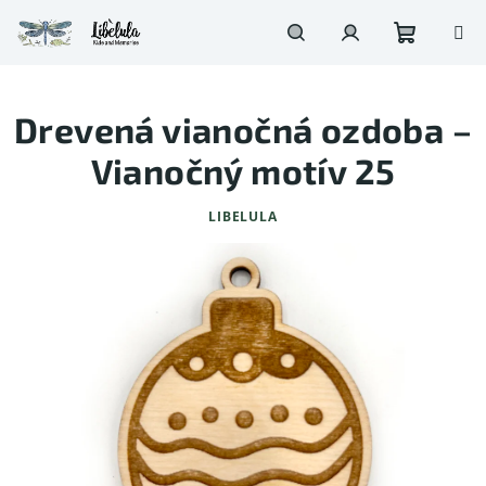
Prejsť
na
obsah
Nákupn
Hľadať
Prihlásenie
Drevená vianočná ozdoba –
košík
Vianočný motív 25
LIBELULA