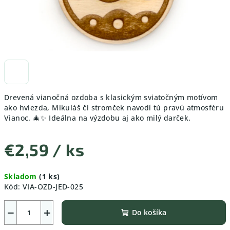
Drevená vianočná ozdoba s klasickým sviatočným motívom
ako hviezda, Mikuláš či stromček navodí tú pravú atmosféru
Vianoc. 🎄✨ Ideálna na výzdobu aj ako milý darček.
€2,59
/ ks
Jednotková
Skladom
(1 ks)
cena:
Kód:
VIA-OZD-JED-025
−
+
Do košíka