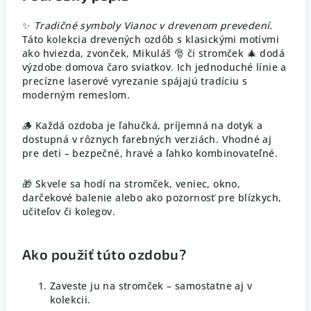
✨
Tradičné symboly Vianoc v drevenom prevedení.
Táto kolekcia drevených ozdôb s klasickými motívmi
ako hviezda, zvonček, Mikuláš 🎅 či stromček 🎄 dodá
výzdobe domova čaro sviatkov. Ich jednoduché línie a
precízne laserové vyrezanie spájajú tradíciu s
moderným remeslom.
🪵 Každá ozdoba je ľahučká, príjemná na dotyk a
dostupná v rôznych farebných verziách. Vhodné aj
pre deti – bezpečné, hravé a ľahko kombinovateľné.
🎁 Skvele sa hodí na stromček, veniec, okno,
darčekové balenie alebo ako pozornosť pre blízkych,
učiteľov či kolegov.
Ako použiť túto ozdobu?
Zaveste ju na stromček – samostatne aj v
kolekcii.