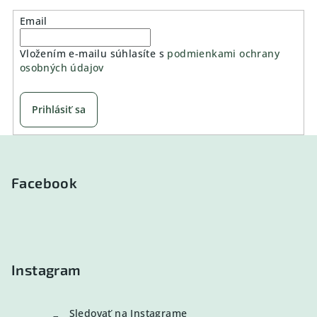
Email
Vložením e-mailu súhlasíte s
podmienkami ochrany
osobných údajov
Prihlásiť sa
Z
á
p
Facebook
ä
t
i
e
Instagram
Sledovať na Instagrame